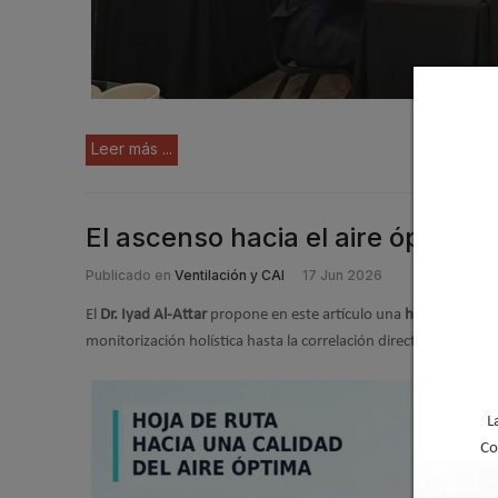
Leer más ...
El ascenso hacia el aire óptimo:
Publicado en
Ventilación y CAI
17 Jun 2026
El
Dr. Iyad Al-Attar
propone en este artículo una
hoja de ruta d
monitorización holística hasta la correlación directa con result
L
Co