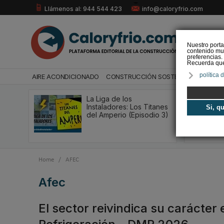
Llámenos al: 944 544 423
info@caloryfrio.com
Nuestro porta
contenido mul
preferencias.
Recuerda que 
política 
AIRE ACONDICIONADO
CONSTRUCCIÓN SOSTENIBLE
ENERGÍ
La Liga de los
Instaladores: Los Titanes
Si, q
del Amperio (Episodio 3)
Home
/
AFEC
afec
El sector reivindica su carácter 