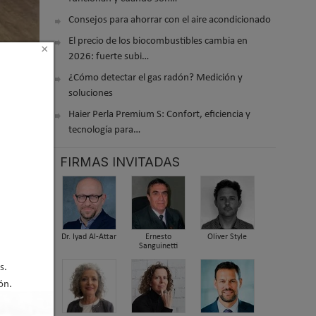
Consejos para ahorrar con el aire acondicionado
El precio de los biocombustibles cambia en
×
2026: fuerte subi…
¿Cómo detectar el gas radón? Medición y
soluciones
Haier Perla Premium S: Confort, eficiencia y
tecnología para…
FIRMAS INVITADAS
Dr. Iyad Al-Attar
Ernesto
Oliver Style
Sanguinetti
s.
ón.