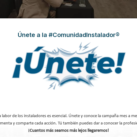
Únete a la #ComunidadInstalador®
 reingeniería del aire que respiramos
e cuatro pilares para alcanzar la calidad óptima del aire interior
, desde la
ados en salud pública.
a labor de los instaladores es esencial. Únete y conoce la campaña mes a me
menta y comparte cada acción. Tú también puedes dar a conocer la profesi
¡Cuantos más seamos más lejos llegaremos!