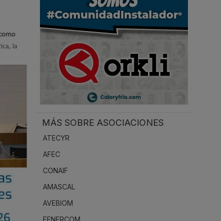
.
n como
ica, la
MÁS SOBRE ASOCIACIONES
ATECYR
AFEC
CONAIF
AMASCAL
AVEBIOM
FENERCOM