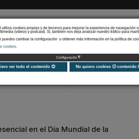
l utiliza cookies propias y de terceros para mejorar la experiencia de navegación o
timedia (vídeos y podcast). Si, también nos deja analizar nuestro tráfico para mant
puedes cambiar la configuración u obtener más información en la política de coo
de cookies.
AS RENOVABLES
CALEFACCIÓN
REFRIGERACIÓN
EFICIENCIA ENERGÉTI
◮
Configuración
Universo Aniversario - Un
Verifactu en
año, muchos momentos
climatización: 
uiero ver todo el contenido 😊
No quiero cookies 🙁 contenido 
exigir la ley a t
programa de g
esencial en el Día Mundial de la