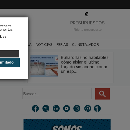
❌
PRESUPUESTOS
frecerte
ener tus
Pide tu presupuesto
kies.
CA
BAÑO Y AGUA
NOTICIAS
FERIAS
C. INSTALADOR
Buhardillas no habitables:
qué le va a
cómo aislar el último
limitado
u
forjado sin acondicionar
estión y…
un esp…
B
u
s
c
a
r
.
.