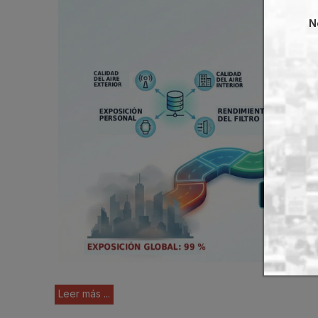
N
Leer más ...