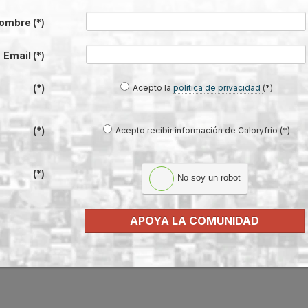
ombre
(*)
Email
(*)
Acepto la
política de privacidad
(*)
(*)
Acepto recibir información de Caloryfrio (*)
(*)
(*)
No soy un robot
APOYA LA COMUNIDAD