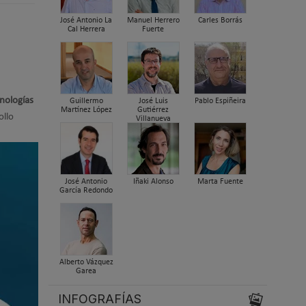
José Antonio La
Manuel Herrero
Carles Borrás
Cal Herrera
Fuerte
cnologías
Guillermo
José Luis
Pablo Espiñeira
Martínez López
Gutiérrez
ollo
Villanueva
José Antonio
Iñaki Alonso
Marta Fuente
García Redondo
Alberto Vázquez
Garea
INFOGRAFÍAS