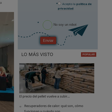
la
*
Acepto la
política de
privacidad
.
*
No soy un robot
Enviar
LO MÁS VISTO
El precio del pellet vuelve a subir…
Recuperadores de calor: qué son, cómo
funcionan y cuándo son…