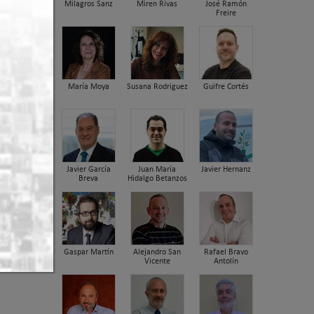
Milagros Sanz
Miren Rivas
José Ramón
Freire
María Moya
Susana Rodriguez
Guifre Cortés
Javier García
Juan María
Javier Hernanz
Breva
Hidalgo Betanzos
Gaspar Martín
Alejandro San
Rafael Bravo
Vicente
Antolín