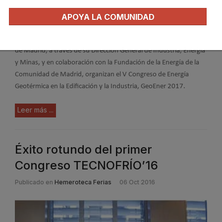
APOYA LA COMUNIDAD
La Consejería de Economía, Empleo y Hacienda de la Comunidad
de Madrid, a través de su Dirección General de Industria, Energía
y Minas, y en colaboración con la Fundación de la Energía de la
Comunidad de Madrid, organizan el V Congreso de Energía
Geotérmica en la Edificación y la Industria, GeoEner 2017.
Leer más ...
Éxito rotundo del primer
Congreso TECNOFRÍO’16
Publicado en
Hemeroteca Ferias
06 Oct 2016