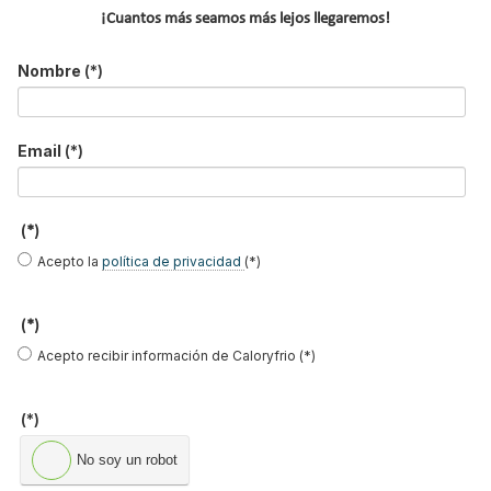
de Madrid,
FENERCOM
.
¡Cuantos más seamos más lejos llegaremos!
Leer más ...
Nombre
(*)
Geoener 2017, V Congreso de
Email
(*)
Energía Geotérmica en la
Edificación y la Industria
(*)
Publicado en
Congresos Energías Renovables
10 Abr 2017
Acepto la
política de privacidad
(*)
(*)
Acepto recibir información de Caloryfrio (*)
(*)
No soy un robot