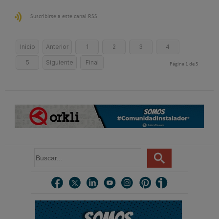
Suscribirse a este canal RSS
Inicio
Anterior
1
2
3
4
5
Siguiente
Final
Página 1 de 5
B
u
s
c
a
r
.
.