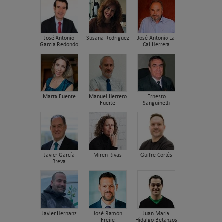
José Antonio
Susana Rodriguez
José Antonio La
García Redondo
Cal Herrera
Marta Fuente
Manuel Herrero
Ernesto
Fuerte
Sanguinetti
Javier García
Miren Rivas
Guifre Cortés
Breva
Javier Hernanz
José Ramón
Juan María
Freire
Hidalgo Betanzos