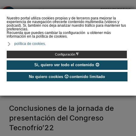
PRESUPUESTOS
❌
Nuestro portal utiliza cookies propias y de terceros para mejorar la
experiencia de navegación ofrecerte contenido multimedia (vídeos y
podcast). Si, también nos deja analizar nuestro tráfico para mantener tus
preferencias.
Recuerda que puedes cambiar la configuración u obtener más
información en la política de cookies.
La Liga de los
política de cookies.
Instaladores: Los Titanes
del Amperio (Episodio 3)
◮
Configuración
Si, quiero ver todo el contenido 😊
No quiero cookies 🙁 contenido limitado
Home
/
FENERCOM
fenercom
Conclusiones de la jornada de
presentación del Congreso
Tecnofrío’22