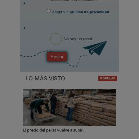
*
Acepto la
política de privacidad
.
*
No soy un robot
Enviar
LO MÁS VISTO
El precio del pellet vuelve a subir…