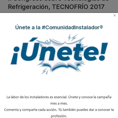
Refrigeración, TECNOFRÍO 2017
×
Publicado en
Hemeroteca Ferias
27 Abr 2017
Únete a la #ComunidadInstalador®
Durante los días 25 y 26 de octubre, Madrid acogerá la segunda
La labor de los instaladores es esencial. Únete y conoce la campaña
edición del Congreso sobre tecnologías de refrigeración,
mes a mes.
Tecnofrío 2017
organizado por la Comunidad de Madrid, la
Comenta y comparte cada acción. Tú también puedes dar a conocer la
asociación
ATECYR
y la Fundación de la Energía de la Comunidad
profesión.