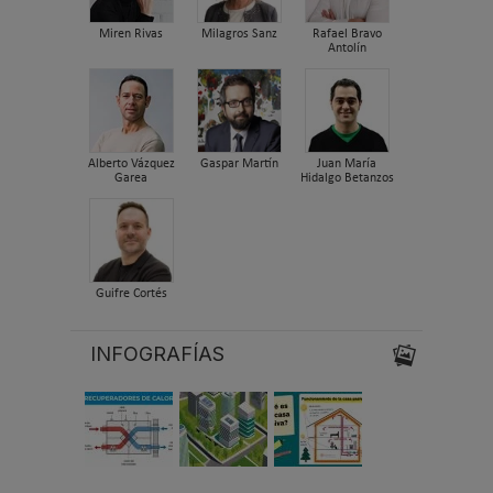
Miren Rivas
Milagros Sanz
Rafael Bravo
Antolín
Alberto Vázquez
Gaspar Martín
Juan María
Garea
Hidalgo Betanzos
Guifre Cortés
INFOGRAFÍAS