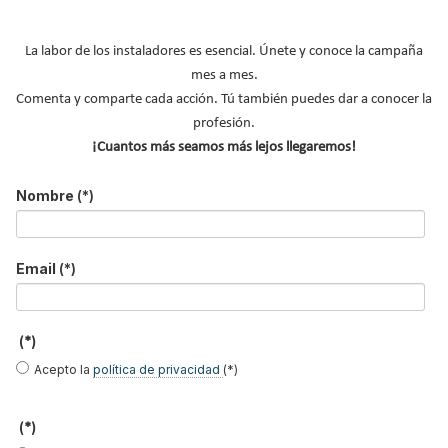
La labor de los instaladores es esencial. Únete y conoce la campaña
mes a mes.
Comenta y comparte cada acción. Tú también puedes dar a conocer la
La
Asociación de Fabricantes de Equipos de Climatización – AFEC
profesión.
y la
Asociación de Empresas de Frío y sus Tecnologías –
¡Cuantos más seamos más lejos llegaremos!
AEFYT
serán anfitriones de la reunión anual de
EUROVENT
, que
se celebrará del 18 al 20 de mayo de 2022.
Nombre
(*)
Leer más ...
Email
(*)
Curso online de ATECYR sobre
fundamentos de climatización
(*)
para profesionales de la
Acepto la
política de privacidad
(*)
arquitectura y la edificación
(*)
Publicado en
Cursos
27 Ene 2022