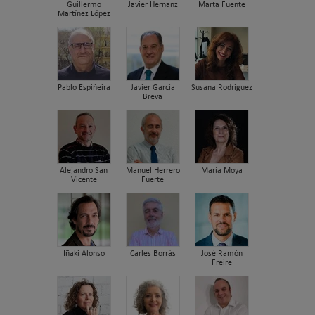
Guillermo
Javier Hernanz
Marta Fuente
Martínez López
Pablo Espiñeira
Javier García
Susana Rodriguez
Breva
Alejandro San
Manuel Herrero
María Moya
Vicente
Fuerte
Iñaki Alonso
Carles Borrás
José Ramón
Freire