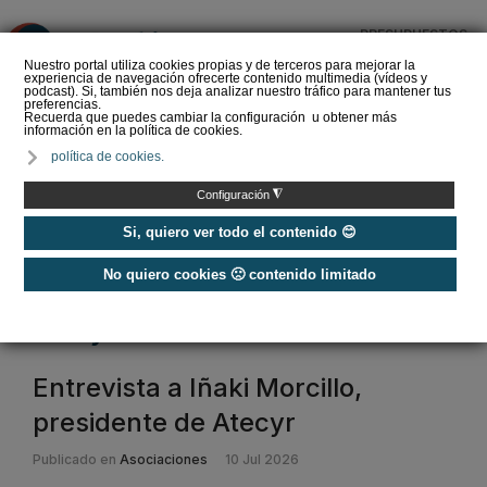
PRESUPUESTOS
❌
Nuestro portal utiliza cookies propias y de terceros para mejorar la
experiencia de navegación ofrecerte contenido multimedia (vídeos y
podcast). Si, también nos deja analizar nuestro tráfico para mantener tus
preferencias.
Recuerda que puedes cambiar la configuración u obtener más
información en la política de cookies.
La Liga de los
política de cookies.
Instaladores: Los Titanes
del Amperio (Episodio 3)
◮
Configuración
Si, quiero ver todo el contenido 😊
No quiero cookies 🙁 contenido limitado
Home
/
ATECYR
atecyr
Entrevista a Iñaki Morcillo,
presidente de Atecyr
Publicado en
Asociaciones
10 Jul 2026