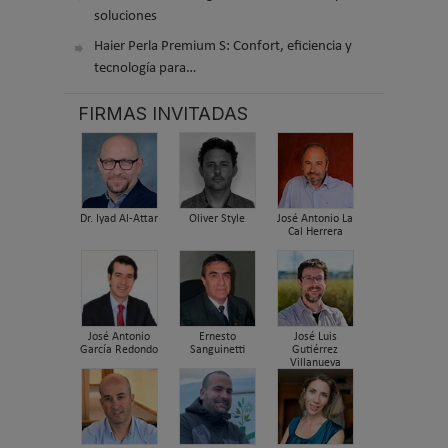
soluciones
Haier Perla Premium S: Confort, eficiencia y
tecnología para…
FIRMAS INVITADAS
Dr. Iyad Al-Attar
Oliver Style
José Antonio La
Cal Herrera
José Antonio
Ernesto
José Luis
García Redondo
Sanguinetti
Gutiérrez
Villanueva