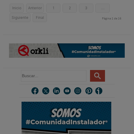
Inicio
Anterior
1
2
3
…
Siguiente
Final
Página 1 de 16
B
u
s
c
a
r
.
.
.