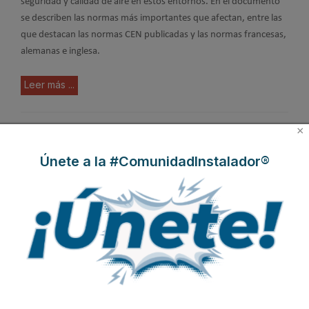
seguridad y calidad de aire en estos entornos. En el documento
se describen las normas más importantes que afectan, entre las
que destacan las normas CEN publicadas y las normas francesas,
alemanas e inglesa.
Leer más ...
×
EUROVENT celebrará su reunión
anual en Málaga
Únete a la #ComunidadInstalador®
Publicado en
Congresos
31 Mar 2022