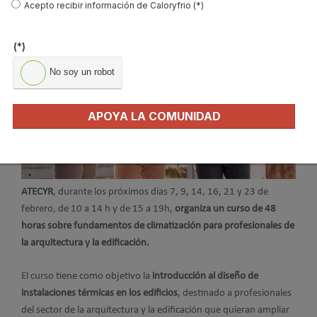
Acepto recibir información de Caloryfrio (*)
(*)
No soy un robot
APOYA LA COMUNIDAD
ATECYR
, durante los próximos días 7, 9, 14, 16, 21 y 23 de
febrero, de 10 a 14 h y de 15 a 19h,
organiza un curso de 48
horas sobre fundamentos de climatización para profesionales de
la arquitectura y la edificación.
El curso tiene como objetivo la
introducción al diseño de
instalaciones térmicas en los edificios
, destinado a profesionales
del sector de la arquitectura y la edificación que quieran ampliar