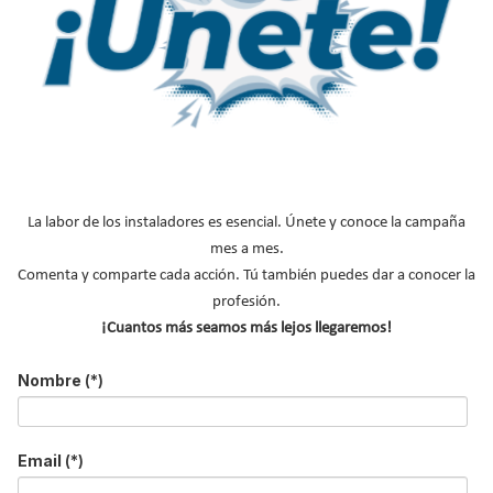
CONAIF
AMASCAL
AVEBIOM
FENERCOM
CNI
AGREMIA
La labor de los instaladores es esencial. Únete y conoce la campaña
NOTICIAS DESTACADAS
mes a mes.
Comenta y comparte cada acción. Tú también puedes dar a conocer la
Suscríbete a
profesión.
nuestros boletines
¡Cuantos más seamos más lejos llegaremos!
Y RECIBE EN TU EMAIL TODA LA
Nombre
(*)
ACTUALIDAD DEL SECTOR
Email
(*)
Nombre
*