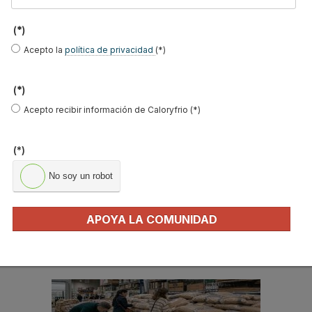
Apellidos
(*)
Email
*
Acepto la
política de privacidad
(*)
Ocupación
*
*
(*)
Acepto la
política de privacidad
.
Acepto recibir información de Caloryfrio (*)
*
(*)
No soy un robot
No soy un robot
Enviar
APOYA LA COMUNIDAD
LO MÁS VISTO