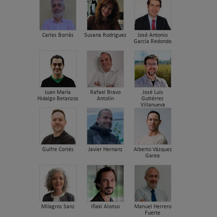
Carles Borrás
Susana Rodriguez
José Antonio
García Redondo
Juan María
Rafael Bravo
José Luis
Hidalgo Betanzos
Antolín
Gutiérrez
Villanueva
Guifre Cortés
Javier Hernanz
Alberto Vázquez
Garea
Milagros Sanz
Iñaki Alonso
Manuel Herrero
Fuerte