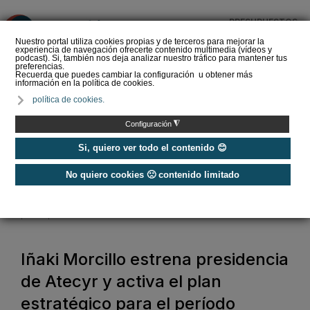
PRESUPUESTOS
❌
Nuestro portal utiliza cookies propias y de terceros para mejorar la
experiencia de navegación ofrecerte contenido multimedia (vídeos y
podcast). Si, también nos deja analizar nuestro tráfico para mantener tus
preferencias.
Recuerda que puedes cambiar la configuración u obtener más
información en la política de cookies.
La Liga de los
política de cookies.
Instaladores: Los Titanes
del Amperio (Episodio 3)
◮
Configuración
Si, quiero ver todo el contenido 😊
No quiero cookies 🙁 contenido limitado
Home
/
Noticias
/
Asociaciones
/
Iñaki Morcillo estrena presidencia de Atecyr y activa el plan estratégico
para el período 2026-2029
Iñaki Morcillo estrena presidencia
de Atecyr y activa el plan
estratégico para el período