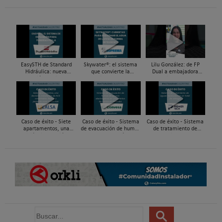
EasySTH de Standard
Skywater®: el sistema
Lilu González: de FP
Hidráulica: nueva
que convierte la
Dual a embajadora
generación en sistemas
cubierta en una
#ComunidadInstalador®
de expansión para
infraestructura activa de
| Mecatrónica Industrial
tuberías PEX
gestión del agua...
Caso de éxito - Siete
Caso de éxito - Sistema
Caso de éxito - Sistema
apartamentos, una
de evacuación de humos
de tratamiento de
decisión: instalación de
de grupos electrógenos
aguas residuales en un
ACS confortable, flexible
en una fábrica de vidrios
hotel de Málaga
y pens...
e...
B
u