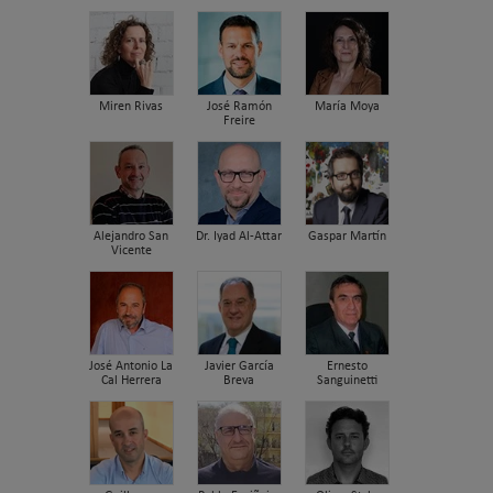
Miren Rivas
José Ramón
María Moya
Freire
Alejandro San
Dr. Iyad Al-Attar
Gaspar Martín
Vicente
José Antonio La
Javier García
Ernesto
Cal Herrera
Breva
Sanguinetti