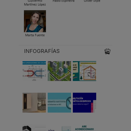
Guillermo
Pablo Espiñeira
Oliver Style
Martínez López
Marta Fuente
INFOGRAFÍAS