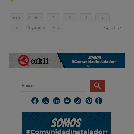
Inicio
Anterior
1
2
3
4
5
Siguiente
Final
Página 2 de 5
B
u
s
c
a
r
.
.
.