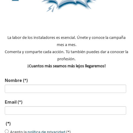
fomentar la
rehabilitación energética de edificios
y concienciar a
la población del importante ahorro en el consumo energético
que se puede llegar a obtener
mejorando la eficiencia energética
de los sistemas de calefacción y agua caliente
y en definitiva,
realizar un uso racional de los recursos disponibles.
La labor de los instaladores es esencial. Únete y conoce la campaña
Leer más ...
mes a mes.
Comenta y comparte cada acción. Tú también puedes dar a conocer la
profesión.
Comienza la Cumbre de la
¡Cuantos más seamos más lejos llegaremos!
Rehabilitación con una amplia
Nombre
(*)
oferta para los profesionales de
la construcción
Email
(*)
Publicado en
Hemeroteca Ferias
22 Oct 2015
(*)
Acepto la
política de privacidad
(*)