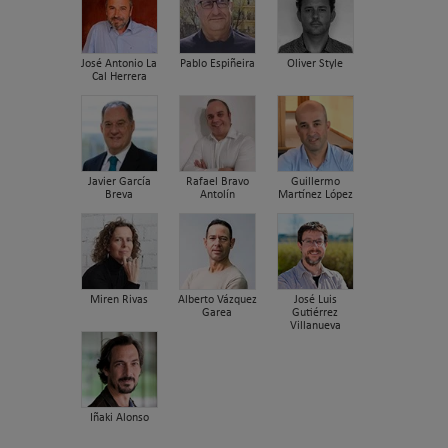
José Antonio La
Pablo Espiñeira
Oliver Style
Cal Herrera
Javier García
Rafael Bravo
Guillermo
Breva
Antolín
Martínez López
Miren Rivas
Alberto Vázquez
José Luis
Garea
Gutiérrez
Villanueva
Iñaki Alonso