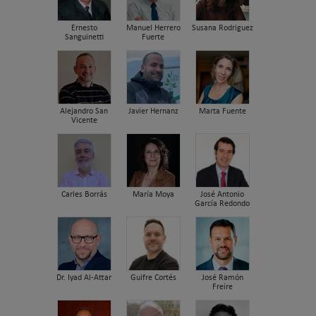
Ernesto
Manuel Herrero
Susana Rodriguez
Sanguinetti
Fuerte
Alejandro San
Javier Hernanz
Marta Fuente
Vicente
Carles Borrás
María Moya
José Antonio
García Redondo
Dr. Iyad Al-Attar
Guifre Cortés
José Ramón
Freire