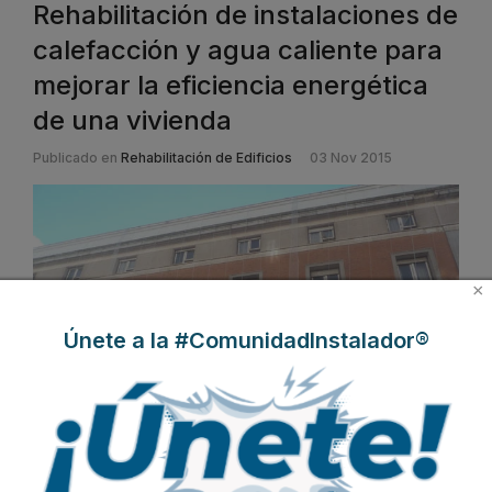
Rehabilitación de instalaciones de
calefacción y agua caliente para
mejorar la eficiencia energética
de una vivienda
Publicado en
Rehabilitación de Edificios
03 Nov 2015
×
Únete a la #ComunidadInstalador®
La
Fundación de la Energía de la Comunidad de Madrid,
FENERCOM
, ha publicado recientemente una
guía titulada
“Renovar para consumir menos energía”
con la que pretende