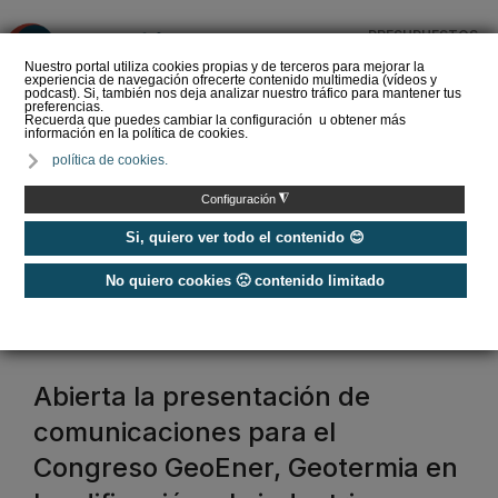
PRESUPUESTOS
❌
Nuestro portal utiliza cookies propias y de terceros para mejorar la
experiencia de navegación ofrecerte contenido multimedia (vídeos y
podcast). Si, también nos deja analizar nuestro tráfico para mantener tus
preferencias.
Recuerda que puedes cambiar la configuración u obtener más
información en la política de cookies.
La Liga de los
política de cookies.
Instaladores: Los Titanes
del Amperio (Episodio 3)
◮
Configuración
Si, quiero ver todo el contenido 😊
No quiero cookies 🙁 contenido limitado
Home
/
FENERCOM
fenercom
Abierta la presentación de
comunicaciones para el
Congreso GeoEner, Geotermia en