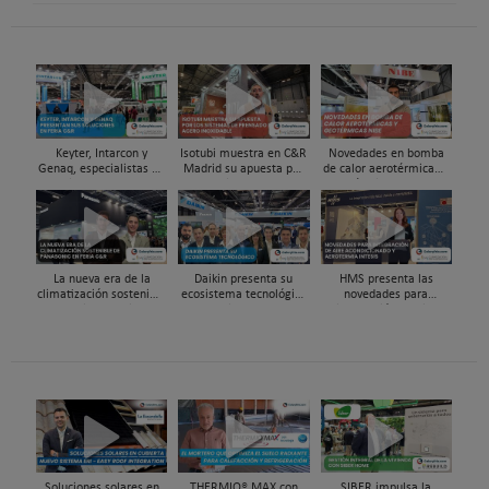
Keyter, Intarcon y
Isotubi muestra en C&R
Novedades en bomba
Genaq, especialistas en
Madrid su apuesta por
de calor aerotérmicas y
soluciones HVAC&R de
los sistemas de
geotérmicas NIBE en
alta eficiencia en Feria
prensado en acero
Feria C&R 2025
C&R 2025
inoxidable
La nueva era de la
Daikin presenta su
HMS presenta las
climatización sostenible
ecosistema tecnológico
novedades para
Panasonic en Feria C&R
en Feria C&R 2025
integración de aire
25
acondicionado y
aerotermia Intesis en
C&R 2025
Soluciones solares en
THERMIO® MAX con
SIBER impulsa la