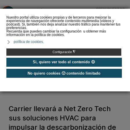
PRESUPUESTOS
❌
Nuestro portal utiliza cookies propias y de terceros para mejorar la
experiencia de navegación ofrecerte contenido multimedia (vídeos y
podcast). Si, también nos deja analizar nuestro tráfico para mantener tus
preferencias.
Recuerda que puedes cambiar la configuración u obtener más
información en la política de cookies.
Las Ferias GENERA y
política de cookies.
MATELEC abren el
registro para visitantes
◮
Configuración
profesionales
Si, quiero ver todo el contenido 😊
No quiero cookies 🙁 contenido limitado
Home
/
Ferias
/
Ferias
/
Carrier llevará a Net Zero Tech sus soluciones HVAC para impulsar la
descarbonización de edificios e industria
Carrier llevará a Net Zero Tech
sus soluciones HVAC para
impulsar la descarbonización de