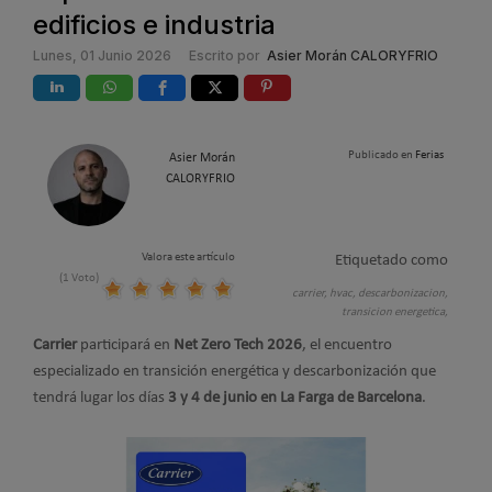
edificios e industria
Lunes, 01 Junio 2026
Escrito por
Asier Morán CALORYFRIO
Publicado en
Ferias
Asier Morán
CALORYFRIO
Valora este artículo
Etiquetado como
(1 Voto)
carrier,
hvac,
descarbonizacion,
transicion energetica,
Carrier
participará en
Net Zero Tech 2026
, el encuentro
especializado en transición energética y descarbonización que
tendrá lugar los días
3 y 4 de junio en La Farga de Barcelona
.