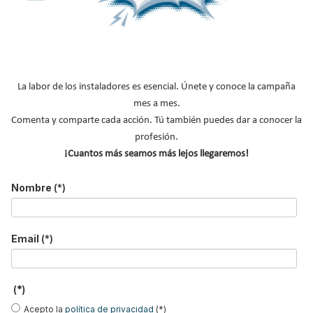
El Congreso de CONAIF 2026 perfila un
potente programa de ponencias técnicas
Suscríbete a
La labor de los instaladores es esencial. Únete y conoce la campaña
nuestros boletines
mes a mes.
Comenta y comparte cada acción. Tú también puedes dar a conocer la
Y RECIBE EN TU EMAIL TODA LA
profesión.
ACTUALIDAD DEL SECTOR
¡Cuantos más seamos más lejos llegaremos!
Nombre
(*)
Nombre
*
Apellidos
Email
(*)
Email
*
Ocupación
*
(*)
*
Acepto la
política de privacidad
(*)
Acepto la
política de privacidad
.