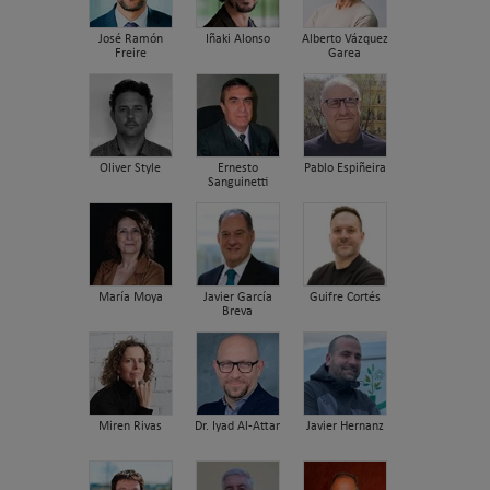
José Ramón
Iñaki Alonso
Alberto Vázquez
Freire
Garea
Oliver Style
Ernesto
Pablo Espiñeira
Sanguinetti
María Moya
Javier García
Guifre Cortés
Breva
Miren Rivas
Dr. Iyad Al-Attar
Javier Hernanz