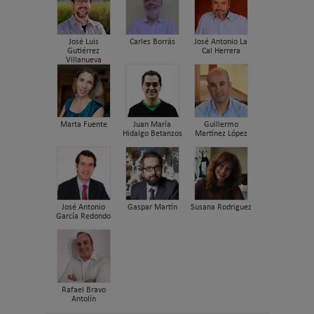
José Luis
Carles Borrás
José Antonio La
Gutiérrez
Cal Herrera
Villanueva
Marta Fuente
Juan María
Guillermo
Hidalgo Betanzos
Martínez López
José Antonio
Gaspar Martín
Susana Rodriguez
García Redondo
Rafael Bravo
Antolín