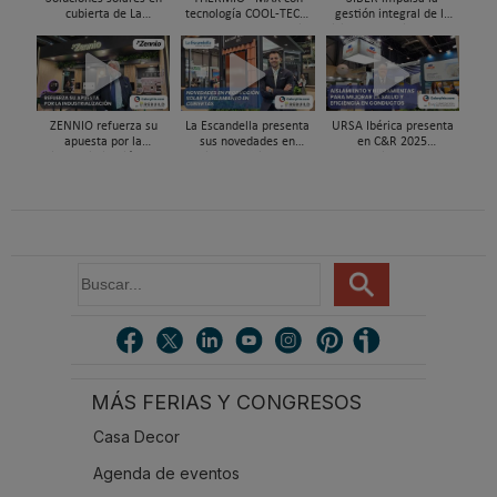
cubierta de La
tecnología COOL-TEC®,
gestión integral de la
Escandella - Nuevo
el mortero que optimiza
vivienda con Siber Home
Sistema ERI, Easy Roof
el suelo radiante -
en REBUILD 2026
Integration
refrescante
ZENNIO refuerza su
La Escandella presenta
URSA Ibérica presenta
apuesta por la
sus novedades en
en C&R 2025
industrialización en
cubiertas eficientes en
herramientas para
REBUILD 2026
REBUILD 2026
mejorar la salud y el
aislamiento en
conductos
B
u
s
c
a
r
MÁS FERIAS Y CONGRESOS
.
.
Casa Decor
.
Agenda de eventos