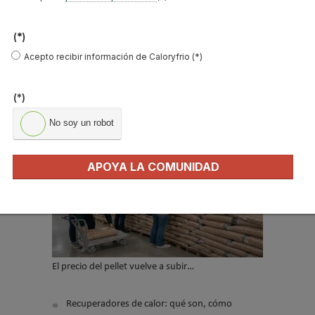
*
(*)
Acepto recibir información de Caloryfrio (*)
No soy un robot
(*)
Enviar
No soy un robot
LO MÁS VISTO
APOYA LA COMUNIDAD
El precio del pellet vuelve a subir…
Recuperadores de calor: qué son, cómo