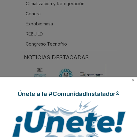
Climatización y Refrigeración
Genera
Expobiomasa
REBUILD
Congreso Tecnofrío
NOTICIAS DESTACADAS
×
Únete a la #ComunidadInstalador®