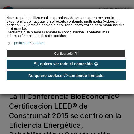
PRESUPUESTOS
❌
Nuestro portal utiliza cookies propias y de terceros para mejorar la
experiencia de navegación ofrecerte contenido multimedia (vídeos y
podcast). Si, también nos deja analizar nuestro tráfico para mantener tus
preferencias.
Recuerda que puedes cambiar la configuración u obtener más
información en la política de cookies.
Las Ferias GENERA y
política de cookies.
MATELEC abren el
registro para visitantes
◮
Configuración
profesionales
Si, quiero ver todo el contenido 😊
No quiero cookies 🙁 contenido limitado
Home
La III Conferencia BioEconomic®
Certificación LEED® de
Construmat 2015 se centró en la
Eficiencia Energética,