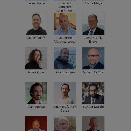
Carles Borrás
José Luis
María Moya
Gutiérrez
Villanueva
Guifre Cortés
Guillermo
Javier García
Martínez López
Breva
Miren Rivas
Javier Hernanz
Dr. Iyad Al-Attar
Iñaki Alonso
Alberto Vázquez
Gaspar Martín
Garea