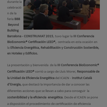
durante la
celebració
n de la
feria
BBB
Beyond
Building
Barcelona - CONSTRUMAT 2015
, tuvo lugar la
III Conferencia
BioEconomic® Certificación LEED®,
centrada en esta ocasión en
la
Eficiencia Energética, Rehabilitación y Construcción Sostenible,
en Hoteles y Edificios.
La presentación y bienvenida de la
III Conferencia BioEconomic®
Certificación LEED®
corrió a cargo de Lluís Morer,
Responsable de
la Unidad de Eficiencia Energética
del ICAEN -
Institut Català
d’Energia,
que destacó la importancia de dar a conocer las
diferentes acciones que se llevan a cabo para conseguir la
sostenibilidad y la eficiencia energética
. Desde el ICAEN se pone
a disposición el procedimiento de certificación de eficiencia