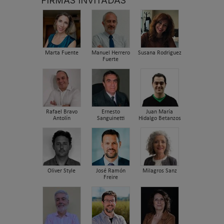
FIRMAS INVITADAS
Marta Fuente
Manuel Herrero
Susana Rodriguez
Fuerte
Rafael Bravo
Ernesto
Juan María
Antolín
Sanguinetti
Hidalgo Betanzos
Oliver Style
José Ramón
Milagros Sanz
Freire