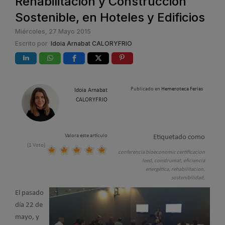
Rehabilitación y Construcción
Sostenible, en Hoteles y Edificios
Miércoles, 27 Mayo 2015
Escrito por
Idoia Arnabat CALORYFRIO
Publicado en
Hemeroteca Ferias
Idoia Arnabat
CALORYFRIO
Valora este artículo
Etiquetado como
(1 Voto)
conferencia bioeconomic certificacion
leed,
construmat,
eficiencia
energética,
rehabilitacion,
sostenibilidad,
El pasado
día 22 de
mayo, y