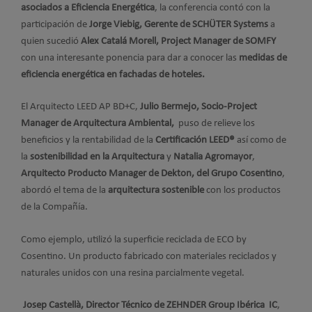
asociados a Eficiencia Energética
, la conferencia contó con la
participación de
Jorge Viebig, Gerente de SCHÜTER Systems
a
quien sucedió
Alex Catalá Morell, Project Manager de SOMFY
con una interesante ponencia para dar a conocer las
medidas de
eficiencia energética en fachadas de hoteles.
El Arquitecto LEED AP BD+C,
Julio Bermejo, Socio-Project
Manager de Arquitectura Ambiental,
puso de relieve los
beneficios y la rentabilidad de la
Certificación LEED®
así como de
la
sostenibilidad en la Arquitectura
y
Natalia Agromayor
,
Arquitecto Producto Manager de Dekton, del Grupo Cosentino
,
abordó el tema de la
arquitectura sostenible
con los productos
de la Compañía.
Como ejemplo, utilizó la superficie reciclada de ECO by
Cosentino. Un producto fabricado con materiales reciclados y
naturales unidos con una resina parcialmente vegetal.
Josep Castellà, Director Técnico de ZEHNDER Group Ibérica IC
,