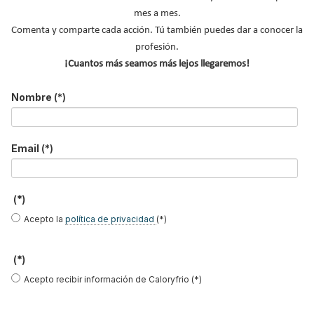
mes a mes.
Comenta y comparte cada acción. Tú también puedes dar a conocer la
profesión.
¡Cuantos más seamos más lejos llegaremos!
Nombre
(*)
Email
(*)
El Congreso de CONAIF 2026 perfila un
potente programa de ponencias técnicas
(*)
Suscríbete a
Acepto la
política de privacidad
(*)
nuestros boletines
(*)
Y RECIBE EN TU EMAIL TODA LA
Acepto recibir información de Caloryfrio (*)
ACTUALIDAD DEL SECTOR