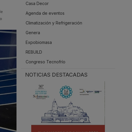
Casa Decor
.
de
Agenda de eventos
ño
Climatización y Refrigeración
Genera
Expobiomasa
REBUILD
Congreso Tecnofrío
NOTICIAS DESTACADAS