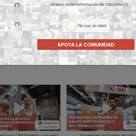
Acepto recibir información de Caloryfrio (*)
(*)
rnacional del hábitat
para atraer compradores de mercados estratégicos
(*)
 de 360 by Cevisama
No soy un robot
on los Premios Nacionales de Innovación y Diseño
se como la segunda convocatoria europea del sector
APOYA LA COMUNIDAD
volv
estra en C&R Madrid su apuesta
Novedades en bomba de calor