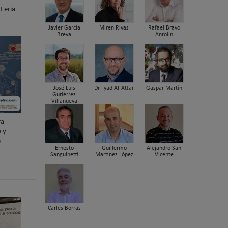
Feria
Javier García
Miren Rivas
Rafael Bravo
Breva
Antolín
José Luis
Dr. Iyad Al-Attar
Gaspar Martín
Gutiérrez
Villanueva
ra
o y
5
Ernesto
Guillermo
Alejandro San
Sanguinetti
Martínez López
Vicente
Carles Borrás