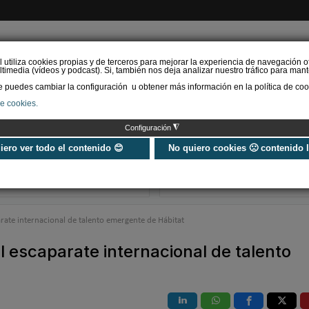
l utiliza cookies propias y de terceros para mejorar la experiencia de navegación o
timedia (vídeos y podcast). Si, también nos deja analizar nuestro tráfico para mant
puedes cambiar la configuración u obtener más información en la política de coo
de cookies.
AS RENOVABLES
CALEFACCIÓN
REFRIGERACIÓN
EFICIENCIA ENERGÉTI
◮
Configuración
Las Ferias GENERA y
REBUILD celeb
MATELEC abren el
décimo anivers
uiero ver todo el contenido 😊
No quiero cookies 🙁 contenido 
registro para visitantes
2027 renovand
profesionales
apuesta por la
rate internacional de talento emergente de Hábitat
l escaparate internacional de talento