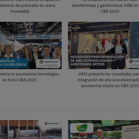
sistemas de prensado en acero
aerotérmicas y geotérmicas NIBE en 
inoxidable
C&R 2025
senta su ecosistema tecnológico
HMS presenta las novedades pa
en Feria C&R 2025
integración de aire acondicionad
aerotermia Intesis en C&R 202