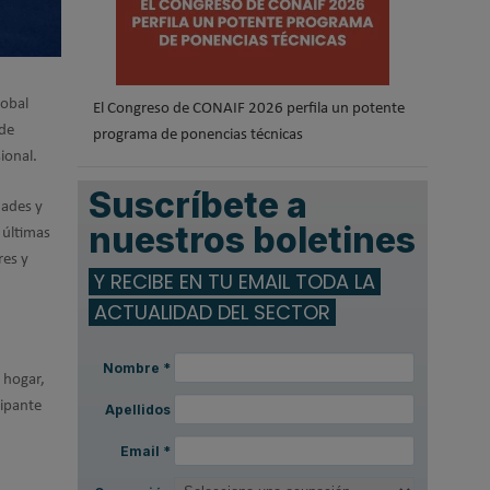
lobal
El Congreso de CONAIF 2026 perfila un potente
 de
programa de ponencias técnicas
ional.
Suscríbete a
dades y
nuestros boletines
 últimas
res y
Y RECIBE EN TU EMAIL TODA LA
ACTUALIDAD DEL SECTOR
Nombre
*
l hogar,
cipante
Apellidos
Email
*