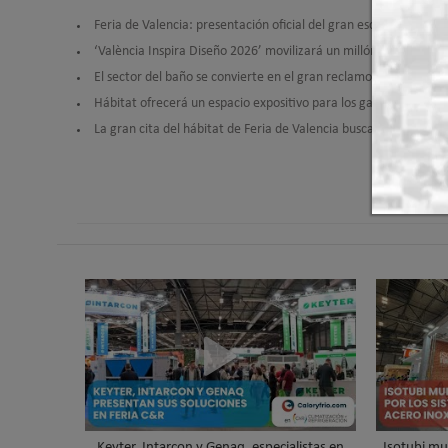
Feria de Valencia: presentación oficial del gran escaparate inte
‘València Inspira Diseño 2026’ movilizará un millón de euros 
El sector del baño se convierte en el gran reclamo del estreno
Hábitat ofrecerá un espacio expositivo para los galardonados c
La gran cita del hábitat de Feria de Valencia busca catapultar
Keyter, Intarcon y Genaq, especialistas en
Isotubi mu