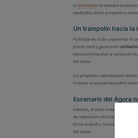
La
inscripción
se realizará exclusiv
explicativa de los proyectos y mater
Un trampolín hacia la 
Participar en nude supone dar el sa
primer nivel y generando
contactos 
clave para impulsar la carrera de 
del sector.
Los proyectos seleccionados deberá
incluyen el espacio expositivo dent
Escenario del Ágora 
Además, el salón nude volverá a ser
de celebración de la feria, se desar
torno al diseño, la innovación y las
del sector.