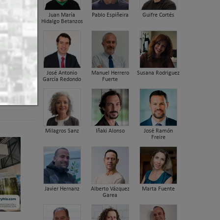
Juan María
Pablo Espiñeira
Guifre Cortés
Hidalgo Betanzos
José Antonio
Manuel Herrero
Susana Rodriguez
García Redondo
Fuerte
er arriba
Milagros Sanz
Iñaki Alonso
José Ramón
Freire
Javier Hernanz
Alberto Vázquez
Marta Fuente
Garea