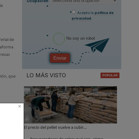
Ocupación
ia
*
*
Acepto la
política de
privacidad
.
*
No soy un robot
erial de
ataforma
presas
Enviar
LO MÁS VISTO
ción, que
×
atro días
ales en
agentes
El precio del pellet vuelve a subir…