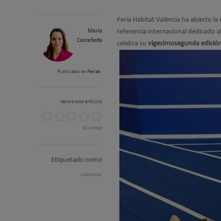
Feria Hábitat València ha abierto la
María
referencia internacional dedicado a
Castañeda
celebra su
vigesimosegunda edició
Publicado en
Ferias
Valora este artículo
(0 votos)
Etiquetado como
cevisama,