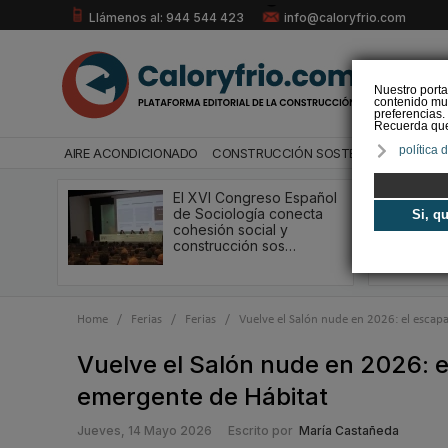
Llámenos al: 944 544 423
info@caloryfrio.com
Nuestro porta
contenido mul
preferencias.
Recuerda que 
política 
AIRE ACONDICIONADO
CONSTRUCCIÓN SOSTENIBLE
ENERGÍ
El XVI Congreso Español
de Sociología conecta
Si, q
cohesión social y
construcción sos…
Home
/
Ferias
/
Ferias
/
Vuelve el Salón nude en 2026: el escapa
Vuelve el Salón nude en 2026: e
emergente de Hábitat
Jueves, 14 Mayo 2026
Escrito por
María Castañeda