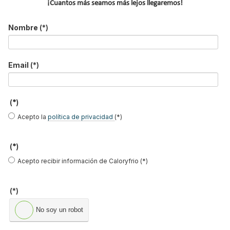
¡Cuantos más seamos más lejos llegaremos!
Reportajes de mercado
Nombre
(*)
NOTICIAS DESTACADAS
Suscríbete a
Email
(*)
nuestros boletines
Y RECIBE EN TU EMAIL TODA LA
(*)
ACTUALIDAD DEL SECTOR
Acepto la
política de privacidad
(*)
Nombre
*
(*)
Apellidos
Acepto recibir información de Caloryfrio (*)
Email
*
(*)
Ocupación
*
No soy un robot
*
Acepto la
política de privacidad
.