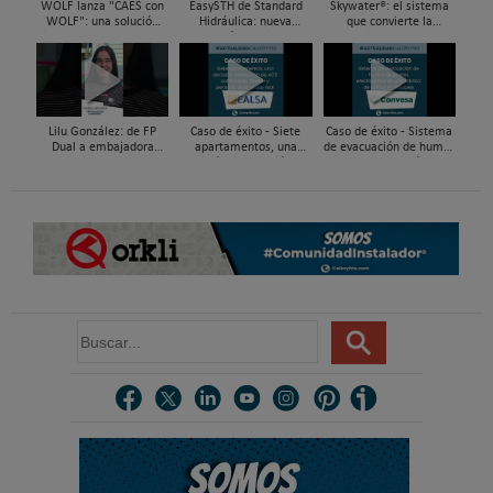
WOLF lanza "CAES con
EasySTH de Standard
Skywater®: el sistema
WOLF": una solución
Hidráulica: nueva
que convierte la
integral para impulsar
generación en sistemas
cubierta en una
la renovación energética
de expansión para
infraestructura activa de
mediante...
tuberías PEX
gestión del agua...
Lilu González: de FP
Caso de éxito - Siete
Caso de éxito - Sistema
Dual a embajadora
apartamentos, una
de evacuación de humos
#ComunidadInstalador®
decisión: instalación de
de grupos electrógenos
| Mecatrónica Industrial
ACS confortable, flexible
en una fábrica de vidrios
y pens...
e...
B
u
s
c
a
r
.
.