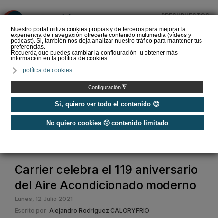
PRESUPUESTOS
❌
Nuestro portal utiliza cookies propias y de terceros para mejorar la
experiencia de navegación ofrecerte contenido multimedia (vídeos y
podcast). Si, también nos deja analizar nuestro tráfico para mantener tus
preferencias.
Recuerda que puedes cambiar la configuración u obtener más
información en la política de cookies.
La Liga de los
política de cookies.
Instaladores: Los Titanes
del Amperio (Episodio 3)
◮
Configuración
Si, quiero ver todo el contenido 😊
No quiero cookies 🙁 contenido limitado
Home
/
Noticias
/
Actualidad
/
Carrier celebra el 119 aniversario del Aire Acondicionado moderno
Carrier celebra el 119 aniversario
del Aire Acondicionado moderno
Lunes, 12 Julio 2021
Escrito por
Alejandro Rodríguez CALORYFRIO