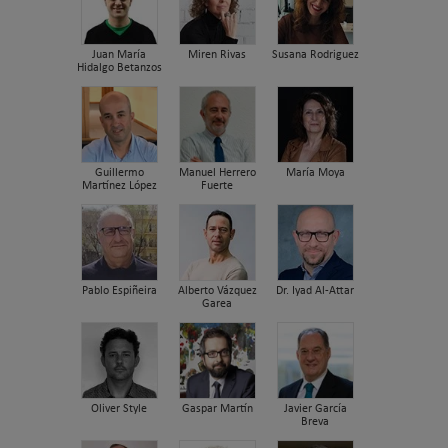
Juan María
Miren Rivas
Susana Rodriguez
Hidalgo Betanzos
Guillermo
Manuel Herrero
María Moya
Martínez López
Fuerte
Pablo Espiñeira
Alberto Vázquez
Dr. Iyad Al-Attar
Garea
Oliver Style
Gaspar Martín
Javier García
Breva