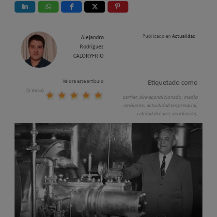
Publicado en
Actualidad
Alejandro
Rodríguez
CALORYFRIO
Valora este artículo
Etiquetado como
(1 Voto)
carrier,
aire acondicionado,
medio
ambiente,
actualidad empresarial,
calidad del aire,
ventilación,