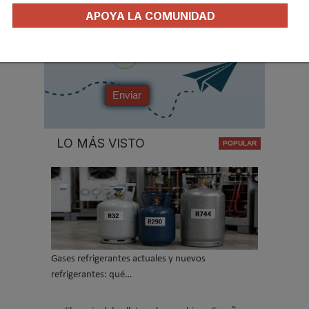
APOYA LA COMUNIDAD
*
No soy un robot
Enviar
LO MÁS VISTO
Gases refrigerantes actuales y nuevos
refrigerantes: qué…