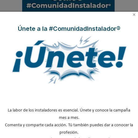
.
×
Únete a la #ComunidadInstalador®
MÁS ACTUALIDAD
Protagonistas del sector
Boletines de Actualidad
Contenido exclusivo Caloryfrio
La labor de los instaladores es esencial. Únete y conoce la campaña
Nombramientos
mes a mes.
Iberoamérica
Comenta y comparte cada acción. Tú también puedes dar a conocer la
profesión.
Nuestras portadas