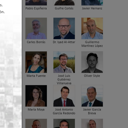
s.
Pablo Espiñeira
Guifre Cortés
Javier Hernanz
ón.
Carles Borrás
Dr. Iyad Al-Attar
Guillermo
Martínez López
er arriba
Marta Fuente
José Luis
Oliver Style
Gutiérrez
Villanueva
María Moya
José Antonio
Javier García
García Redondo
Breva