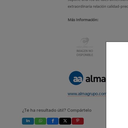
extraordinaria relación calidad-pre
Más Información:
www.almagrupo.com
¿Te ha resultado útil? Compártelo