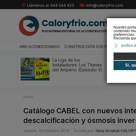
Llámenos al: 944 544 423
info@caloryfrio.com
Nuestro porta
contenido mul
preferencias.
Recuerda que 
política 
AIRE ACONDICIONADO
CONSTRUCCIÓN SOSTENIBLE
ENERGÍ
La Liga de los
Instaladores: Los Titanes
Si, q
del Amperio (Episodio 3)
Home
Catálogo CABEL con nuevos inte
descalcificación y ósmosis inve
Jueves, 03 Octubre 2013
Escrito por
Idoia Arnabat CALOR