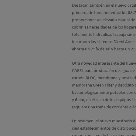
Destacan también en el nuevo catál
primero, de tamaño reducido (68,7 x
proporcionar un elevado caudal de 
cubrir las necesidades de los hoga
totalmente hidráulico, trabaja sin 
Incorpora los sistemas Direct Acc
ahorra un 75% de sal y hasta un 2
Otra novedad interesante del nuevo
CABEL para producción de agua de mi
carbón BLOC, membrana y postcarbón
membrana Green Filter y depósito d
bacteriológicamente potables con u
y 6 bar, en el caso de los equipos 
requiere una toma de corriente eléc
En resumen, el nuevo muestrario de 
cien establecimientos de distribuc
supone una red de tales dimensiones