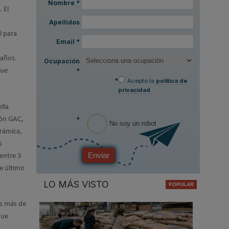
Nombre
*
 El
Apellidos
l para
Email
*
 años.
Ocupación
que
*
*
Acepto la
política de
privacidad
.
lla
bón GAC,
*
No soy un robot
erámica,
s
Enviar
entre 3
te último
LO MÁS VISTO
os más de
que