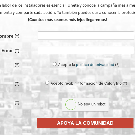
a labor de los instaladores es esencial. Únete y conoce la campaña mes a me
menta y comparte cada acción. Tú también puedes dar a conocer la profesi
¡Cuantos más seamos más lejos llegaremos!
de gala dos de sus productos insignia
 de instalar
ombre
(*)
 de expansión para tuberías PEX
ss
Email
(*)
 bola GBV
Acepto la
política de privacidad
(*)
(*)
volv
Acepto recibir información de Caloryfrio (*)
(*)
(*)
No soy un robot
APOYA LA COMUNIDAD