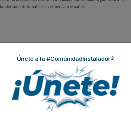
cio, ciertamente imbatible en el mercado español.
Únete a la #ComunidadInstalador®
Modificado por última vez enMartes, 20 Mayo