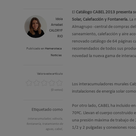
El
Catálogo CABEL 2013 presenta s
Idoia
Solar, Calefacción y Fontanería.
La m
Arnabat
Almagrupo -central de compras del 
CALORYF
saneamiento, calefacción y aire ac
RIO
renovado catálogo de 64 páginas car
recomendados de todos sus produ
Publicado en
Hemeroteca
Noticias
novedad la nueva gama de interac
Valora este artículo
Los interacumuladores murales Cabe
(0 votos)
instalaciones de energía solar como
Por otro lado, CABEL ha incluido en
Etiquetado como
70ºC. Llevan el cuerpo construido en
interacumulador,
válvula,
una presión máxima de trabajo de 2
fontanería,
tratamiento de
1/2 y 2 pulgadas y conexiones rosc
aguas,
cabel,