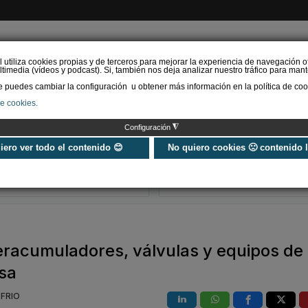
l utiliza cookies propias y de terceros para mejorar la experiencia de navegación o
timedia (vídeos y podcast). Si, también nos deja analizar nuestro tráfico para mant
puedes cambiar la configuración u obtener más información en la política de coo
de cookies.
AS RENOVABLES
CALEFACCIÓN
REFRIGERACIÓN
EFICIENCIA ENERGÉTI
◮
Configuración
Universo Aniversario - Un
Verifactu en
año, muchos momentos
climatización: 
uiero ver todo el contenido 😊
No quiero cookies 🙁 contenido 
exigir la ley a t
programa de g
racumuladores, válvulas y equipos de
rsa
YFRIO