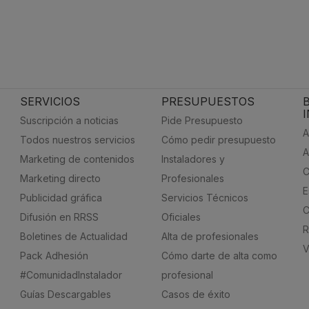
SERVICIOS
PRESUPUESTOS
Suscripción a noticias
Pide Presupuesto
A
Todos nuestros servicios
Cómo pedir presupuesto
A
Marketing de contenidos
Instaladores y
C
Marketing directo
Profesionales
E
Publicidad gráfica
Servicios Técnicos
C
Difusión en RRSS
Oficiales
R
Boletines de Actualidad
Alta de profesionales
V
Pack Adhesión
Cómo darte de alta como
#ComunidadInstalador
profesional
Guías Descargables
Casos de éxito