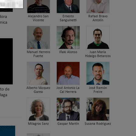
Alejandro San
Ernesto
Rafael Bravo
dora
Vicente
Sanguinetti
Antolín
nica
Manuel Herrero
Iñaki Alonso
Juan María
Fuerte
Hidalgo Betanzos
Alberto Vázquez
José Antonio La
José Ramón
nto de
Garea
Cal Herrera
Freire
laga
Milagros Sanz
Gaspar Martín
Susana Rodriguez