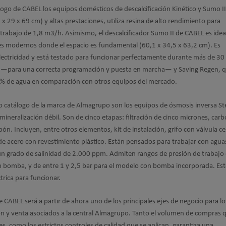
ogo de CABEL los equipos domésticos de descalcificación Kinético y Sumo II.
 29 x 69 cm) y altas prestaciones, utiliza resina de alto rendimiento para
trabajo de 1,8 m3/h. Asimismo, el descalcificador Sumo II de CABEL es idea
res modernos donde el espacio es fundamental (60,1 x 34,5 x 63,2 cm). Es
electricidad y está testado para funcionar perfectamente durante más de 30
es —para una correcta programación y puesta en marcha— y Saving Regen, 
5% de agua en comparación con otros equipos del mercado.
 catálogo de la marca de Almagrupo son los equipos de ósmosis inversa Ste
neralización débil. Son de cinco etapas: filtración de cinco micrones, car
. Incluyen, entre otros elementos, kit de instalación, grifo con válvula c
e acero con revestimiento plástico. Están pensados para trabajar con agua
n grado de salinidad de 2.000 ppm. Admiten rangos de presión de trabajo 
sin bomba, y de entre 1 y 2,5 bar para el modelo con bomba incorporada. Es
trica para funcionar.
CABEL será a partir de ahora uno de los principales ejes de negocio para l
ión y venta asociados a la central Almagrupo. Tanto el volumen de compras 
, como los estrictos controles de calidad que se aplican, garantiza una