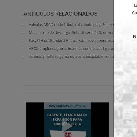
L
ARTÍCULOS RELACIONADOS
Co
Válvulas ARCO rinde tributo al triunfo de la Selección vistiendo 
Mecanismo de descarga Geberit serie 240, universal y muy fácil
N
EasySTH de Standard Hidráulica: nueva generación en sistemas
ARCO amplía su gama Sistemas con nuevas figuras de PPSU pre
Sanhua amplía su gama de acero inoxidable con las válvulas de