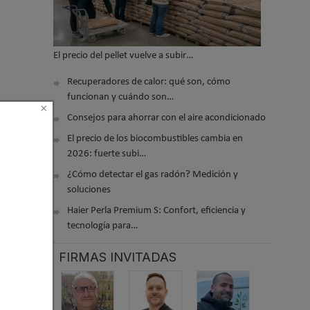
El precio del pellet vuelve a subir…
Recuperadores de calor: qué son, cómo
funcionan y cuándo son…
×
Consejos para ahorrar con el aire acondicionado
El precio de los biocombustibles cambia en
2026: fuerte subi…
¿Cómo detectar el gas radón? Medición y
soluciones
Haier Perla Premium S: Confort, eficiencia y
tecnología para…
 2014 12:45
FIRMAS INVITADAS