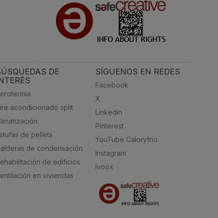
BÚSQUEDAS DE
SÍGUENOS EN REDES
INTERÉS
Facebook
erotermia
X
ire acondicionado split
Linkedin
limatización
Pinterest
stufas de pellets
YouTube Caloryfrio
alderas de condensación
Instagram
ehabilitación de edificios
Ivoox
entilación en viviendas