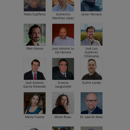
Pablo Espiñeira
Guillermo
Javier Hernanz
Martínez López
Iñaki Alonso
José Antonio La
José Luis
Cal Herrera
Gutiérrez
Villanueva
José Antonio
Ernesto
Guifre Cortés
García Redondo
Sanguinetti
Marta Fuente
Miren Rivas
Dr. Iyad Al-Attar