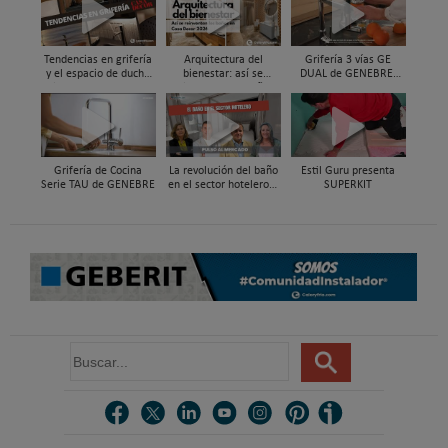
Tendencias en grifería
Arquitectura del
Grifería 3 vías GE
y el espacio de ducha
bienestar: así se
DUAL de GENEBRE,
vistas en Casa Decor
reinventan los baños
compatible con
2026
en Casa Decor 2026
sistemas de filtrado de
agua y ósmosis
Grifería de Cocina
La revolución del baño
Estil Guru presenta
Serie TAU de GENEBRE
en el sector hotelero |
SUPERKIT
Pulso al Mercado
B
u
s
c
a
r