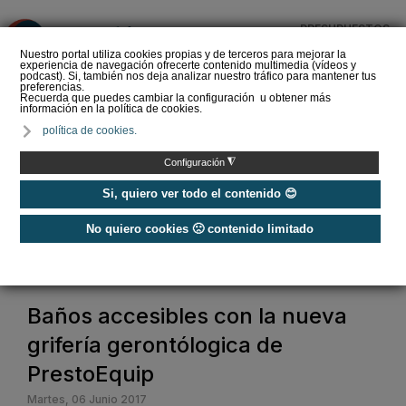
PRESUPUESTOS
❌
Nuestro portal utiliza cookies propias y de terceros para mejorar la
experiencia de navegación ofrecerte contenido multimedia (vídeos y
podcast). Si, también nos deja analizar nuestro tráfico para mantener tus
preferencias.
Recuerda que puedes cambiar la configuración u obtener más
información en la política de cookies.
Mantenimiento de
política de cookies.
piscinas: desinfección
¿Qué debes saber?
◮
Configuración
Si, quiero ver todo el contenido 😊
No quiero cookies 🙁 contenido limitado
Home
/
Baño y agua
/
Grifería
/
Baños accesibles con la nueva grifería gerontólogica de PrestoEquip
Baños accesibles con la nueva
grifería gerontólogica de
PrestoEquip
Martes, 06 Junio 2017