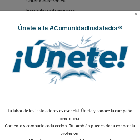
Grifería electrónica
Instaladores fontaneros
×
NOTICIAS DESTACADAS
Únete a la #ComunidadInstalador®
Suscríbete a
nuestros boletines
Y RECIBE EN TU EMAIL TODA LA
ACTUALIDAD DEL SECTOR
Nombre
*
Apellidos
La labor de los instaladores es esencial. Únete y conoce la campaña
Email
*
mes a mes.
Ocupación
*
Comenta y comparte cada acción. Tú también puedes dar a conocer la
profesión.
*