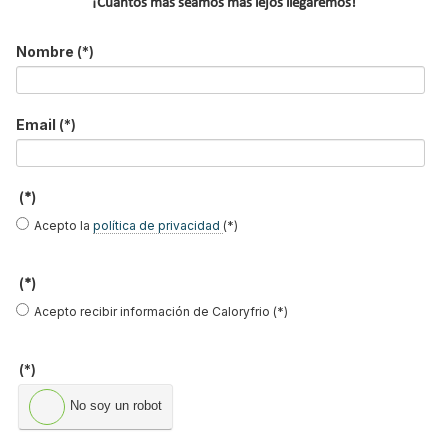
¡Cuantos más seamos más lejos llegaremos!
Acepto la
política de privacidad
.
Nombre
(*)
*
No soy un robot
Email
(*)
Enviar
(*)
LO MÁS VISTO
Acepto la
política de privacidad
(*)
(*)
Acepto recibir información de Caloryfrio (*)
(*)
El precio del pellet vuelve a subir…
No soy un robot
Recuperadores de calor: qué son, cómo