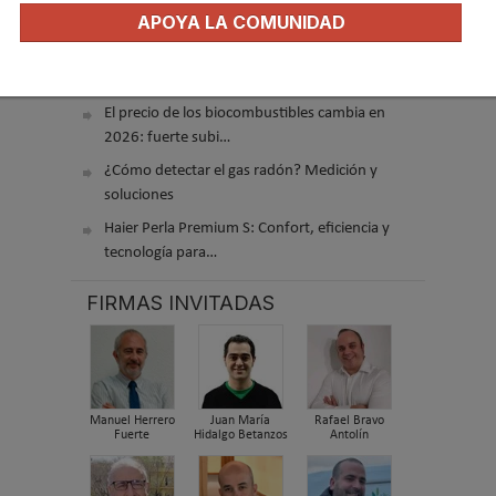
APOYA LA COMUNIDAD
funcionan y cuándo son…
Consejos para ahorrar con el aire
acondicionado
El precio de los biocombustibles cambia en
2026: fuerte subi…
¿Cómo detectar el gas radón? Medición y
soluciones
Haier Perla Premium S: Confort, eficiencia y
tecnología para…
FIRMAS INVITADAS
Manuel Herrero
Juan María
Rafael Bravo
Fuerte
Hidalgo Betanzos
Antolín