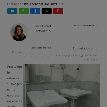
Escrito por
Idoia Arnabat CALORYFRIO
Publicado en
Grifería
Idoia Arnabat
CALORYFRIO
Valora este artículo
Etiquetado como
(0 votos)
presto equip,
sanitario,
grifo de ducha,
grifo lavabo,
PrestoEqu
ip
refuerza
su imagen
como
empresa
especializa