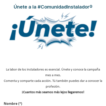
también posee las
ventajas de las calderas de condensación de
Únete a la #ComunidadInstalador®
gas natural
, una energía que aporta un elevado confort y
rendimiento energético.
Leer más ...
Promoción de Thermor por la
instalación de la bomba de calor
Alféa: Ahorro en calefacción y
confort térmico
La labor de los instaladores es esencial. Únete y conoce la campaña
mes a mes.
Publicado en
Hemeroteca Noticias
15 Sep 2014
Comenta y comparte cada acción. Tú también puedes dar a conocer la
profesión.
¡Cuantos más seamos más lejos llegaremos!
Nombre
(*)