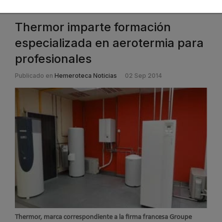
Thermor imparte formación
especializada en aerotermia para
profesionales
Publicado en
Hemeroteca Noticias
02 Sep 2014
Thermor, marca correspondiente a la firma francesa Groupe