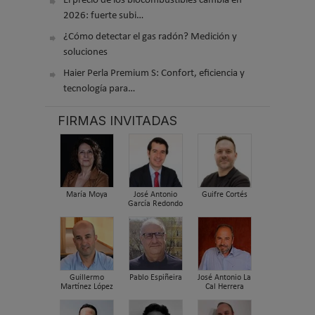
El precio de los biocombustibles cambia en
2026: fuerte subi…
¿Cómo detectar el gas radón? Medición y
soluciones
Haier Perla Premium S: Confort, eficiencia y
tecnología para…
FIRMAS INVITADAS
María Moya
José Antonio
Guifre Cortés
García Redondo
Guillermo
Pablo Espiñeira
José Antonio La
Martínez López
Cal Herrera