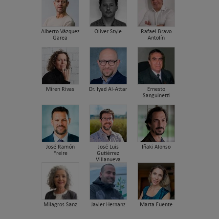
Alberto Vázquez
Oliver Style
Rafael Bravo
Garea
Antolín
Miren Rivas
Dr. Iyad Al-Attar
Ernesto
Sanguinetti
José Ramón
José Luis
Iñaki Alonso
Freire
Gutiérrez
Villanueva
Milagros Sanz
Javier Hernanz
Marta Fuente