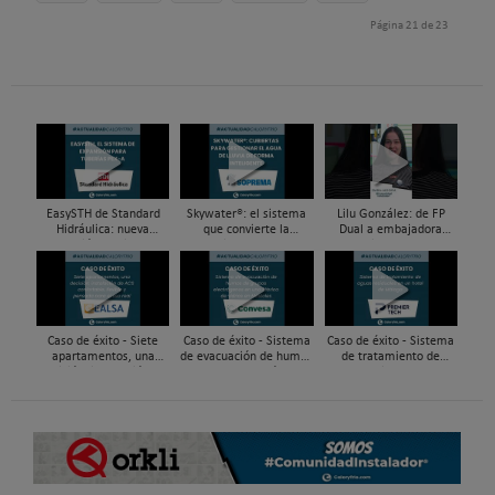
Página 21 de 23
EasySTH de Standard
Skywater®: el sistema
Lilu González: de FP
Hidráulica: nueva
que convierte la
Dual a embajadora
generación en sistemas
cubierta en una
#ComunidadInstalador®
de expansión para
infraestructura activa de
| Mecatrónica Industrial
tuberías PEX
gestión del agua...
Caso de éxito - Siete
Caso de éxito - Sistema
Caso de éxito - Sistema
apartamentos, una
de evacuación de humos
de tratamiento de
decisión: instalación de
de grupos electrógenos
aguas residuales en un
ACS confortable, flexible
en una fábrica de vidrios
hotel de Málaga
y pens...
e...