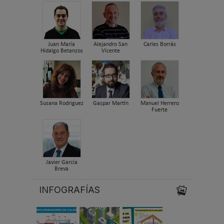
Juan María
Alejandro San
Carles Borrás
Hidalgo Betanzos
Vicente
Susana Rodriguez
Gaspar Martín
Manuel Herrero
Fuerte
Javier García
Breva
INFOGRAFÍAS