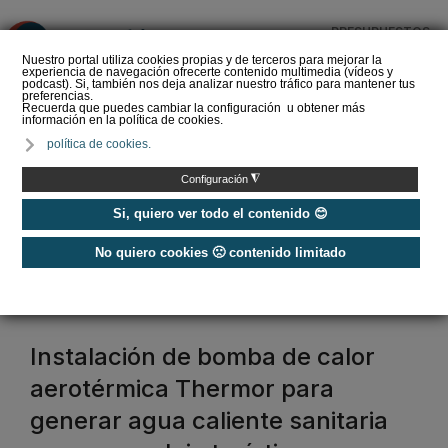
PRESUPUESTOS
❌
Nuestro portal utiliza cookies propias y de terceros para mejorar la
experiencia de navegación ofrecerte contenido multimedia (vídeos y
podcast). Si, también nos deja analizar nuestro tráfico para mantener tus
preferencias.
Recuerda que puedes cambiar la configuración u obtener más
información en la política de cookies.
La Liga de los
política de cookies.
Instaladores: Los Titanes
del Amperio (Episodio 3)
◮
Configuración
Si, quiero ver todo el contenido 😊
No quiero cookies 🙁 contenido limitado
Home
/
Etiquetas
/
aerotermia
aerotermia
Instalación de bomba de calor
aerotérmica Thermor para
generar agua caliente sanitaria