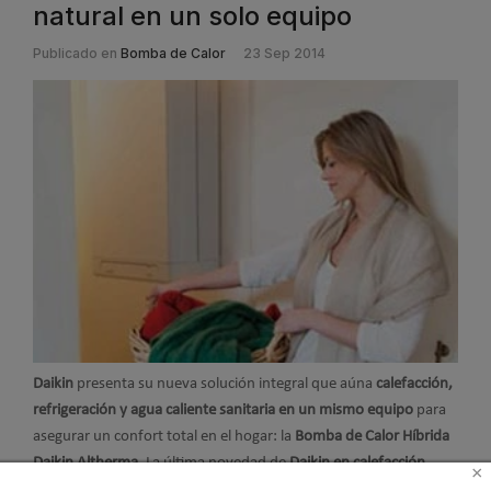
natural en un solo equipo
Publicado en
Bomba de Calor
23 Sep 2014
Daikin
presenta su nueva solución integral que aúna
calefacción,
refrigeración y agua caliente sanitaria en un mismo equipo
para
asegurar un confort total en el hogar: la
Bomba de Calor Híbrida
Daikin Altherma
. La última novedad de
Daikin en calefacción
×
emplea una fuente de energía renovable como es la
aerotermia
y