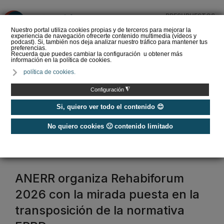
PRESUPUESTOS
❌
Nuestro portal utiliza cookies propias y de terceros para mejorar la
experiencia de navegación ofrecerte contenido multimedia (vídeos y
podcast). Si, también nos deja analizar nuestro tráfico para mantener tus
preferencias.
Recuerda que puedes cambiar la configuración u obtener más
información en la política de cookies.
La Liga de los
política de cookies.
Instaladores: Los Titanes
del Amperio (Episodio 3)
◮
Configuración
Si, quiero ver todo el contenido 😊
No quiero cookies 🙁 contenido limitado
Home
/
Etiquetas
/
anerr
anerr
ANERR organiza Rehabiforum
2026 con la mirada puesta en la
transposición de la normativa