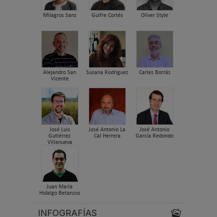
Milagros Sanz
Guifre Cortés
Oliver Style
Alejandro San
Susana Rodriguez
Carles Borrás
Vicente
José Luis
José Antonio La
José Antonio
Gutiérrez
Cal Herrera
García Redondo
Villanueva
Juan María
Hidalgo Betanzos
INFOGRAFÍAS