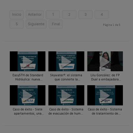
Inicio
Anterior
1
2
3
4
5
Siguiente
Final
Página 1 de 5
EasySTH de Standard
Skywater®: el sistema
Lilu González: de FP
Hidráulica: nueva
que convierte la
Dual a embajadora
generación en sistemas
cubierta en una
#ComunidadInstalador®
de expansión para
infraestructura activa de
| Mecatrónica Industrial
tuberías PEX
gestión del agua...
Caso de éxito - Siete
Caso de éxito - Sistema
Caso de éxito - Sistema
apartamentos, una
de evacuación de humos
de tratamiento de
decisión: instalación de
de grupos electrógenos
aguas residuales en un
ACS confortable, flexible
en una fábrica de vidrios
hotel de Málaga
y pens...
e...