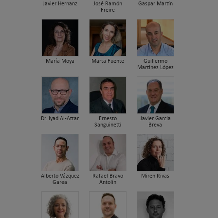
Javier Hernanz
José Ramón
Gaspar Martín
Freire
María Moya
Marta Fuente
Guillermo
Martínez López
Dr. Iyad Al-Attar
Ernesto
Javier García
Sanguinetti
Breva
Alberto Vázquez
Rafael Bravo
Miren Rivas
Garea
Antolín