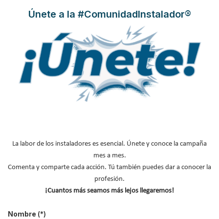
Publicado en
Hemeroteca Construcción Sostenible
Únete a la #ComunidadInstalador®
13 Ene 2020
La labor de los instaladores es esencial. Únete y conoce la campaña
mes a mes.
La
Asociación Nacional de Empresas de Rehabilitación y Reforma
,
Comenta y comparte cada acción. Tú también puedes dar a conocer la
ANERR
, pone en marcha una nueva experiencia sobre su
profesión.
conocido
Circuito de la Rehabilitación Eficiente para el periodo
¡Cuantos más seamos más lejos llegaremos!
2019/20
. El objetivo es acercar al usuario para que conozca cuál
es el Viaje de la Rehabilitación Eficiente, poniendo a su alcance
Nombre
(*)
todos los servicios disponibles en cada fase del proceso y las