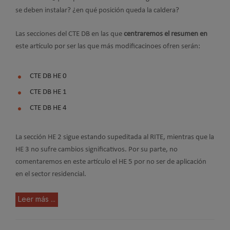
se deben instalar? ¿en qué posición queda la caldera?
Las secciones del CTE DB en las que
centraremos el resumen en
este artículo por ser las que más modificacinoes ofren serán:
CTE DB HE 0
CTE DB HE 1
CTE DB HE 4
La sección HE 2 sigue estando supeditada al RITE, mientras que la
HE 3 no sufre cambios significativos. Por su parte, no
comentaremos en este artículo el HE 5 por no ser de aplicación
en el sector residencial.
Leer más ...