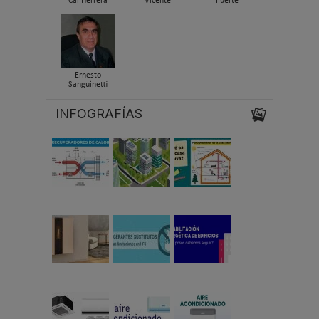
Cal Herrera
Vicente
Fuerte
Ernesto
Sanguinetti
INFOGRAFÍAS