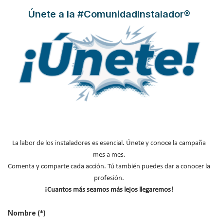
Únete a la #ComunidadInstalador®
ARISTON
pone a disposición del profesional su
nueva Lista de
Precios
, que entró en vigor el pasado 1 de septiembre de 2019.
La labor de los instaladores es esencial. Únete y conoce la campaña
Este año las novedades aparecen en los productos top de
gama
mes a mes.
NUOS y la serie ONE de calderas.
El grupo Ariston Thermo sigue
Comenta y comparte cada acción. Tú también puedes dar a conocer la
firme así en su compromiso de alcanzar un 80% de productos
profesión.
eficientes en 2022.
¡Cuantos más seamos más lejos llegaremos!
Leer más ...
Nombre
(*)