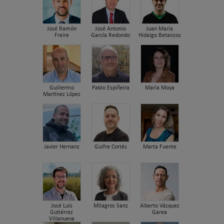
José Ramón
José Antonio
Juan María
Freire
García Redondo
Hidalgo Betanzos
Guillermo
Pablo Espiñeira
María Moya
Martínez López
Javier Hernanz
Guifre Cortés
Marta Fuente
José Luis
Milagros Sanz
Alberto Vázquez
Gutiérrez
Garea
Villanueva