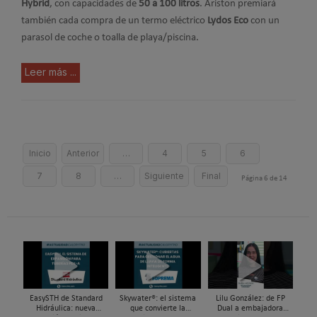
Hybrid
, con capacidades de
50 a 100 litros
. Ariston premiará
también cada compra de un termo eléctrico
Lydos Eco
con un
parasol de coche o toalla de playa/piscina.
Leer más ...
Inicio
Anterior
…
4
5
6
7
8
…
Siguiente
Final
Página 6 de 14
EasySTH de Standard
Skywater®: el sistema
Lilu González: de FP
Hidráulica: nueva
que convierte la
Dual a embajadora