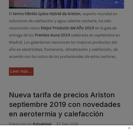
El
termo híbrido Lydos Hybrid de Ariston
, experto mundial en
soluciones de calefacción y agua caliente sanitaria, ha sido
reconocido como
Mejor Producto del Año 2019
en la gala de
entrega de los
Premios Auna 2019
celebrada en septiembre en
Madrid. Los galardones reconocen los mejores productos del
año en electricidad, fontanería, climatización y calefacción, de
acuerdo con los votos de los profesionales de estos sectores.
Leer más ...
Nueva tarifa de precios Ariston
septiembre 2019 con novedades
en aerotermia y calefacción
Publicado en
Actualidad
27 Sep 2019
×