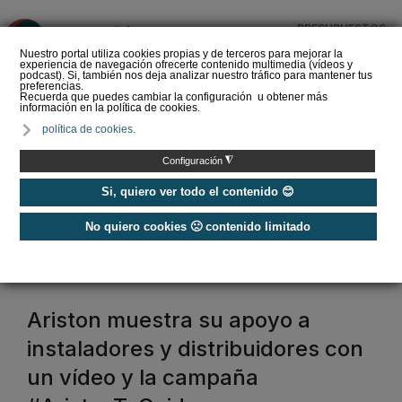
PRESUPUESTOS
❌
Nuestro portal utiliza cookies propias y de terceros para mejorar la
experiencia de navegación ofrecerte contenido multimedia (vídeos y
podcast). Si, también nos deja analizar nuestro tráfico para mantener tus
preferencias.
Recuerda que puedes cambiar la configuración u obtener más
información en la política de cookies.
La Liga de los
política de cookies.
Instaladores: Los Titanes
del Amperio (Episodio 3)
◮
Configuración
Si, quiero ver todo el contenido 😊
No quiero cookies 🙁 contenido limitado
Home
/
Etiquetas
/
ariston
ariston
Ariston muestra su apoyo a
instaladores y distribuidores con
un vídeo y la campaña