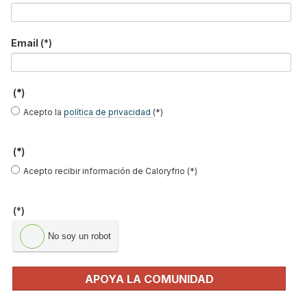
Ariston nombra a Rubén Santos
Email
(*)
nuevo Director Comercial en
España
(*)
Publicado en
Actualidad
11 Sep 2019
Acepto la
política de privacidad
(*)
(*)
Acepto recibir información de Caloryfrio (*)
(*)
No soy un robot
APOYA LA COMUNIDAD
Ariston,
compañía líder del grupo Ariston Thermo Group en