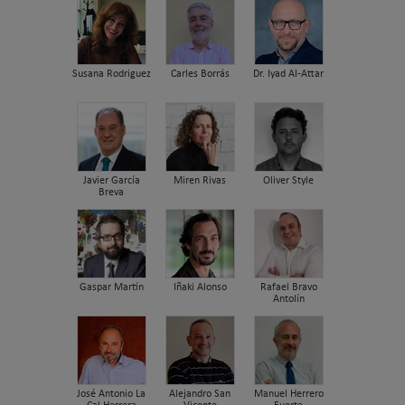
Susana Rodriguez
Carles Borrás
Dr. Iyad Al-Attar
Javier García
Miren Rivas
Oliver Style
Breva
Gaspar Martín
Iñaki Alonso
Rafael Bravo
Antolín
José Antonio La
Alejandro San
Manuel Herrero