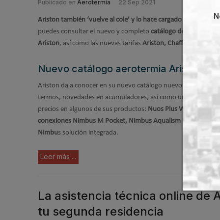
Publicado en
Aerotermia
22 Sep 2021
N
Ariston también ‘vuelve al cole’ y lo hace cargado de novedad
puedes consultar el nuevo y completo
catálogo de aerotermia
Ariston
, así como las nuevas tarifas
Ariston, Chaffoteaux y Fle
Nuevo catálogo aerotermia Ariston
Ariston da a conocer en su nuevo catálogo nuevos ajustes PV
termos, novedades en acumuladores, así como una actualizac
precios en algunos de sus productos:
Nuos Plus Wifi, Caja de
conexiones Nimbus M Pocket, Nimbus Aqualism Duck o en el
Nimbu
s solución integrada.
Leer más ...
La asistencia técnica online de 
tu segunda residencia