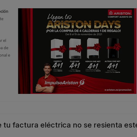
ción
te
r el
ba de
onal e
 tu factura eléctrica no se resienta est