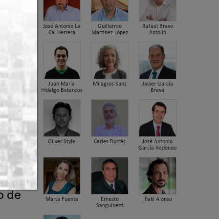
José Antonio La
Guillermo
Rafael Bravo
Cal Herrera
Martínez López
Antolín
Juan María
Milagros Sanz
Javier García
Hidalgo Betanzos
Breva
Oliver Style
Carles Borrás
José Antonio
García Redondo
o de
Marta Fuente
Ernesto
Iñaki Alonso
Sanguinetti