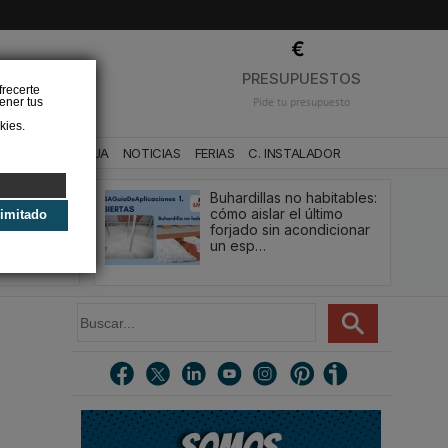
❌
PRESUPUESTOS
frecerte
ener tus
Pide tu presupuesto
kies.
CA
BAÑO Y AGUA
NOTICIAS
FERIAS
C. INSTALADOR
Buhardillas no habitables:
qué le va a
cómo aislar el último
limitado
u
forjado sin acondicionar
estión y…
un esp…
B
u
s
c
a
r
.
.