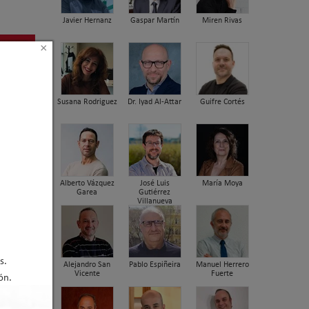
Javier Hernanz
Gaspar Martín
Miren Rivas
×
Susana Rodriguez
Dr. Iyad Al-Attar
Guifre Cortés
Alberto Vázquez
José Luis
María Moya
Garea
Gutiérrez
Villanueva
s.
Alejandro San
Pablo Espiñeira
Manuel Herrero
Vicente
Fuerte
ón.