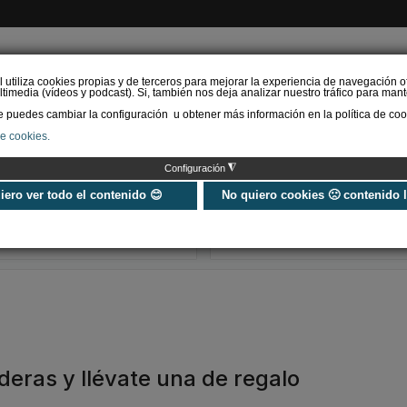
l utiliza cookies propias y de terceros para mejorar la experiencia de navegación o
timedia (vídeos y podcast). Si, también nos deja analizar nuestro tráfico para mant
puedes cambiar la configuración u obtener más información en la política de coo
de cookies.
AS RENOVABLES
CALEFACCIÓN
REFRIGERACIÓN
EFICIENCIA ENERGÉTI
◮
Configuración
Universo Aniversario - Un
Verifactu en
año, muchos momentos
climatización: 
uiero ver todo el contenido 😊
No quiero cookies 🙁 contenido 
exigir la ley a t
programa de g
deras y llévate una de regalo