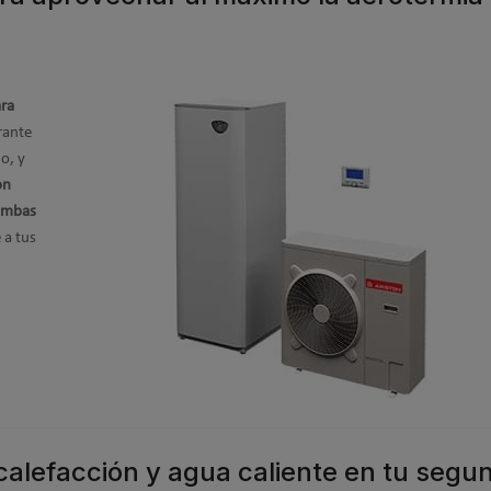
ara
ante
o, y
on
bombas
 a tus
 calefacción y agua caliente en tu segu