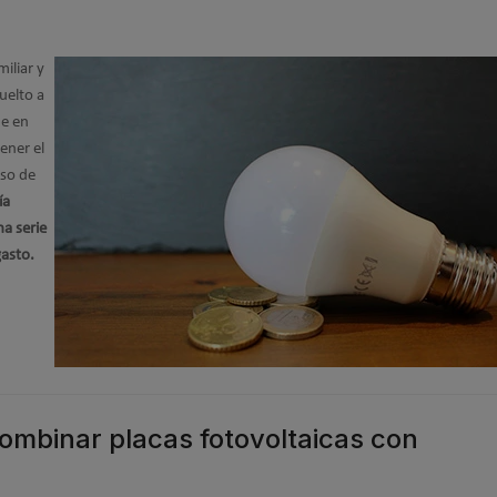
iliar y
uelto a
ue en
ener el
iso de
ía
a serie
gasto.
combinar placas fotovoltaicas con