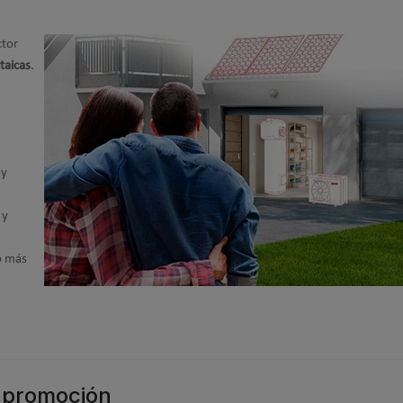
ctor
taicas
.
 y
 y
o más
n promoción