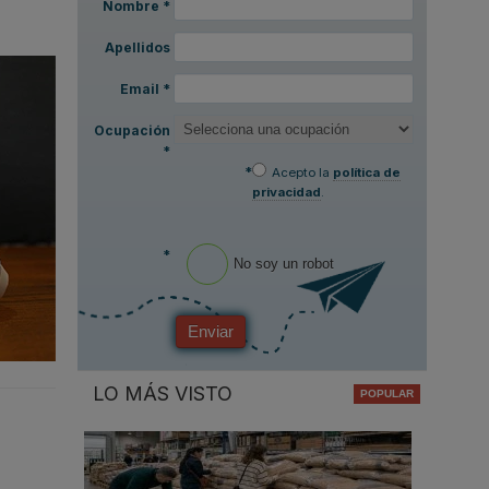
Nombre
*
Apellidos
Email
*
Ocupación
*
*
Acepto la
política de
privacidad
.
*
No soy un robot
Enviar
LO MÁS VISTO