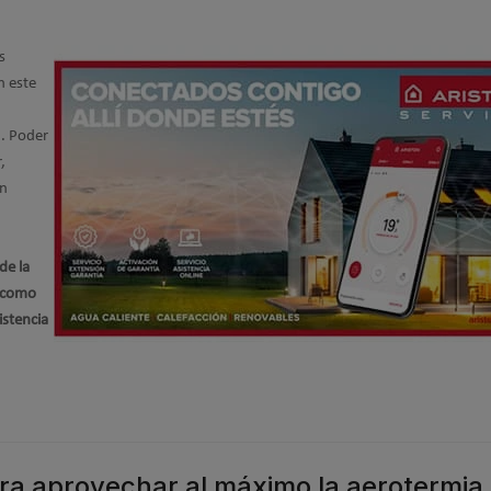
s
n este
. Poder
,
in
de la
s como
istencia
a aprovechar al máximo la aerotermia