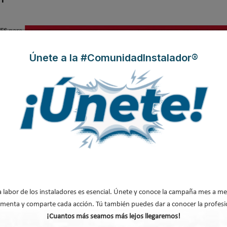
TES
para
 de
que
Únete a la #ComunidadInstalador®
a labor de los instaladores es esencial. Únete y conoce la campaña mes a me
menta y comparte cada acción. Tú también puedes dar a conocer la profesi
álogo de aerotermia de Ariston
¡Cuantos más seamos más lejos llegaremos!