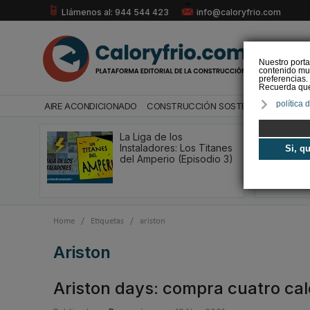
Llámenos al: 944 544 423
info@caloryfrio.com
Nuestro porta
contenido mul
preferencias.
Recuerda que 
política 
AIRE ACONDICIONADO
CONSTRUCCIÓN SOSTENIBLE
ENERGÍ
La Liga de los
Instaladores: Los Titanes
Si, q
del Amperio (Episodio 3)
Home
/
Etiquetas
/
ariston
ariston
Ariston days: compra cuatro cal