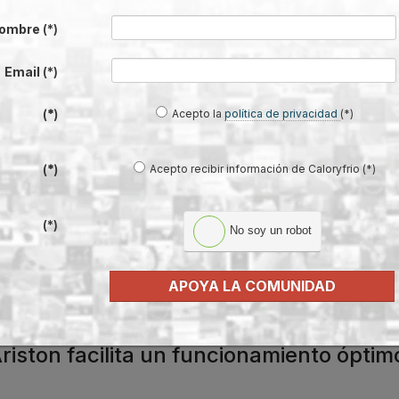
ombre
(*)
es
. Ya
Email
(*)
ck
.
Acepto la
política de privacidad
(*)
(*)
P en
Acepto recibir información de Caloryfrio (*)
(*)
ión de
 Nuos-
(*)
No soy un robot
APOYA LA COMUNIDAD
Ariston facilita un funcionamiento óptim