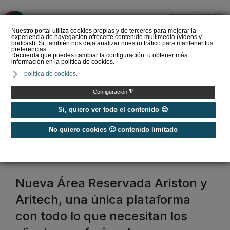
PRESUPUESTOS
❌
Nuestro portal utiliza cookies propias y de terceros para mejorar la
experiencia de navegación ofrecerte contenido multimedia (vídeos y
podcast). Si, también nos deja analizar nuestro tráfico para mantener tus
preferencias.
Recuerda que puedes cambiar la configuración u obtener más
información en la política de cookies.
La Liga de los
política de cookies.
Instaladores: Los Titanes
del Amperio (Episodio 3)
◮
Configuración
Si, quiero ver todo el contenido 😊
No quiero cookies 🙁 contenido limitado
Home
/
Etiquetas
/
ariston
ariston
Nueva Área Reservada Ariston y
Aritech, una única plataforma
con todo lo que necesitan los