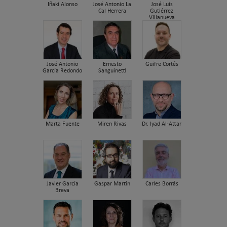
Iñaki Alonso
José Antonio La
José Luis
Cal Herrera
Gutiérrez
Villanueva
José Antonio
Ernesto
Guifre Cortés
García Redondo
Sanguinetti
Marta Fuente
Miren Rivas
Dr. Iyad Al-Attar
Javier García
Gaspar Martín
Carles Borrás
Breva