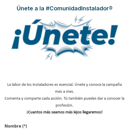
Únete a la #ComunidadInstalador®
Ariston,
lanza esta promoción especial para instaladores en su
red de distribución, que ofrece la posibilidad de ganar 1
termo
Ariston o Fleck
con la compra de 10 termos eléctricos en el
mismo punto de venta.
Leer más ...
La labor de los instaladores es esencial. Únete y conoce la campaña
mes a mes.
Comenta y comparte cada acción. Tú también puedes dar a conocer la
profesión.
Ariston pone en marcha cursos
¡Cuantos más seamos más lejos llegaremos!
WEBINARS gratuitos para
instaladores, arquitectos y
Nombre
(*)