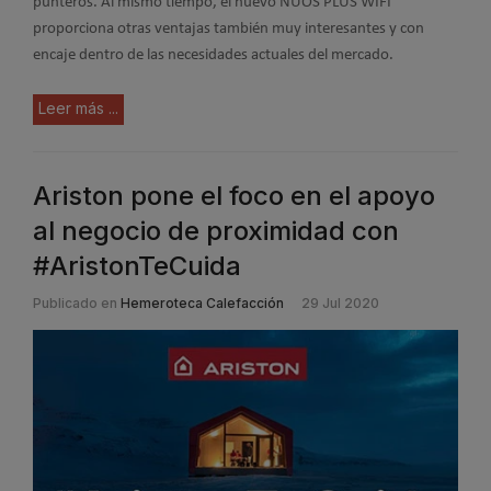
punteros. Al mismo tiempo, el nuevo NUOS PLUS WIFI
proporciona otras ventajas también muy interesantes y con
encaje dentro de las necesidades actuales del mercado.
Leer más ...
Ariston pone el foco en el apoyo
al negocio de proximidad con
#AristonTeCuida
Publicado en
Hemeroteca Calefacción
29 Jul 2020