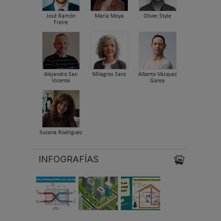
José Ramón
María Moya
Oliver Style
Freire
Alejandro San
Milagros Sanz
Alberto Vázquez
Vicente
Garea
Susana Rodriguez
INFOGRAFÍAS