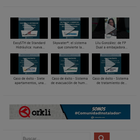
EasySTH de Standard
Skywater®: el sistema
Lilu González: de FP
Hidráulica: nueva
que convierte la
Dual a embajadora
generación en sistemas
cubierta en una
#ComunidadInstalador®
de expansión para
infraestructura activa de
| Mecatrónica Industrial
tuberías PEX
gestión del agua...
Caso de éxito - Siete
Caso de éxito - Sistema
Caso de éxito - Sistema
apartamentos, una
de evacuación de humos
de tratamiento de
decisión: instalación de
de grupos electrógenos
aguas residuales en un
ACS confortable, flexible
en una fábrica de vidrios
hotel de Málaga
y pens...
e...
B