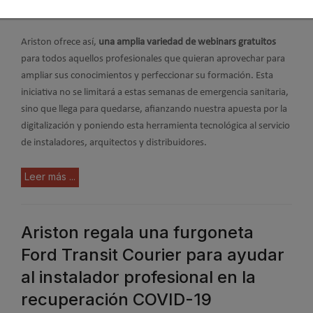
generada por el Covid-19.
Ariston ofrece así,
una amplia variedad de webinars gratuitos
para todos aquellos profesionales que quieran aprovechar para
ampliar sus conocimientos y perfeccionar su formación. Esta
iniciativa no se limitará a estas semanas de emergencia sanitaria,
sino que llega para quedarse, afianzando nuestra apuesta por la
digitalización y poniendo esta herramienta tecnológica al servicio
de instaladores, arquitectos y distribuidores.
Leer más ...
Ariston regala una furgoneta
Ford Transit Courier para ayudar
al instalador profesional en la
recuperación COVID-19