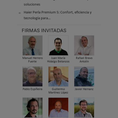
soluciones
Haier Perla Premium S: Confort, eficiencia y
tecnología para…
FIRMAS INVITADAS
Manuel Herrero
Juan María
Rafael Bravo
Fuerte
Hidalgo Betanzos
Antolín
Pablo Espiñeira
Guillermo
Javier Hernanz
Martínez López