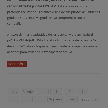
distribuidores e instaladores
y esta vez lo hace
eliminando la
caducidad de los puntos MYTEAM
. Esta nueva iniciativa
pretende facilitar a sus clientes el uso de sus puntos acumulados
gracias a sus ventas y agradecer su compromiso con la
compañía.
Ariston elimina la caducidad de los puntos MyTeam
hasta el
próximo 31 de julio.
Esta iniciativa forma parte de la campaña
#AristonTeCuida en la que semanalmente la compañía anuncia
acciones para ayudar a la #recuperacioncovid.
Leer más ...
Inicio
Anterior
…
3
4
5
6
7
…
Siguiente
Final
Página 5 de 14