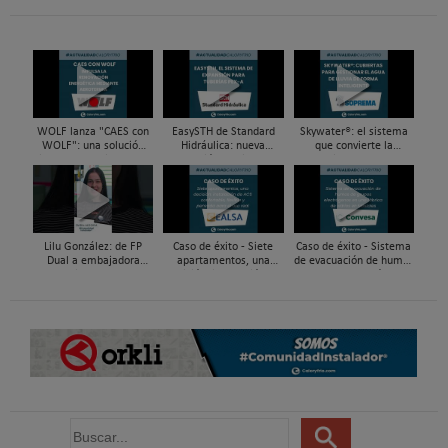
WOLF lanza "CAES con
EasySTH de Standard
Skywater®: el sistema
WOLF": una solución
Hidráulica: nueva
que convierte la
integral para impulsar
generación en sistemas
cubierta en una
la renovación energética
de expansión para
infraestructura activa de
mediante...
tuberías PEX
gestión del agua...
Lilu González: de FP
Caso de éxito - Siete
Caso de éxito - Sistema
Dual a embajadora
apartamentos, una
de evacuación de humos
#ComunidadInstalador®
decisión: instalación de
de grupos electrógenos
| Mecatrónica Industrial
ACS confortable, flexible
en una fábrica de vidrios
y pens...
e...
B
u