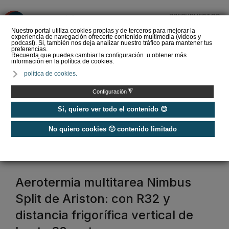
PRESUPUESTOS
❌
Nuestro portal utiliza cookies propias y de terceros para mejorar la
experiencia de navegación ofrecerte contenido multimedia (vídeos y
podcast). Si, también nos deja analizar nuestro tráfico para mantener tus
preferencias.
Recuerda que puedes cambiar la configuración u obtener más
información en la política de cookies.
La Liga de los
política de cookies.
Instaladores: Los Titanes
del Amperio (Episodio 3)
◮
Configuración
Si, quiero ver todo el contenido 😊
No quiero cookies 🙁 contenido limitado
Home
/
Etiquetas
/
ariston
ariston
Aerotermia multitarea Nimbus
Split de Ariston: con R32 y
distancia frigorífica vertical de