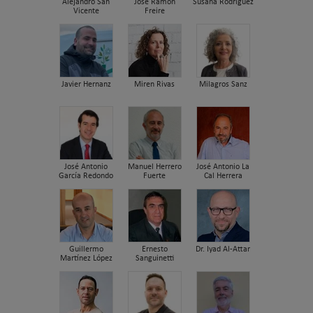
Alejandro San
José Ramón
Susana Rodriguez
Vicente
Freire
Javier Hernanz
Miren Rivas
Milagros Sanz
José Antonio
Manuel Herrero
José Antonio La
García Redondo
Fuerte
Cal Herrera
Guillermo
Ernesto
Dr. Iyad Al-Attar
Martínez López
Sanguinetti