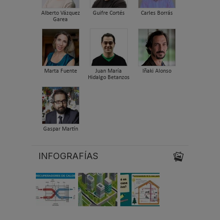
Alberto Vázquez
Guifre Cortés
Carles Borrás
Garea
Marta Fuente
Juan María
Iñaki Alonso
Hidalgo Betanzos
Gaspar Martín
INFOGRAFÍAS