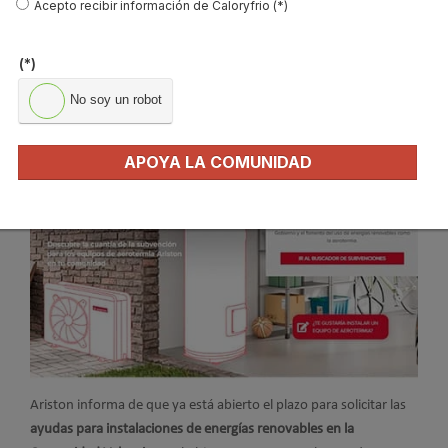
Acepto recibir información de Caloryfrio (*)
Ariston te asesora para solicitar
subvenciones a las renovables
(*)
en la Comunidad Valenciana
No soy un robot
Publicado en
Actualidad
11 Ene 2022
APOYA LA COMUNIDAD
Ariston informa de que ya está abierto el plazo para solicitar las
ayudas para instalaciones de energías renovables en la