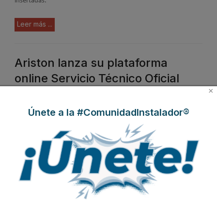
insertadas.
Leer más ...
Ariston lanza su plataforma
online Servicio Técnico Oficial
×
Publicado en
Actualidad
14 Mar 2022
Únete a la #ComunidadInstalador®