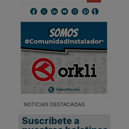
s
c
a
r
.
.
.
NOTICIAS DESTACADAS
Suscríbete a