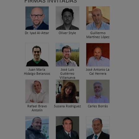
FIRMAS INVITADAS
Dr. Iyad Al-Attar
Oliver Style
Guillermo
Martínez López
Juan María
José Luis
José Antonio La
Hidalgo Betanzos
Gutiérrez
Cal Herrera
Villanueva
Rafael Bravo
Susana Rodriguez
Carles Borrás
Antolín