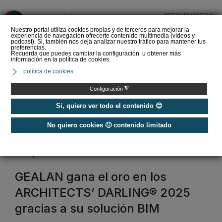
PRESUPUESTOS
❌
Nuestro portal utiliza cookies propias y de terceros para mejorar la
experiencia de navegación ofrecerte contenido multimedia (vídeos y
podcast). Si, también nos deja analizar nuestro tráfico para mantener tus
preferencias.
Recuerda que puedes cambiar la configuración u obtener más
información en la política de cookies.
¿Cómo detectar el gas
política de cookies.
radón? Medición y
soluciones
◮
Configuración
Si, quiero ver todo el contenido 😊
No quiero cookies 🙁 contenido limitado
Home
arquitectura sostenible
GEALAN gana el oro en los
ARCHITECTS’ DARLING® 2025
gracias a su solución BIM