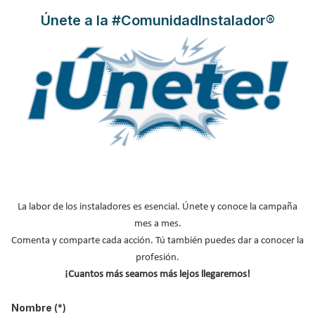
Deceuninck celebra la
Únete a la #ComunidadInstalador®
arquitectura como motor de
bienestar y sostenibilidad en el
Día Mundial de la Arquitectura
Publicado en
Construcción Sostenible
25 Sep 2025
La labor de los instaladores es esencial. Únete y conoce la campaña
mes a mes.
Comenta y comparte cada acción. Tú también puedes dar a conocer la
profesión.
¡Cuantos más seamos más lejos llegaremos!
Nombre
(*)
En el marco del
Día Mundial de la Arquitectura
, que se celebra