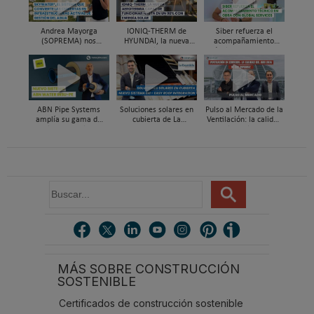
Andrea Mayorga
IONIQ-THERM de
Siber refuerza el
(SOPREMA) nos
HYUNDAI, la nueva
acompañamiento
presenta Skywater®, la
aerotermia capaz de
técnico en obra y el
cubierta azul-verde
funcionar hasta en un
soporte al instalador
98% con energía solar
con Global Services
ABN Pipe Systems
Soluciones solares en
Pulso al Mercado de la
amplía su gama de
cubierta de La
Ventilación: la calidad
soluciones preaisladas
Escandella - Nuevo
del aire deja de ser
con el nuevo sistema
Sistema ERI, Easy Roof
invisible
ABN WATER INSU-PE
Integration
B
u
s
c
a
r
MÁS SOBRE CONSTRUCCIÓN
.
SOSTENIBLE
.
.
Certificados de construcción sostenible