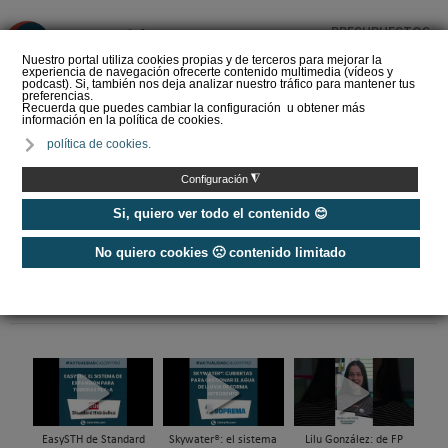
PRESUPUESTOS
❌
Nuestro portal utiliza cookies propias y de terceros para mejorar la
experiencia de navegación ofrecerte contenido multimedia (vídeos y
podcast). Si, también nos deja analizar nuestro tráfico para mantener tus
preferencias.
Recuerda que puedes cambiar la configuración u obtener más
información en la política de cookies.
La Liga de los
política de cookies.
Instaladores: Los Titanes
del Amperio (Episodio 3)
◮
Configuración
Si, quiero ver todo el contenido 😊
No quiero cookies 🙁 contenido limitado
Home
/
Etiquetas
/
ayudas a la energia
EasySTH de Standard
Skywater®: el sistema
Lilu González: de FP