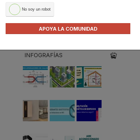
Carles Borrás
Oliver Style
José Ramón
Freire
No soy un robot
APOYA LA COMUNIDAD
Pablo Espiñeira
INFOGRAFÍAS