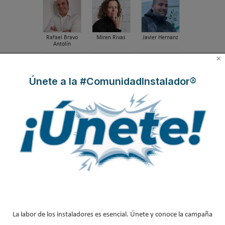
Rafael Bravo
Miren Rivas
Javier Hernanz
Antolín
×
Únete a la #ComunidadInstalador®
Alejandro San
Dr. Iyad Al-Attar
Gaspar Martín
Vicente
Milagros Sanz
José Antonio La
Guifre Cortés
Cal Herrera
La labor de los instaladores es esencial. Únete y conoce la campaña
Ernesto
Juan María
Manuel Herrero
Sanguinetti
Hidalgo Betanzos
Fuerte