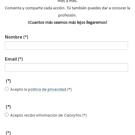
mes a mes.
Comenta y comparte cada acción. Tú también puedes dar a conocer la
profesión.
¡Cuantos más seamos más lejos llegaremos!
Alberto Vázquez
José Antonio
José Luis
Garea
García Redondo
Gutiérrez
Nombre
(*)
Villanueva
Email
(*)
María Moya
Iñaki Alonso
Susana Rodriguez
(*)
Acepto la
política de privacidad
(*)
Marta Fuente
Javier García
Guillermo
Breva
Martínez López
(*)
Acepto recibir información de Caloryfrio (*)
(*)