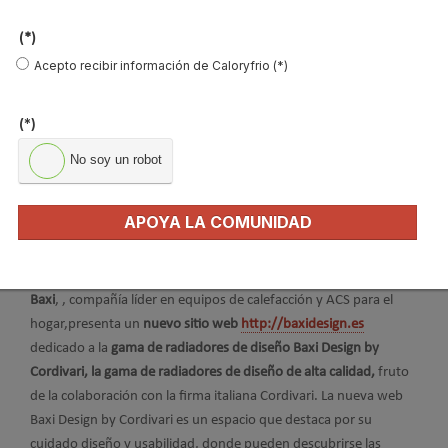
Publicado en
Hemeroteca Calefacción
10 Mar 2015
(*)
Acepto recibir información de Caloryfrio (*)
(*)
No soy un robot
APOYA LA COMUNIDAD
Baxi
, , compañía líder en equipos de calefacción y ACS para el
hogar,presenta un
nuevo sitio web
http://baxidesign.es
dedicado a la
gama de radiadores de diseño Baxi Design by
Cordivari, la gama de radiadores de diseño de alta calidad,
fruto
de la colaboración con la firma italiana Cordivari. La nueva web
Baxi Design by Cordivari es un espacio que destaca por su
cuidado diseño y usabilidad, donde pueden descubrirse las