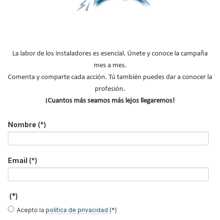
La labor de los instaladores es esencial. Únete y conoce la campaña
Baxi
, compañía líder en equipos de calefacción y ACS para el
mes a mes.
hogar y el sector terciario, es una de las empresas que ha
Comenta y comparte cada acción. Tú también puedes dar a conocer la
impulsado la celebración del “
II Congreso de Eficiencia Energética
profesión.
y Sostenibilidad en el Sector Turístico
”, celebrado en el Centro de
¡Cuantos más seamos más lejos llegaremos!
Convenciones Internacional de Barcelona (CCIB) entre los días 10
y 12 de marzo.
Nombre
(*)
Leer más ...
Email
(*)
Baxi presenta nueva web con la
gama de radiadores de diseño
(*)
Baxi Design by Cordivari
Acepto la
política de privacidad
(*)