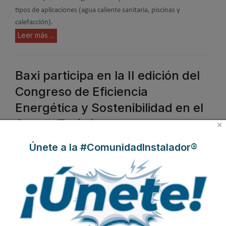
tipos de aplicaciones (agua caliente sanitaria, piscinas y
calefacción).
Leer más ...
Baxi participa en la II edición del
Congreso de Eficiencia
Energética y Sostenibilidad en el
Sector Turístico
×
Publicado en
Hemeroteca Ferias
24 Mar 2015
Únete a la #ComunidadInstalador®