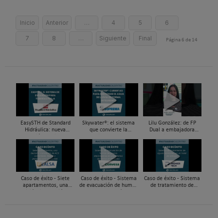
Inicio
Anterior
…
4
5
6
7
8
…
Siguiente
Final
Página 6 de 14
EasySTH de Standard
Skywater®: el sistema
Lilu González: de FP
Hidráulica: nueva
que convierte la
Dual a embajadora
generación en sistemas
cubierta en una
#ComunidadInstalador®
de expansión para
infraestructura activa de
| Mecatrónica Industrial
tuberías PEX
gestión del agua...
Caso de éxito - Siete
Caso de éxito - Sistema
Caso de éxito - Sistema
apartamentos, una
de evacuación de humos
de tratamiento de
decisión: instalación de
de grupos electrógenos
aguas residuales en un
ACS confortable, flexible
en una fábrica de vidrios
hotel de Málaga
y pens...
e...