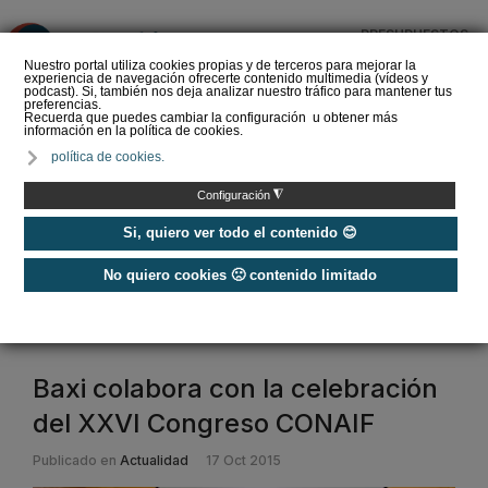
PRESUPUESTOS
❌
Nuestro portal utiliza cookies propias y de terceros para mejorar la
experiencia de navegación ofrecerte contenido multimedia (vídeos y
podcast). Si, también nos deja analizar nuestro tráfico para mantener tus
preferencias.
Recuerda que puedes cambiar la configuración u obtener más
información en la política de cookies.
La Liga de los
política de cookies.
Instaladores: Los Titanes
del Amperio (Episodio 3)
◮
Configuración
Si, quiero ver todo el contenido 😊
No quiero cookies 🙁 contenido limitado
Home
/
Etiquetas
/
baxi
baxi
Baxi colabora con la celebración
del XXVI Congreso CONAIF
Publicado en
Actualidad
17 Oct 2015