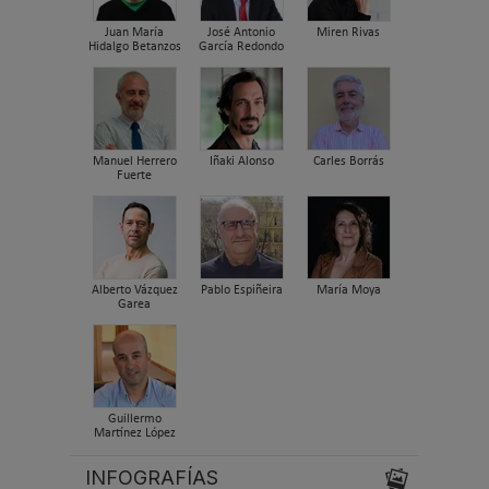
Juan María
José Antonio
Miren Rivas
Hidalgo Betanzos
García Redondo
Manuel Herrero
Iñaki Alonso
Carles Borrás
Fuerte
Alberto Vázquez
Pablo Espiñeira
María Moya
Garea
Guillermo
Martínez López
INFOGRAFÍAS