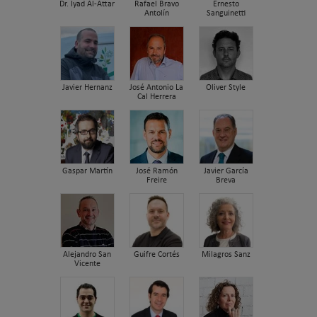
Dr. Iyad Al-Attar
Rafael Bravo
Ernesto
Antolín
Sanguinetti
Javier Hernanz
José Antonio La
Oliver Style
Cal Herrera
Gaspar Martín
José Ramón
Javier García
Freire
Breva
Alejandro San
Guifre Cortés
Milagros Sanz
Vicente