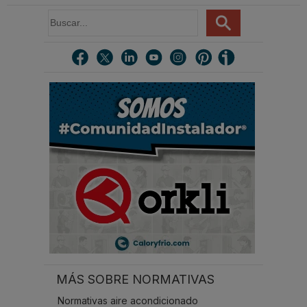
B
u
s
c
a
r
.
.
.
MÁS SOBRE NORMATIVAS
Normativas aire acondicionado