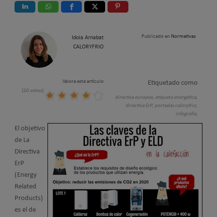
Publicado en
Normativas
Idoia Arnabat
CALORYFRIO
Valora este artículo
Etiquetado como
(20 votos)
directiva europea,
etiqueta energética,
directiva ErP,
portadas caloryfrio,
infografia,
El objetivo
de La
Directiva
ErP
(Energy
Related
Products)
es el de