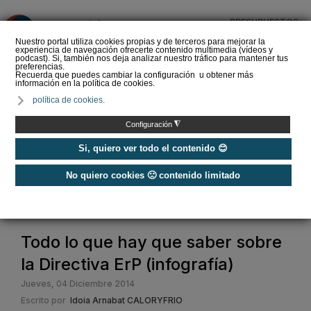
PRESUPUESTOS
❌
Nuestro portal utiliza cookies propias y de terceros para mejorar la
experiencia de navegación ofrecerte contenido multimedia (vídeos y
podcast). Si, también nos deja analizar nuestro tráfico para mantener tus
preferencias.
Recuerda que puedes cambiar la configuración u obtener más
información en la política de cookies.
La Liga de los
política de cookies.
Instaladores: Los Titanes
del Amperio (Episodio 3)
◮
Configuración
Si, quiero ver todo el contenido 😊
No quiero cookies 🙁 contenido limitado
Home
/
Noticias
/
Normativas
/
Todo lo que hay que saber sobre la Directiva ErP (infografía)
Todo lo que hay que saber sobre
la Directiva ErP (infografía)
Jueves, 04 Diciembre 2014
Escrito por
Idoia Arnabat CALORYFRIO