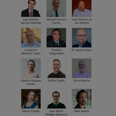
José Antonio
Manuel Herrero
José Antonio La
García Redondo
Fuerte
Cal Herrera
Guillermo
Ernesto
Dr. Iyad Al-Attar
Martínez López
Sanguinetti
Alberto Vázquez
Guifre Cortés
Carles Borrás
Garea
Marta Fuente
Juan María
Iñaki Alonso
Hidalgo Betanzos