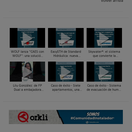
volver arriba
WOLF lanza "CAES con
EasySTH de Standard
Skywater®: el sistema
WOLF": una solución
Hidráulica: nueva
que convierte la
integral para impulsar
generación en sistemas
cubierta en una
la renovación energética
de expansión para
infraestructura activa de
mediante...
tuberías PEX
gestión del agua...
Lilu González: de FP
Caso de éxito - Siete
Caso de éxito - Sistema
Dual a embajadora
apartamentos, una
de evacuación de humos
#ComunidadInstalador®
decisión: instalación de
de grupos electrógenos
| Mecatrónica Industrial
ACS confortable, flexible
en una fábrica de vidrios
y pens...
e...