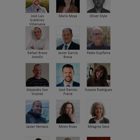
José Luis
María Moya
Oliver Style
Gutiérrez
Villanueva
Rafael Bravo
Javier García
Pablo Espiñeira
Antolín
Breva
Alejandro San
José Ramón
Susana Rodriguez
Vicente
Freire
Javier Hernanz
Miren Rivas
Milagros Sanz