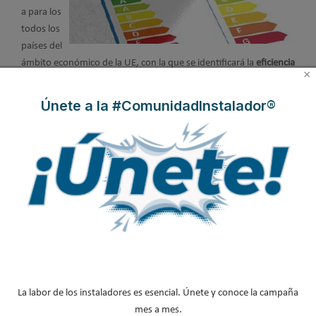
a para los
todos los
países del
ámbito económico de la UE, con la que se identificará la
eficiencia
×
energética de los productos comercializados
.
Dicha etiqueta
deberá estar un lugar visible de los productos, exposiciones así
Únete a la #ComunidadInstalador®
como en los catálogos, tarifas, documentación publicitaría de los
productos,…
Con respecto a la actual etiqueta energética, las principales
novedades que introduce la Directiva ErP son:
Aplica a todos los productos anteriormente mencionados la
ErP y no sólo a algunos electrodomésticos como hasta la
fecha.
La labor de los instaladores es esencial. Únete y conoce la campaña
Existen distintos tipos de etiqueta en función del tipo de
mes a mes.