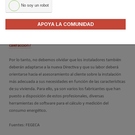
que todos los dispositivos que incluya el sistema propuesto
No soy un robot
deben estar provistos de una segunda etiqueta, además de la
propia del producto, donde se debe indicar su rendimiento.
La
APOYA LA COMUNIDAD
elaboración de esta etiqueta energética de sistema combinado
depende del instalador. Si quieres saber más lee el
artículo
¿Cómo se calcula la etiqueta energética combinada de
calefacción?
Por lo tanto, no debemos olvidar que los instaladores también
deberán adaptarse a la nueva Directiva y que su labor deberá
orientarse hacia el asesoramiento al cliente sobre la instalación
más adecuada a sus necesidades en función de las características
de su vivienda. Para ello, ya son varios los fabricantes que han
puesto a disposición de estos profesionales,
diversas
herramientas de software para el cálculo y medición del
consumo energético.
Fuentes: FEGECA