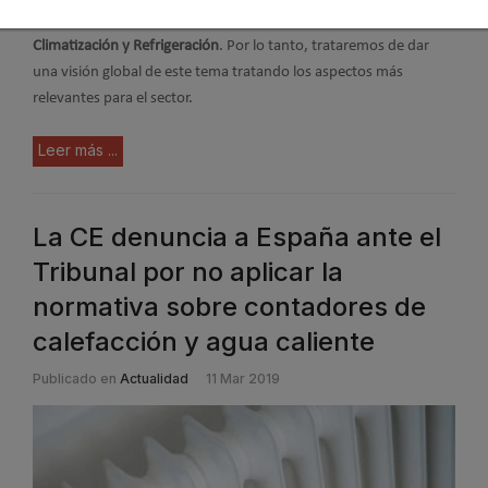
la
Normativa Medioambiental y su influencia en el sector de la
Climatización y Refrigeración
. Por lo tanto, trataremos de dar
una visión global de este tema tratando los aspectos más
relevantes para el sector.
Leer más ...
La CE denuncia a España ante el
Tribunal por no aplicar la
normativa sobre contadores de
calefacción y agua caliente
Publicado en
Actualidad
11 Mar 2019