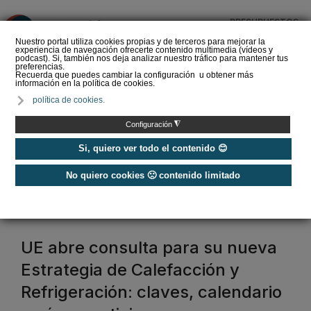
PRESUPUESTOS
❌
Nuestro portal utiliza cookies propias y de terceros para mejorar la
experiencia de navegación ofrecerte contenido multimedia (vídeos y
podcast). Si, también nos deja analizar nuestro tráfico para mantener tus
preferencias.
Recuerda que puedes cambiar la configuración u obtener más
información en la política de cookies.
Criterios de selección de
política de cookies.
depósitos de ACS
◮
Configuración
Si, quiero ver todo el contenido 😊
No quiero cookies 🙁 contenido limitado
Home
/
Normativas calefacción
normativa calefacción
UE abre consulta para su nueva
Estrategia de Calefacción y
Refrigeración: claves, calendario