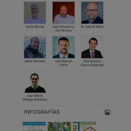
Carles Borrás
José Antonio La
Dr. Iyad Al-Attar
Cal Herrera
Javier Hernanz
José Ramón
José Antonio
Freire
García Redondo
Juan María
Hidalgo Betanzos
INFOGRAFÍAS