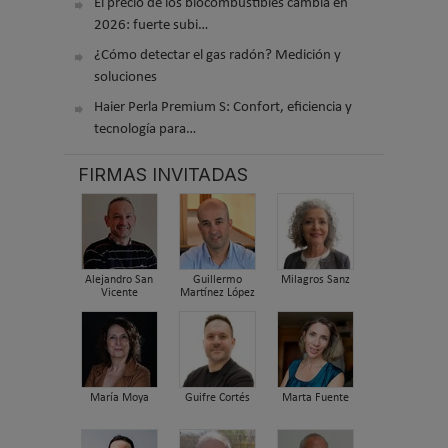
El precio de los biocombustibles cambia en
2026: fuerte subi…
¿Cómo detectar el gas radón? Medición y
soluciones
Haier Perla Premium S: Confort, eficiencia y
tecnología para…
FIRMAS INVITADAS
Alejandro San
Guillermo
Milagros Sanz
Vicente
Martínez López
María Moya
Guifre Cortés
Marta Fuente