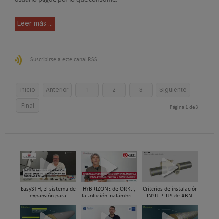
usuario pague por lo que consume.
Leer más ...
Suscribirse a este canal RSS
Inicio
Anterior
1
2
3
Siguiente
Final
Página 1 de 3
EasySTH, el sistema de
HYBRIZONE de ORKLI,
Criterios de instalación
expansión para
la solución inalámbrica
INSU PLUS de ABN,
tuberías PEX-a | Jordi
para rehabilitación y
Guía paso a paso
Mestres, Standard
zonificación del clima
Hidráulica
en vivienda