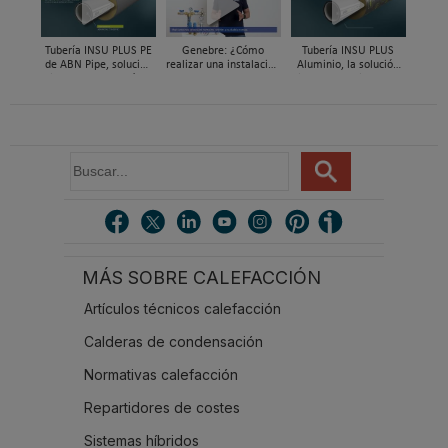
Tubería INSU PLUS PE
Genebre: ¿Cómo
Tubería INSU PLUS
de ABN Pipe, solución
realizar una instalación
Aluminio, la solución
integral en tuberías
con reductoras a
integral en sistemas
preaisladas
presión?
preaislados de ABN
Pipe Systems
B
u
s
c
a
r
MÁS SOBRE CALEFACCIÓN
.
.
Artículos técnicos calefacción
.
Calderas de condensación
Normativas calefacción
Repartidores de costes
Sistemas híbridos