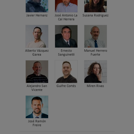
Javier Hernanz
José Antonio La
Susana Rodriguez
Cal Herrera
Alberto Vázquez
Ernesto
Manuel Herrero
Garea
Sanguinetti
Fuerte
Alejandro San
Guifre Cortés
Miren Rivas
Vicente
José Ramón
Freire