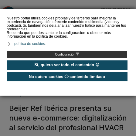
PRESUPUESTOS
❌
Nuestro portal utiliza cookies propias y de terceros para mejorar la
experiencia de navegación ofrecerte contenido multimedia (vídeos y
podcast). Si, también nos deja analizar nuestro tráfico para mantener tus
preferencias.
Recuerda que puedes cambiar la configuración u obtener más
información en la política de cookies.
La Liga de los
política de cookies.
Instaladores: Los Titanes
del Amperio (Episodio 3)
◮
Configuración
Si, quiero ver todo el contenido 😊
No quiero cookies 🙁 contenido limitado
Home
/
Etiquetas
/
beijer
beijer
Beijer Ref Ibérica presenta su
nueva e-commerce: digitalización
al servicio del profesional HVACR