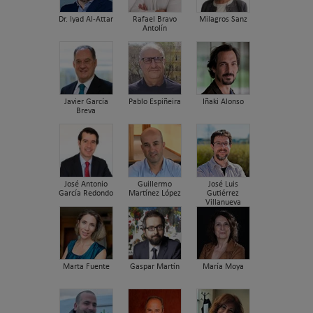
Dr. Iyad Al-Attar
Rafael Bravo
Milagros Sanz
Antolín
Javier García
Pablo Espiñeira
Iñaki Alonso
Breva
José Antonio
Guillermo
José Luis
García Redondo
Martínez López
Gutiérrez
Villanueva
Marta Fuente
Gaspar Martín
María Moya