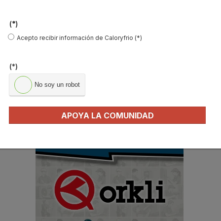
(*)
Acepto recibir información de Caloryfrio (*)
B
(*)
u
s
No soy un robot
c
a
r
APOYA LA COMUNIDAD
.
.
.