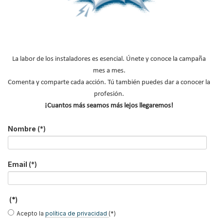
siguientes líneas su visión sobre la situación actual de este sector.
Leer más ...
La labor de los instaladores es esencial. Únete y conoce la campaña
mes a mes.
Comenta y comparte cada acción. Tú también puedes dar a conocer la
profesión.
¡Cuantos más seamos más lejos llegaremos!
Nombre
(*)
EasySTH de Standard
Skywater®: el sistema
Lilu González: de FP
Hidráulica: nueva
que convierte la
Dual a embajadora
generación en sistemas
cubierta en una
#ComunidadInstalador®
de expansión para
infraestructura activa de
| Mecatrónica Industrial
tuberías PEX
gestión del agua...
Email
(*)
Caso de éxito - Siete
Caso de éxito - Sistema
Caso de éxito - Sistema
apartamentos, una
de evacuación de humos
de tratamiento de
(*)
decisión: instalación de
de grupos electrógenos
aguas residuales en un
ACS confortable, flexible
en una fábrica de vidrios
hotel de Málaga
Acepto la
política de privacidad
(*)
y pens...
e...