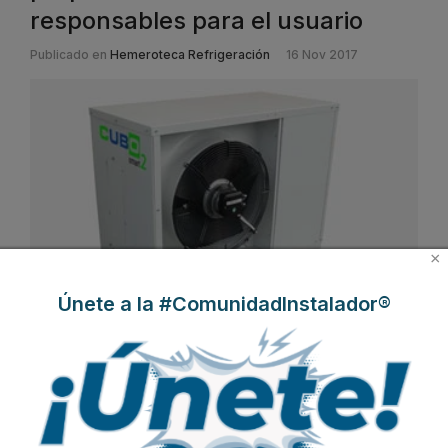
responsables para el usuario
Publicado en
Hemeroteca Refrigeración
16 Nov 2017
×
Únete a la #ComunidadInstalador®
Se ha escrito y hablado mucho sobre alternativas, refrigerantes y
tecnologías que harán de los próximos sistemas de refrigeración
y climatización los más eficientes y menos contaminantes de
todos los tiempos.
Beijer REF
, grupo europeo de distribución y
fabricación de productos de refrigeración, repasa en las