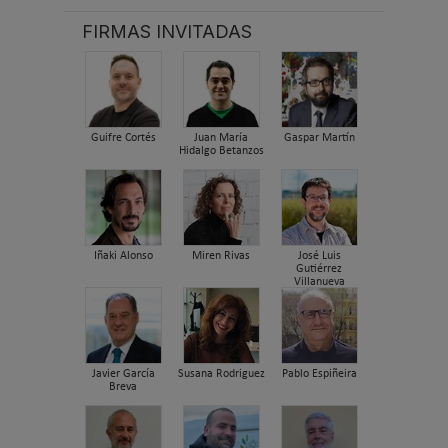
FIRMAS INVITADAS
Guifre Cortés
Juan María
Gaspar Martín
Hidalgo Betanzos
Iñaki Alonso
Miren Rivas
José Luis
Gutiérrez
Villanueva
Javier García
Susana Rodriguez
Pablo Espiñeira
Breva