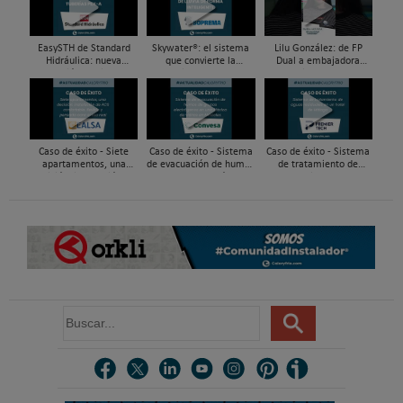
EasySTH de Standard
Skywater®: el sistema
Lilu González: de FP
Hidráulica: nueva
que convierte la
Dual a embajadora
generación en sistemas
cubierta en una
#ComunidadInstalador®
de expansión para
infraestructura activa de
| Mecatrónica Industrial
tuberías PEX
gestión del agua...
Caso de éxito - Siete
Caso de éxito - Sistema
Caso de éxito - Sistema
apartamentos, una
de evacuación de humos
de tratamiento de
decisión: instalación de
de grupos electrógenos
aguas residuales en un
ACS confortable, flexible
en una fábrica de vidrios
hotel de Málaga
y pens...
e...
B
u
s
c
a
r