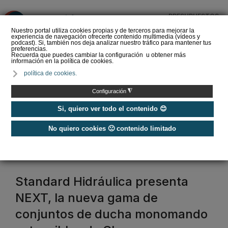
PRESUPUESTOS
❌
Nuestro portal utiliza cookies propias y de terceros para mejorar la
experiencia de navegación ofrecerte contenido multimedia (vídeos y
podcast). Si, también nos deja analizar nuestro tráfico para mantener tus
preferencias.
Recuerda que puedes cambiar la configuración u obtener más
información en la política de cookies.
La Liga de los
política de cookies.
Instaladores: Los Titanes
del Amperio (Episodio 3)
◮
Configuración
Si, quiero ver todo el contenido 😊
No quiero cookies 🙁 contenido limitado
Home
/
Etiquetas
/
clever
clever
Standard Hidráulica presenta
NEXT, la nueva gama de
conjuntos de ducha monomando