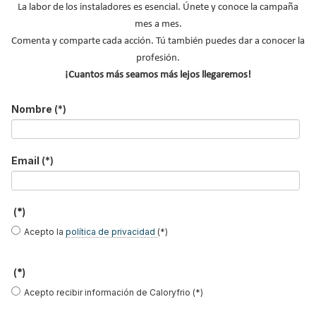
La labor de los instaladores es esencial. Únete y conoce la campaña
mes a mes.
Rocket
, la nueva serie de grifería de
Clever,
es una colección
Comenta y comparte cada acción. Tú también puedes dar a conocer la
completa para baño y cocina de estética contemporánea que se
profesión.
adapta fácilmente a cualquier estilo decorativo. Además, sus
¡Cuantos más seamos más lejos llegaremos!
atributos ecológicos y de sostenibilidad de alta eficiencia le han
valido la acreditación con la máxima clasificación energética, la
Nombre
(*)
UWLA (Unified Water Label)
.
Leer más ...
Email
(*)
La serie Rocket, de Clever,
(*)
presenta una de las colecciones
Acepto la
política de privacidad
(*)
de grifería más completas del
catálogo 2023
(*)
Acepto recibir información de Caloryfrio (*)
Publicado en
Grifería
09 Nov 2023