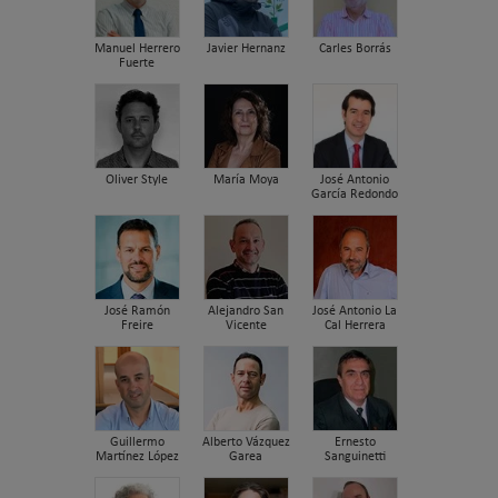
Manuel Herrero
Javier Hernanz
Carles Borrás
Fuerte
Oliver Style
María Moya
José Antonio
García Redondo
José Ramón
Alejandro San
José Antonio La
Freire
Vicente
Cal Herrera
Guillermo
Alberto Vázquez
Ernesto
Martínez López
Garea
Sanguinetti