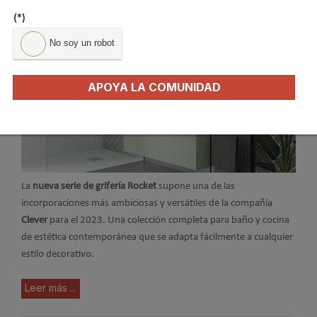
(*)
No soy un robot
APOYA LA COMUNIDAD
La
nueva serie de grifería Rocket
supone una de las
incorporaciones más ambiciosas y versátiles de la compañía
Clever
para el 2023. Una colección completa para baño y cocina
de estética contemporánea que se adapta fácilmente a cualquier
estilo decorativo.
Leer más ...