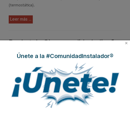
(termostática).
Leer más ...
Rocket de Clever: calidad, diseño
×
y eficiencia
Únete a la #ComunidadInstalador®
Publicado en
Grifería
06 May 2024