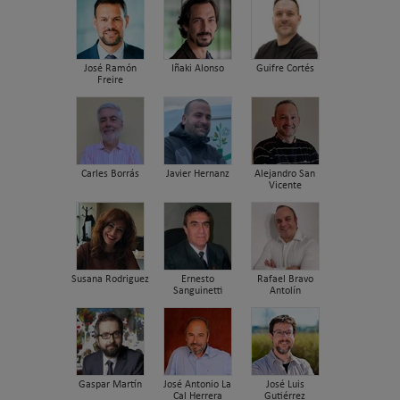
José Ramón
Iñaki Alonso
Guifre Cortés
Freire
Carles Borrás
Javier Hernanz
Alejandro San
Vicente
Susana Rodriguez
Ernesto
Rafael Bravo
Sanguinetti
Antolín
Gaspar Martín
José Antonio La
José Luis
Cal Herrera
Gutiérrez