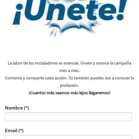
Clever se adelanta a su tiempo y lanza al mercado dos líneas de
grifos, Vogue Elegance y Vogue Xtreme, que sorprenden tanto
por su alto nivel de funcionalidades como por su diseño cuidado,
elegante y atemporal de suaves líneas.
Una de las propuestas
La labor de los instaladores es esencial. Únete y conoce la campaña
más sugerentes y llamativas que se pueden encontrar en el
mes a mes.
catálogo de novedades de 2021
y que se convertirán en un
Comenta y comparte cada acción. Tú también puedes dar a conocer la
exclusivo elemento decorativo que llamará la atención.
profesión.
¡Cuantos más seamos más lejos llegaremos!
Estos innovadores grifos no solo aúnan funcionalidad y diseño,
además tienen en cuenta el ahorro energético y de agua, así
Nombre
(*)
como la comodidad y ergonomía de uso
. Destaca también su alta
durabilidad y resistencia de los materiales con los que han sido
fabricados, lo que les proporciona una larga vida útil en perfectas
Email
(*)
condiciones.