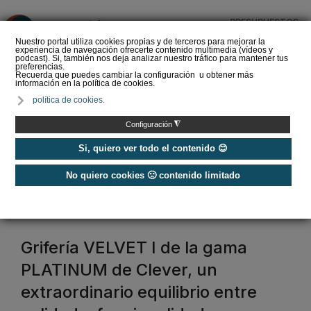
PRESUPUESTOS
❌
Nuestro portal utiliza cookies propias y de terceros para mejorar la
experiencia de navegación ofrecerte contenido multimedia (vídeos y
podcast). Si, también nos deja analizar nuestro tráfico para mantener tus
preferencias.
Recuerda que puedes cambiar la configuración u obtener más
información en la política de cookies.
La Liga de los
política de cookies.
Instaladores: Los Titanes
del Amperio (Episodio 3)
◮
Configuración
Si, quiero ver todo el contenido 😊
No quiero cookies 🙁 contenido limitado
Home
/
Etiquetas
/
clever
clever
Grifería VELVET I de la gama
PLATINUM de Clever, un
extraordinario equilibrio entre