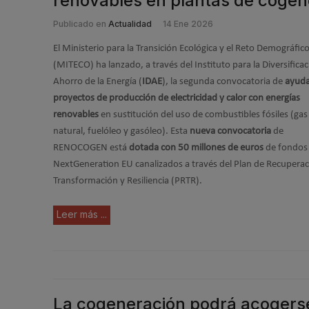
renovables en plantas de cogen
Publicado en
Actualidad
14 Ene 2026
El Ministerio para la Transición Ecológica y el Reto Demográfic
(MITECO) ha lanzado, a través del Instituto para la Diversificac
Ahorro de la Energía (
IDAE
), la segunda convocatoria de
ayuda
proyectos de producción de electricidad y calor con energías
renovables
en sustitución del uso de combustibles fósiles (gas
natural, fuelóleo y gasóleo). Esta
nueva convocatoria
de
RENOCOGEN está
dotada con 50 millones de euros
de fondos
NextGeneration EU canalizados a través del Plan de Recuperac
Transformación y Resiliencia (PRTR).
Leer más ...
La cogeneración podrá acogerse a