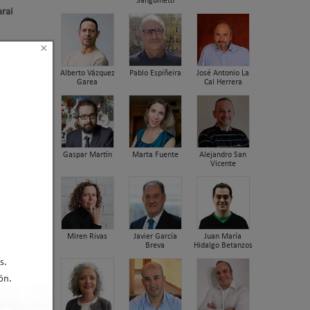
Sanguinetti
rai
×
Alberto Vázquez
Pablo Espiñeira
José Antonio La
Garea
Cal Herrera
Gaspar Martín
Marta Fuente
Alejandro San
Vicente
Miren Rivas
Javier García
Juan María
Breva
Hidalgo Betanzos
s.
ón.