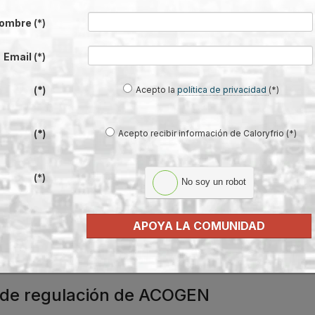
ombre
(*)
 en la nueva legislatura
Email
(*)
Acepto la
política de privacidad
(*)
(*)
 Cogen España
con las
Acepto recibir información de Caloryfrio (*)
tema central en esta
(*)
(*)
No soy un robot
APOYA LA COMUNIDAD
r de regulación de ACOGEN