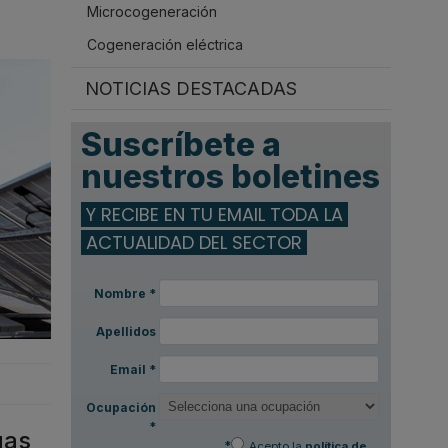
Microcogeneración
.
Cogeneración eléctrica
NOTICIAS DESTACADAS
Suscríbete a
nuestros boletines
Y RECIBE EN TU EMAIL TODA LA
ACTUALIDAD DEL SECTOR
Nombre
*
Apellidos
Email
*
Ocupación
*
gas
*
Acepto la
política de