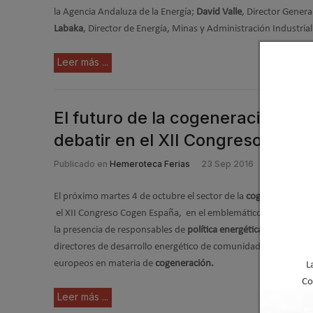
la Agencia Andaluza de la Energía;
David Valle
, Director Gener
Labaka
, Director de Energía, Minas y Administración Industria
Leer más ...
El futuro de la cogeneración y la
debatir en el XII Congreso Cog
Publicado en
Hemeroteca Ferias
23 Sep 2016
El próximo martes 4 de octubre el sector de la
cogeneración
ce
el XII Congreso Cogen España, en el emblemático hotel The W
la presencia de responsables de
política energética
de los princ
directores de desarrollo energético de comunidades autónomas
europeos en materia de
cogeneración.
L
Co
Leer más ...