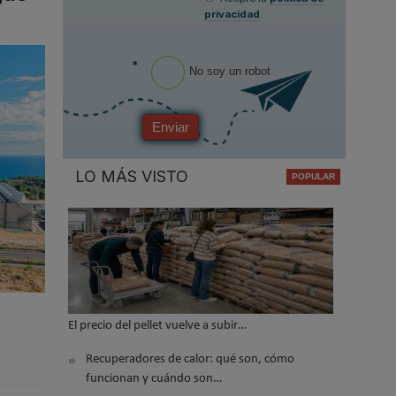
privacidad
.
*
No soy un robot
Enviar
LO MÁS VISTO
El precio del pellet vuelve a subir…
Recuperadores de calor: qué son, cómo
funcionan y cuándo son…