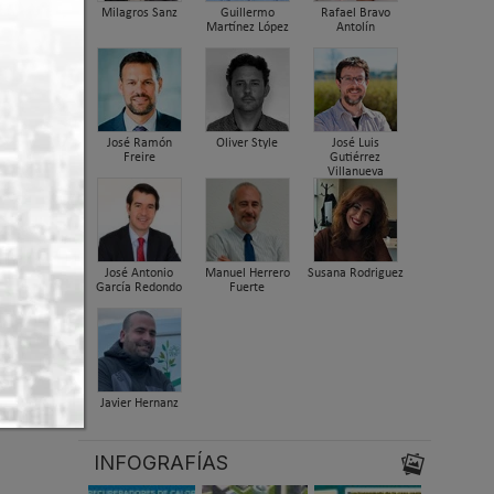
Milagros Sanz
Guillermo
Rafael Bravo
Martínez López
Antolín
José Ramón
Oliver Style
José Luis
Freire
Gutiérrez
Villanueva
José Antonio
Manuel Herrero
Susana Rodriguez
García Redondo
Fuerte
Javier Hernanz
INFOGRAFÍAS