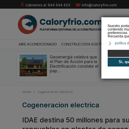
Llámenos al: 944 544 423
info@caloryfrio.com
Nuestro porta
contenido mul
preferencias.
Recuerda que 
política 
AIRE ACONDICIONADO
CONSTRUCCIÓN SOSTENIBLE
ENERGÍ
Geoenergía celebra que
el Plan de Acción para la
Si, q
Electrificación constate el
pap…
Home
/
Cogeneración eléctrica
cogeneracion electrica
IDAE destina 50 millones para sus