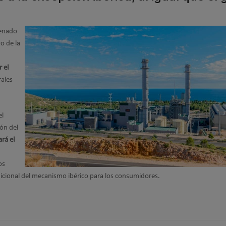
Senado
o de la
 el
rales
el
ión del
rá el
os
cional del mecanismo ibérico para los consumidores.