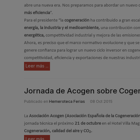
abre una nueva era. Nos preparamos para abordar un nuevo ci
más eficiencia
”.
Para el presidente “la
cogeneración
ha contribuido a gran escal
energía, la industria y el medioambiente,
una contribución con
energética,
competitividad industrial y mejora de las emisiones
Ahora, es preciso que el marco normativo evolucione y que s
genere confianza para lograr un nuevo ciclo inversor en cogen
competitividad, eficiencia y exportaciones de nuestras industri
Leer más ...
Jornada de Acogen sobre Cogene
Publicado en
Hemeroteca Ferias
08 Oct 2015
La
Asociación Acogen (Asociación Española de la Cogeneració
jornada técnica el próximo
21 de octubre
en el Hotel Villa Ma
Cogeneración, calidad del aire y CO
.
2
Leer más ...