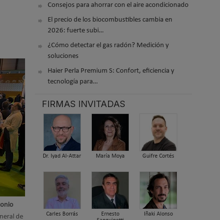
Consejos para ahorrar con el aire acondicionado
El precio de los biocombustibles cambia en
2026: fuerte subi…
¿Cómo detectar el gas radón? Medición y
soluciones
Haier Perla Premium S: Confort, eficiencia y
tecnología para…
FIRMAS INVITADAS
Dr. Iyad Al-Attar
María Moya
Guifre Cortés
tonio
Carles Borrás
Ernesto
Iñaki Alonso
eneral de