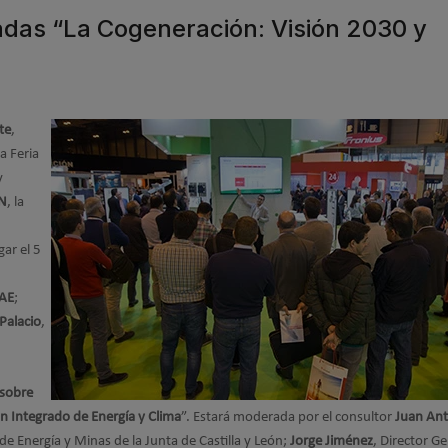
das “La Cogeneración: Visión 2030 y
te
,
la Feria
y
N
, la
gar el 5
AE
;
Palacio
,
 sobre
an Integrado de Energía y Clima
”. Estará moderada por el consultor
Juan An
 de Energía y Minas de la Junta de Castilla y León;
Jorge Jiménez
, Director G