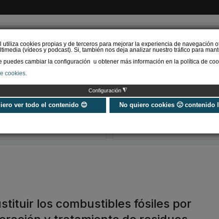
l utiliza cookies propias y de terceros para mejorar la experiencia de navegación o
timedia (vídeos y podcast). Si, también nos deja analizar nuestro tráfico para mant
puedes cambiar la configuración u obtener más información en la política de coo
de cookies.
AS RENOVABLES
CALEFACCIÓN
REFRIGERACIÓN
EFICIENCIA ENERGÉTI
◮
Configuración
Ayudas y subvenciones
URSA instala e
para aerotermia en 2026
fotovoltaica en
uiero ver todo el contenido 😊
No quiero cookies 🙁 contenido 
¿Cómo agilizar trámites?
fábricas de XP
mineral
tituir los combustibles fósiles por