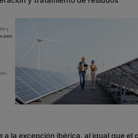
eración y tratamiento de residuos
o
ión y
s para
ión,
 la excepción ibérica, al igual que el 