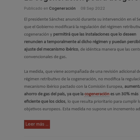
Publicado en
Cogeneración
08 Sep 2022
El presidente Sánchez anunció durante su intervención en el 
que el Gobierno modificará la regulación del régimen retributiv
cogeneración y
permitirá que las instalaciones que lo deseen
renuncien a temporalmente al dicho régimen y puedan percibir
ajuste del mecanismo ibérico
, de idéntica manera que las cent
convencionales de gas.
La medida, que viene acompañada de una revisión adicional d
régimen retributivo de la cogeneración, no modifica la regulac
mecanismo ibérico pactado con la Comisión Europea,
aumenta
ahorro de gas del país, ya que la
cogeneración
es un 30% más
eficiente que los ciclos
, lo que resulta prioritario para cumplir l
objetivos europeos. Esta medida no supone un incremento adi
Leer más ...