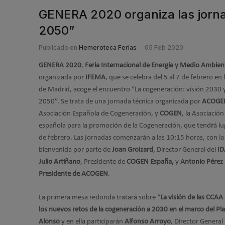
GENERA 2020 organiza las jorna
2050”
Publicado en
Hemeroteca Ferias
05 Feb 2020
GENERA 2020
,
Feria Internacional de Energía y Medio Ambien
organizada por
IFEMA
, que se celebra del 5 al 7 de febrero en 
de Madrid, acoge el encuentro “La cogeneración: visión 2030 
2050”. Se trata de una jornada técnica organizada por
ACOGE
Asociación Española de Cogeneración, y
COGEN
, la Asociación
española para la promoción de la Cogeneración, que tend
r
á lu
de febrero. Las jornadas comenzarán a las 10:15 horas, con la
bienvenida por parte de
Joan Groizard
, Director General del
ID
Julio Artiñano
, Presidente de
COGEN España,
y
Antonio Pérez 
Presidente de ACOGEN
.
La primera mesa redonda tratará sobre “
La visión de las CCAA
los nuevos retos de la cogeneración a 2030 en el marco del Pl
Alonso
y en ella participarán
Alfonso Arroyo
, Director General