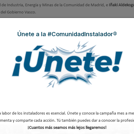
al de Industria, Energía y Minas de la Comunidad de Madrid, e
Iñaki Aldekoga
l del Gobierno Vasco.
Únete a la #ComunidadInstalador®
 política energética serán los temas a
en España
lebrará su encuentro anual,
estin Palace de Madrid, con
ipales partidos políticos,
 y líderes de opinión
a labor de los instaladores es esencial. Únete y conoce la campaña mes a me
menta y comparte cada acción. Tú también puedes dar a conocer la profesi
¡Cuantos más seamos más lejos llegaremos!