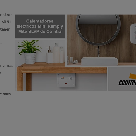
nistrar
s MINI
tener
e
orma más
n
e para