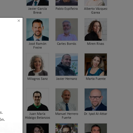
Javier García
Pablo Espiñeira
Alberto Vázquez
Breva
Garea
×
José Ramón
Carles Borrás
Miren Rivas
Freire
Milagros Sanz
Javier Hernanz
Marta Fuente
s.
Juan María
Manuel Herrero
Dr. Iyad Al-Attar
Hidalgo Betanzos
Fuerte
ón.