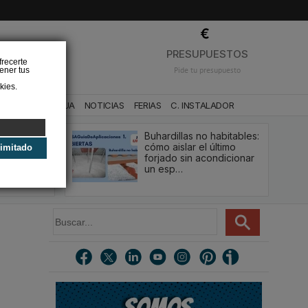
❌
PRESUPUESTOS
frecerte
ener tus
Pide tu presupuesto
kies.
CA
BAÑO Y AGUA
NOTICIAS
FERIAS
C. INSTALADOR
Buhardillas no habitables:
qué le va a
cómo aislar el último
limitado
u
forjado sin acondicionar
estión y…
un esp…
B
u
s
c
a
r
.
.