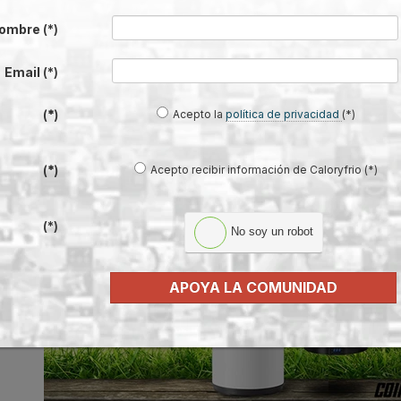
ombre
(*)
de OASIS de Cointra para agua calien
Email
(*)
Acepto la
política de privacidad
(*)
(*)
as de
Acepto recibir información de Caloryfrio (*)
(*)
ón de
, en
(*)
0 y 260
No soy un robot
APOYA LA COMUNIDAD
permite
s como
mayor