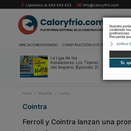
Llámenos al: 944 544 423
info@caloryfrio.com
Nuestro porta
contenido mul
preferencias.
Recuerda que 
política 
AIRE ACONDICIONADO
CONSTRUCCIÓN SOSTENIBLE
ENERGÍ
La Liga de los
Instaladores: Los Titanes
Si, q
del Amperio (Episodio 3)
Home
/
Etiquetas
/
cointra
cointra
Ferroli y Cointra lanzan una pr