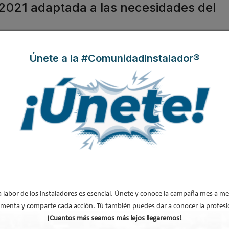
 2021 adaptada a las necesidades del
Únete a la #ComunidadInstalador®
ndo su
de 2021.
ma de
ado y
mativa
intra
 una
a labor de los instaladores es esencial. Únete y conoce la campaña mes a me
menta y comparte cada acción. Tú también puedes dar a conocer la profesi
¡Cuantos más seamos más lejos llegaremos!