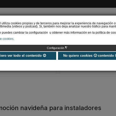
l utiliza cookies propias y de terceros para mejorar la experiencia de navegación o
timedia (vídeos y podcast). Si, también nos deja analizar nuestro tráfico para mant
puedes cambiar la configuración u obtener más información en la política de coo
de cookies.
AS RENOVABLES
CALEFACCIÓN
REFRIGERACIÓN
EFICIENCIA ENERGÉTI
◮
Configuración
Universo Aniversario - Un
Verifactu en
año, muchos momentos
climatización: 
uiero ver todo el contenido 😊
No quiero cookies 🙁 contenido 
exigir la ley a t
programa de g
omoción navideña para instaladores