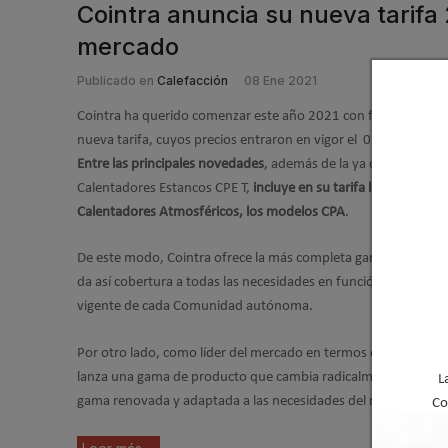
Cointra anuncia su nueva tarifa
mercado
Publicado en
Calefacción
08 Ene 2021
Cointra ha querido comenzar este año 2021 con fuerza lanza
nueva tarifa, cuyos precios entraron en vigor el 01 de enero 
Entre las principales novedades
, además de la ya conocida ga
Calentadores Estancos CPE T,
incluye en su tarifa la gama de
Calentadores Atmosféricos, los modelos CPA
.
De este modo, Cointra ofrece la más completa gama del merc
da así cobertura a todas las necesidades en función de la nor
vigente de cada Comunidad autónoma.
Por otro lado, como líder del mercado en termos eléctricos, Co
lanza una gama de producto que cambia radicalmente, siendo
L
gama renovada y adaptada a las necesidades del mercado.
Co