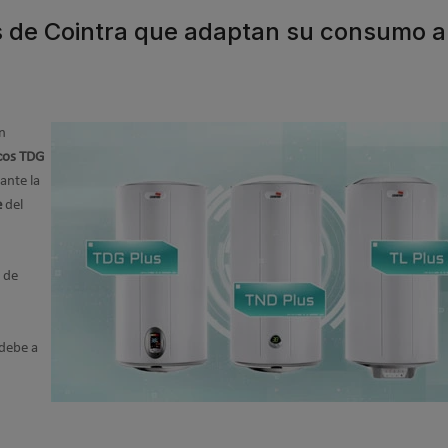
s de Cointra que adaptan su consumo a
n
cos TDG
ante la
e
del
s de
 debe a