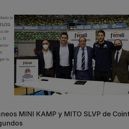
llado la
021/22
,
os de
. El
rector
el
gar la
táneos MINI KAMP y MITO SLVP de Coint
egundos