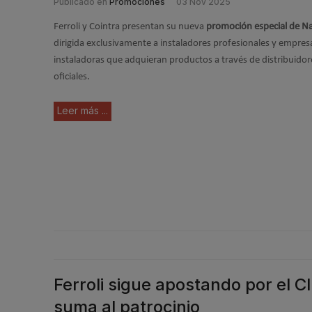
Publicado en
Promociones
03 Nov 2025
Ferroli y Cointra presentan su nueva
promoción especial de N
dirigida exclusivamente a instaladores profesionales y empres
instaladoras que adquieran productos a través de distribuidor
oficiales.
Leer más ...
Ferroli sigue apostando por el 
suma al patrocinio