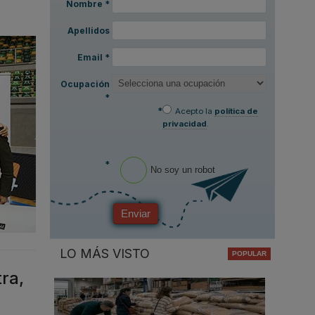
Nombre
*
Apellidos
Email
*
Ocupación
*
*
Acepto la
política de
privacidad
.
*
No soy un robot
Enviar
LO MÁS VISTO
ra,