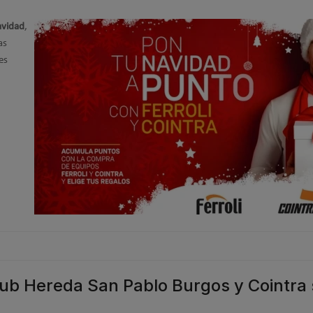
avidad
,
as
es
Club Hereda San Pablo Burgos y Cointra