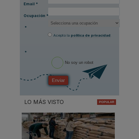
Email
*
Ocupación
*
*
Acepto la
política de privacidad
.
*
No soy un robot
Enviar
LO MÁS VISTO