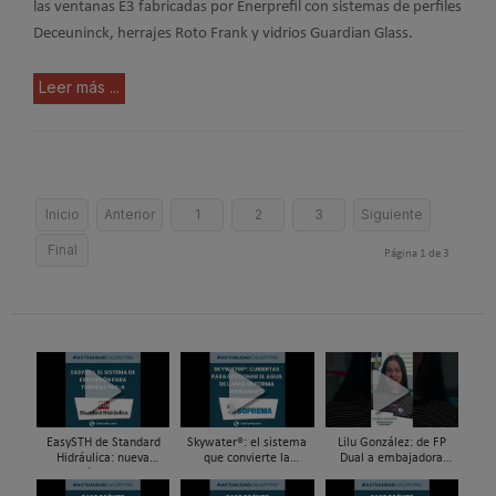
las ventanas E3 fabricadas por Enerprefil con sistemas de perfiles
Deceuninck, herrajes Roto Frank y vidrios Guardian Glass.
Leer más ...
Inicio
Anterior
1
2
3
Siguiente
Final
Página 1 de 3
EasySTH de Standard
Skywater®: el sistema
Lilu González: de FP
Hidráulica: nueva
que convierte la
Dual a embajadora
generación en sistemas
cubierta en una
#ComunidadInstalador®
de expansión para
infraestructura activa de
| Mecatrónica Industrial