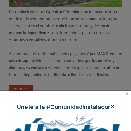
Deceuninck
presenta
OpenMAX Premium
, un innovador sistema
modular de ventana-puerta que funciona de manera única; su
secreto está en el nombre,
cada hoja se coloca y desliza de
manera independiente
, transformando espacios entre las
estancias o en salidas al jardín o terraza.
A diferencia del tradicional sistema plegable, OpenMAX Premium
pasa desapercibido en el interior, creando espacios amplios y
diáfanos, su exclusivo sistema permite que cada hoja se abra de
forma independiente, facilitando la limpieza y ventilación.
Leer más ...
×
Únete a la #ComunidadInstalador®
OpenMAX Premium y iSlide#neo
de Deceuninck, productos
destacados de la reunión anual