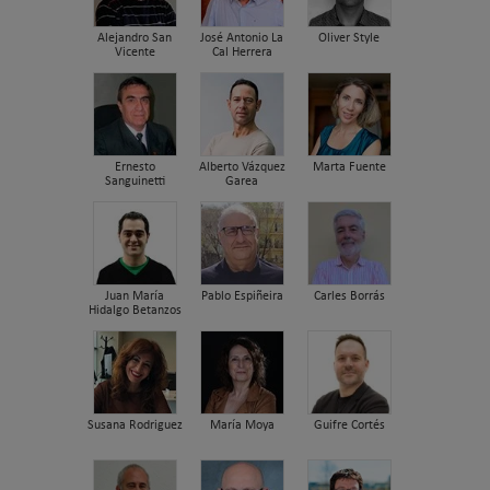
Alejandro San
José Antonio La
Oliver Style
Vicente
Cal Herrera
Ernesto
Alberto Vázquez
Marta Fuente
Sanguinetti
Garea
Juan María
Pablo Espiñeira
Carles Borrás
Hidalgo Betanzos
Susana Rodriguez
María Moya
Guifre Cortés