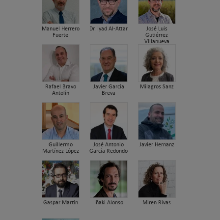
Manuel Herrero
Dr. Iyad Al-Attar
José Luis
Fuerte
Gutiérrez
Villanueva
Rafael Bravo
Javier García
Milagros Sanz
Antolín
Breva
Guillermo
José Antonio
Javier Hernanz
Martínez López
García Redondo
Gaspar Martín
Iñaki Alonso
Miren Rivas