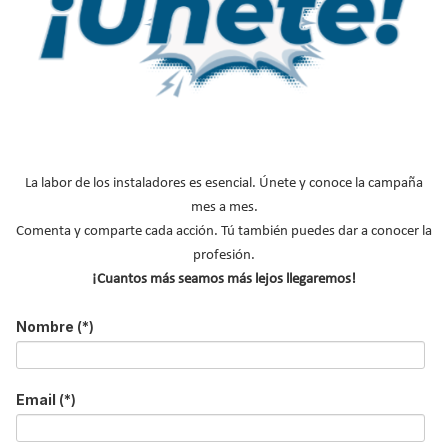
de ventanas Winbel
Publicado en
Hemeroteca Construcción Sostenible
20 Jul 2016
La labor de los instaladores es esencial. Únete y conoce la campaña
mes a mes.
Comenta y comparte cada acción. Tú también puedes dar a conocer la
profesión.
¡Cuantos más seamos más lejos llegaremos!
Nombre
(*)
El pasado 12 de julio, la marca de
ventanas Winbel
celebró la
Email
(*)
reunión anual de distribuidores con un alto índice de
participación. Más de 60 distribuidores apoyaron la estrategia de
la firma, confirmando, un año más, el fuerte crecimiento de la