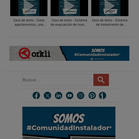
tuberías PEX
gestión del agua...
Caso de éxito - Siete
Caso de éxito - Sistema
Caso de éxito - Sistema
apartamentos, una
de evacuación de humos
de tratamiento de
decisión: instalación de
de grupos electrógenos
aguas residuales en un
ACS confortable, flexible
en una fábrica de vidrios
hotel de Málaga
y pens...
e...
B
u
s
c
a
r
.
.
.