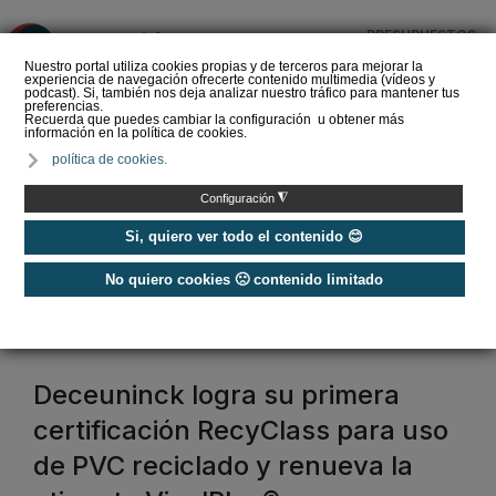
PRESUPUESTOS
❌
Nuestro portal utiliza cookies propias y de terceros para mejorar la
experiencia de navegación ofrecerte contenido multimedia (vídeos y
podcast). Si, también nos deja analizar nuestro tráfico para mantener tus
preferencias.
Recuerda que puedes cambiar la configuración u obtener más
información en la política de cookies.
La Liga de los
política de cookies.
Instaladores: Los Titanes
del Amperio (Episodio 3)
◮
Configuración
Si, quiero ver todo el contenido 😊
No quiero cookies 🙁 contenido limitado
Home
/
Etiquetas
/
Deceuninck
Deceuninck
Deceuninck logra su primera
certificación RecyClass para uso
de PVC reciclado y renueva la