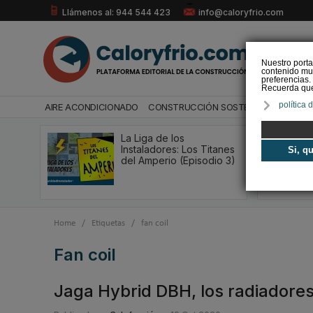
Llámenos al: 944 544 423
info@caloryfrio.com
Nuestro porta
contenido mul
preferencias.
Recuerda que 
política 
AIRE ACONDICIONADO
CONSTRUCCIÓN SOSTENIBLE
ENERGÍ
La Liga de los
Instaladores: Los Titanes
Si, q
del Amperio (Episodio 3)
Home
/
Etiquetas
/
fan coil
fan coil
Jaga Hybrid DBH, los radiadore