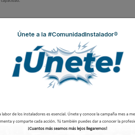
 capacidad.
Únete a la #ComunidadInstalador®
otencia para refrigerar, calefactar y
 proporciona el máximo
o permite obtener calefacción
ior a la temperatura ideal
a labor de los instaladores es esencial. Únete y conoce la campaña mes a me
menta y comparte cada acción. Tú también puedes dar a conocer la profesi
¡Cuantos más seamos más lejos llegaremos!