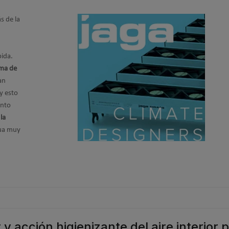
s de la
pida.
ema de
an
y esto
anto
la
gua muy
 y acción higienizante del aire interior 