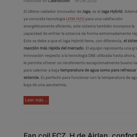
Publicado en
Calefacción
19 Oct 2020
El último radiador innovador de
Jaga
, es el
Jaga Hybrid
. Ademá
ya conocida tecnología
LOW-H2O
para una calefacción
energéticamente eficiente, este sistema también incorpora la
capacidad de enfriar la estancia de forma extremadamente rá
Esto se debe a que el Jaga Hybrid tiene, con diferencia,
el sist
reacción más rápida del mercado
. El equipo representa una gr
innovación respecto a la tecnología DBE utilizada hasta ahora, 
le permite ofrecer un rendimiento excepcionalmente bueno t
para calentar a baja
temperatura de agua como para refrescar 
estancia
. Es perfecto para funcionar con la temperatura de a
baja de una aerotermia.
Leer más ...
Fan coil FCZ_H de Airlan, confort