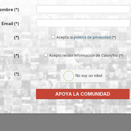
dad exterior INvi25 de Aeroconfort
ombre
(*)
Email
(*)
lásico sin unidad exterior
,
Acepto la
política de privacidad
(*)
(*)
5 Se utiliza especialmente
plantación sin dañar su
gida del patrimonio, donde
Acepto recibir información de Caloryfrio (*)
(*)
(*)
No soy un robot
APOYA LA COMUNIDAD
aerotermia con la nueva gama de fancoi
7