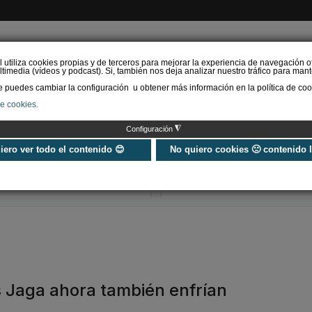
l utiliza cookies propias y de terceros para mejorar la experiencia de navegación o
timedia (vídeos y podcast). Si, también nos deja analizar nuestro tráfico para mant
puedes cambiar la configuración u obtener más información en la política de coo
de cookies.
AS RENOVABLES
CALEFACCIÓN
REFRIGERACIÓN
EFICIENCIA ENERGÉTI
◮
Configuración
Universo Aniversario - Un
Verifactu en
año, muchos momentos
climatización: 
uiero ver todo el contenido 😊
No quiero cookies 🙁 contenido 
exigir la ley a t
programa de g
s Jaga ahora también enfrían