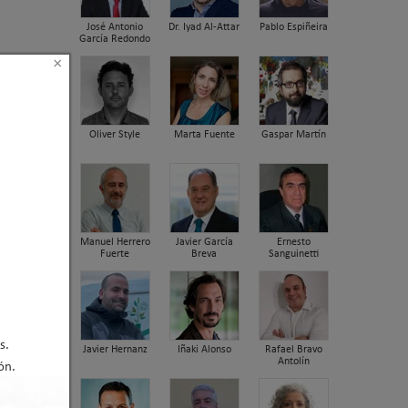
José Antonio
Dr. Iyad Al-Attar
Pablo Espiñeira
García Redondo
×
Oliver Style
Marta Fuente
Gaspar Martín
Manuel Herrero
Javier García
Ernesto
Fuerte
Breva
Sanguinetti
s.
Javier Hernanz
Iñaki Alonso
Rafael Bravo
Antolín
ón.