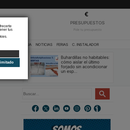
❌
PRESUPUESTOS
frecerte
ener tus
Pide tu presupuesto
kies.
CA
BAÑO Y AGUA
NOTICIAS
FERIAS
C. INSTALADOR
Buhardillas no habitables:
qué le va a
cómo aislar el último
limitado
u
forjado sin acondicionar
estión y…
un esp…
B
u
s
c
a
r
.
.