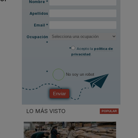
Nombre
*
Apellidos
Email
*
Ocupación
*
*
Acepto la
política de
privacidad
.
*
No soy un robot
Enviar
LO MÁS VISTO
s