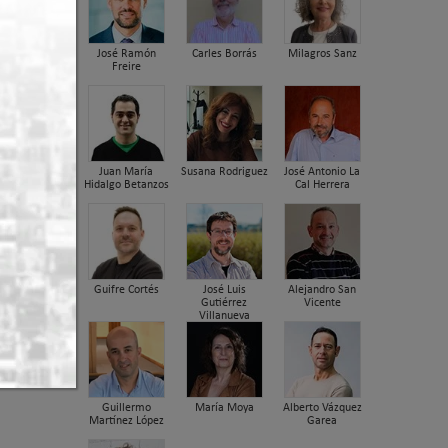
José Ramón
Carles Borrás
Milagros Sanz
Freire
Juan María
Susana Rodriguez
José Antonio La
Hidalgo Betanzos
Cal Herrera
Guifre Cortés
José Luis
Alejandro San
Gutiérrez
Vicente
Villanueva
ls
Guillermo
María Moya
Alberto Vázquez
Martínez López
Garea