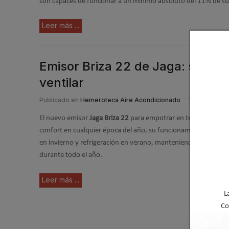
son capaces de funcionar a un mínimo absoluto del 11% de su
Leer más ...
Emisor Briza 22 de Jaga: súper-p
ventilar
Publicado en
Hemeroteca Aire Acondicionado
11 Abr 2019
El nuevo emisor
Jaga Briza 22
para empotrar en techo o pared
confort en cualquier época del año, su funcionamiento híbrid
en invierno y refrigeración en verano, manteniendo así el inter
durante todo el año.
Leer más ...
L
Co