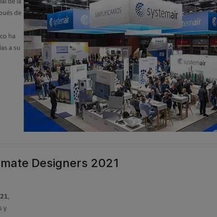
al de la
pués de
eco ha
as a su
imate Designers 2021
021
,
s y