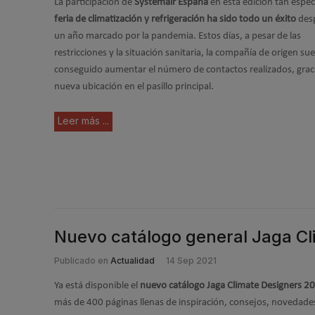
La participación de
Systemair España
en esta edición tan especi
feria de climatización y refrigeración ha sido todo un éxito
des
un año marcado por la pandemia. Estos días, a pesar de las
restricciones y la situación sanitaria, la compañía de origen su
conseguido aumentar el número de contactos realizados, graci
nueva ubicación en el pasillo principal.
Leer más ...
Nuevo catálogo general Jaga Cl
Publicado en
Actualidad
14 Sep 2021
Ya está disponible el
nuevo catálogo Jaga Climate Designers 2
más de 400 páginas llenas de inspiración, consejos, novedade