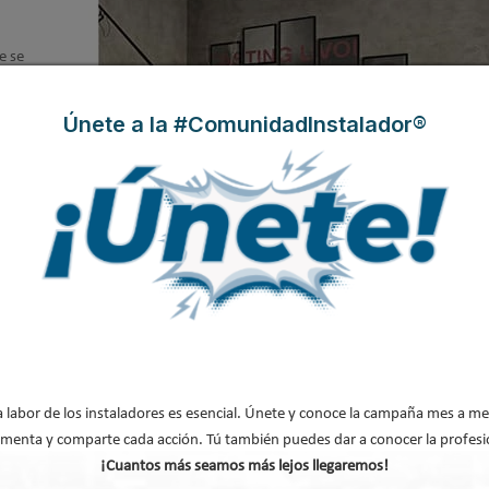
e se
 pues
gante y
Únete a la #ComunidadInstalador®
educido
 pared
ogar u
a la
a labor de los instaladores es esencial. Únete y conoce la campaña mes a me
la llaves de 2 vías únicas en el mercad
menta y comparte cada acción. Tú también puedes dar a conocer la profesi
¡Cuantos más seamos más lejos llegaremos!