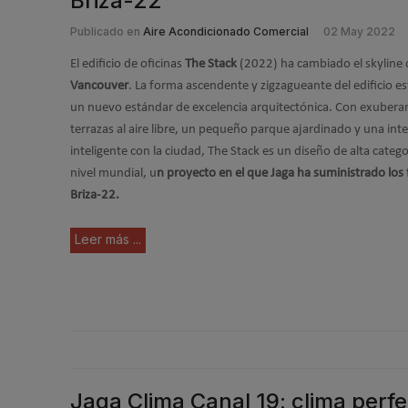
Briza-22
Publicado en
Aire Acondicionado Comercial
02 May 2022
El edificio de oficinas
The Stack
(2022) ha cambiado el skyline 
Vancouver
. La forma ascendente y zigzagueante del edificio e
un nuevo estándar de excelencia arquitectónica. Con exubera
terrazas al aire libre, un pequeño parque ajardinado y una int
inteligente con la ciudad, The Stack es un diseño de alta catego
nivel mundial, u
n proyecto en el que Jaga ha suministrado los 
Briza-22.
Leer más ...
Jaga Clima Canal 19: clima perf