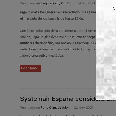
Publicado en
Regulación y Control
09 Dic 2021
N
Jaga Climate Designers ha desarrollado unas llaves de 2 vías ú
el mercado de los fancoils de hasta 15Kw
.
Con la introducción de la aerotermia para el mercado de vivie
oficina, Jaga Bélgica desarrolló un
nuevo concepto de fancoils,
emisores de calor frio
, basado en los factores de éxito de los
radiadores de baja temperatura: calidad, muy bajo nivel sono
ahorro energético y estética.
Leer más ...
Systemair España considera un 
Publicado en
Feria Climatización
22 Nov 2021