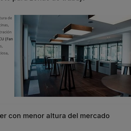
tura de
cinas,
tración
CU (Fan
s,
ciosa,
rier con menor altura del mercado