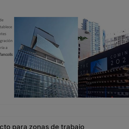
de
stablece
ntes
egración
ría a
fancoils
ecto para zonas de trabajo