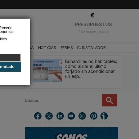
❌
PRESUPUESTOS
frecerte
ener tus
Pide tu presupuesto
kies.
CA
BAÑO Y AGUA
NOTICIAS
FERIAS
C. INSTALADOR
Buhardillas no habitables:
qué le va a
cómo aislar el último
limitado
u
forjado sin acondicionar
estión y…
un esp…
B
u
s
c
a
r
.
.