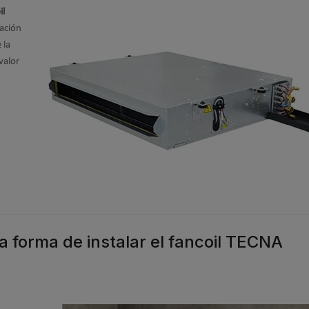
il
lación
 la
valor
a forma de instalar el fancoil TECNA