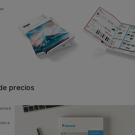
ier
de precios
 estará
cios e