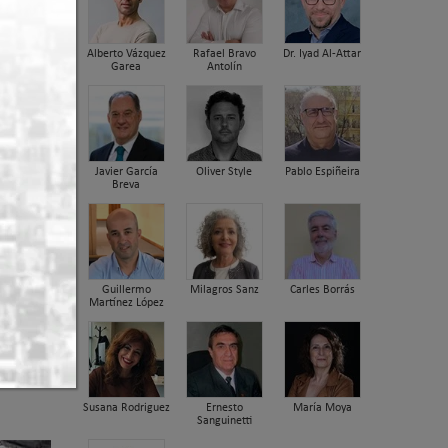
Alberto Vázquez
Rafael Bravo
Dr. Iyad Al-Attar
Garea
Antolín
Javier García
Oliver Style
Pablo Espiñeira
Breva
Guillermo
Milagros Sanz
Carles Borrás
Martínez López
Susana Rodriguez
Ernesto
María Moya
Sanguinetti