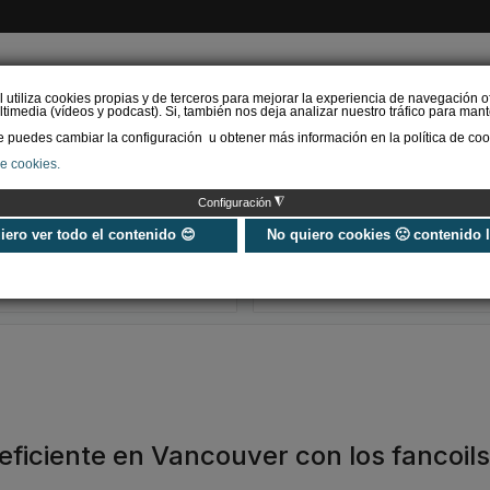
l utiliza cookies propias y de terceros para mejorar la experiencia de navegación o
timedia (vídeos y podcast). Si, también nos deja analizar nuestro tráfico para mant
puedes cambiar la configuración u obtener más información en la política de coo
de cookies.
AS RENOVABLES
CALEFACCIÓN
REFRIGERACIÓN
EFICIENCIA ENERGÉTI
◮
Configuración
Universo Aniversario - Un
Verifactu en
año, muchos momentos
climatización: 
uiero ver todo el contenido 😊
No quiero cookies 🙁 contenido 
exigir la ley a t
programa de g
 eficiente en Vancouver con los fancoils