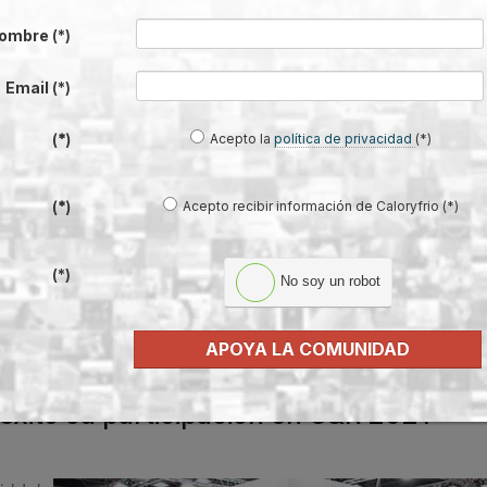
ombre
(*)
nicas en
Email
(*)
nda y
Acepto la
política de privacidad
(*)
(*)
Acepto recibir información de Caloryfrio (*)
ro,
(*)
(*)
No soy un robot
APOYA LA COMUNIDAD
éxito su participación en C&R 2021