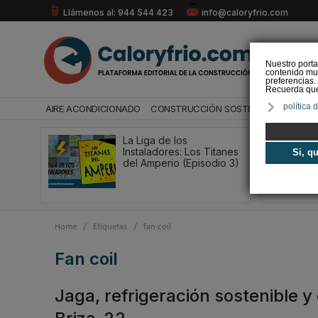
Llámenos al: 944 544 423
info@caloryfrio.com
Nuestro porta
contenido mul
preferencias.
Recuerda que 
política 
AIRE ACONDICIONADO
CONSTRUCCIÓN SOSTENIBLE
ENERGÍ
La Liga de los
Instaladores: Los Titanes
Si, q
del Amperio (Episodio 3)
Home
/
Etiquetas
/
fan coil
fan coil
Jaga, refrigeración sostenible y