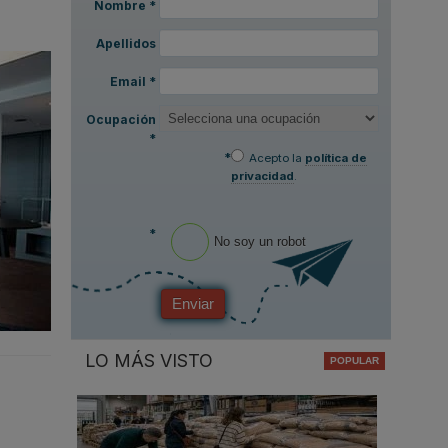
Nombre
*
Apellidos
Email
*
Ocupación
*
*
Acepto la
política de
privacidad
.
*
No soy un robot
Enviar
LO MÁS VISTO