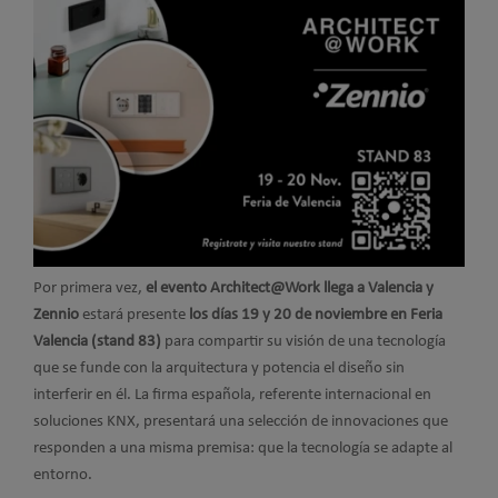
Por primera vez,
el evento Architect@Work llega a Valencia y
Zennio
estará presente
los días 19 y 20 de noviembre en Feria
Valencia (stand 83)
para compartir su visión de una tecnología
que se funde con la arquitectura y potencia el diseño sin
interferir en él. La firma española, referente internacional en
soluciones KNX, presentará una selección de innovaciones que
responden a una misma premisa: que la tecnología se adapte al
entorno.