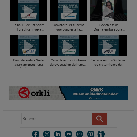
EasySTH de Standard
Skywater®: el sistema
Lilu González: de FP
Hidráulica: nueva
que convierte la
Dual a embajadora
generación en sistemas
cubierta en una
#ComunidadInstalador®
de expansión para
infraestructura activa de
| Mecatrónica Industrial
tuberías PEX
gestión del agua...
Caso de éxito - Siete
Caso de éxito - Sistema
Caso de éxito - Sistema
apartamentos, una
de evacuación de humos
de tratamiento de
decisión: instalación de
de grupos electrógenos
aguas residuales en un
ACS confortable, flexible
en una fábrica de vidrios
hotel de Málaga
y pens...
e...
B
u
s
c