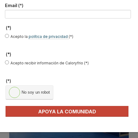
Email
(*)
Leer más ...
(*)
EFINTEC 2021: Más de 100
Acepto la
política de privacidad
(*)
fabricantes y distribuidores de
(*)
primer nivel en la inauguración
Acepto recibir información de Caloryfrio (*)
Publicado en
Ferias
21 Oct 2021
(*)
No soy un robot
APOYA LA COMUNIDAD