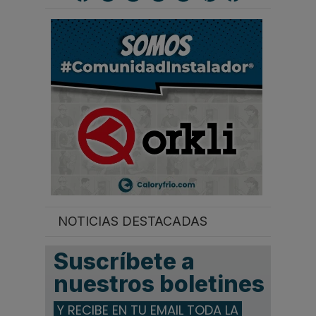
a
r
.
.
.
NOTICIAS DESTACADAS
Suscríbete a
nuestros boletines
Y RECIBE EN TU EMAIL TODA LA