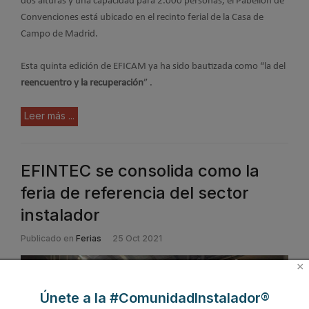
dos alturas y una capacidad para 2.000 personas, el Pabellón de
Convenciones está ubicado en el recinto ferial de la Casa de
Campo de Madrid.
Esta quinta edición de EFICAM ya ha sido bautizada como “la del
reencuentro y la recuperación
” .
Leer más ...
EFINTEC se consolida como la
feria de referencia del sector
instalador
Publicado en
Ferias
25 Oct 2021
×
Únete a la #ComunidadInstalador®