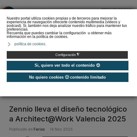
PRESUPUESTOS
❌
Nuestro portal utiliza cookies propias y de terceros para mejorar la
experiencia de navegación ofrecerte contenido multimedia (vídeos y
podcast). Si, también nos deja analizar nuestro tráfico para mantener tus
preferencias.
Recuerda que puedes cambiar la configuración u obtener más
información en la política de cookies.
La Liga de los
política de cookies.
Instaladores: Los Titanes
del Amperio (Episodio 3)
◮
Configuración
Si, quiero ver todo el contenido 😊
No quiero cookies 🙁 contenido limitado
Home
/
Etiquetas
/
ferias de instalaciones
ferias de instalaciones
Zennio lleva el diseño tecnológico
a Architect@Work Valencia 2025
Publicado en
Ferias
14 Nov 2025