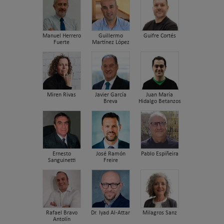
Manuel Herrero
Guillermo
Guifre Cortés
Fuerte
Martínez López
Miren Rivas
Javier García
Juan María
Breva
Hidalgo Betanzos
Ernesto
José Ramón
Pablo Espiñeira
Sanguinetti
Freire
Rafael Bravo
Dr. Iyad Al-Attar
Milagros Sanz
Antolín