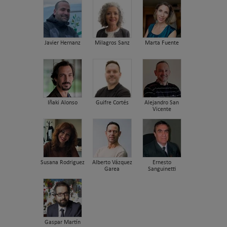
Javier Hernanz
Milagros Sanz
Marta Fuente
Iñaki Alonso
Guifre Cortés
Alejandro San
Vicente
Susana Rodriguez
Alberto Vázquez
Ernesto
Garea
Sanguinetti
Gaspar Martín