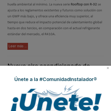
huella ambiental al mínimo. La nueva serie
Rooftop con R-32
se
ajusta a los reglamentos existentes y futuros como solución con
un GWP más bajo, y ofrece una eficiencia muy superior, al
tiempo que reduce el impacto potencial de calentamiento global
hasta en dos tercios, en comparación con el actual refrigerante
estándar del mercado, el R410A.
Leer más ...
Nuevo aire acondicionado de
×
ventana con bomba de calor
Únete a la #ComunidadInstalador®
Mundoclima® serie H10 de
Salvador Escoda
Publicado en
Aire Acondicionado
31 Ene 2022