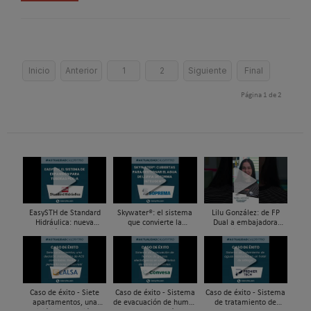
Inicio
Anterior
1
2
Siguiente
Final
Página 1 de 2
EasySTH de Standard
Skywater®: el sistema
Lilu González: de FP
Hidráulica: nueva
que convierte la
Dual a embajadora
generación en sistemas
cubierta en una
#ComunidadInstalador®
de expansión para
infraestructura activa de
| Mecatrónica Industrial
tuberías PEX
gestión del agua...
Caso de éxito - Siete
Caso de éxito - Sistema
Caso de éxito - Sistema
apartamentos, una
de evacuación de humos
de tratamiento de