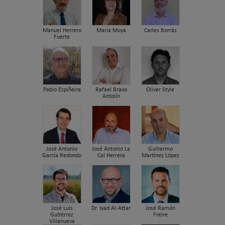
Manuel Herrero
María Moya
Carles Borrás
Fuerte
Pablo Espiñeira
Rafael Bravo
Oliver Style
Antolín
José Antonio
José Antonio La
Guillermo
García Redondo
Cal Herrera
Martínez López
José Luis
Dr. Iyad Al-Attar
José Ramón
Gutiérrez
Freire
Villanueva