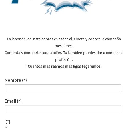
La labor de los instaladores es esencial. Únete y conoce la campaña
mes a mes.
Comenta y comparte cada acción. Tú también puedes dar a conocer la
profesión.
La distribuidora de material para instalaciones de Aire
¡Cuantos más seamos más lejos llegaremos!
Acondicionado, Ventilación, Calefacción, Agua, Energías
Nombre
(*)
Renovables, Gas, Electricidad, Refrigeración y Aislamientos,
Salvador Escoda, presenta su nuevo aire acondicionado de
ventana con bomba de calor Mundoclima® serie H10.
Email
(*)
Leer más ...
(*)