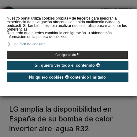
PRESUPUESTOS
❌
Nuestro portal utiliza cookies propias y de terceros para mejorar la
experiencia de navegación ofrecerte contenido multimedia (vídeos y
podcast). Si, también nos deja analizar nuestro tráfico para mantener tus
preferencias.
Recuerda que puedes cambiar la configuración u obtener más
información en la política de cookies.
La Liga de los
política de cookies.
Instaladores: Los Titanes
del Amperio (Episodio 3)
◮
Configuración
Si, quiero ver todo el contenido 😊
No quiero cookies 🙁 contenido limitado
Home
/
Etiquetas
/
inverter
inverter
LG amplía la disponibilidad en
España de su bomba de calor
inverter aire-agua R32