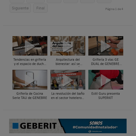
Siguiente
Final
Página 1 de 4
Tendencias en grifería
Arquitectura del
Grifería 3 vías GE
y el espacio de ducha
bienestar: así se
DUAL de GENEBRE,
vistas en Casa Decor
reinventan los baños
compatible con
2026
en Casa Decor 2026
sistemas de filtrado de
agua y ósmosis
Grifería de Cocina
La revolución del baño
Estil Guru presenta
Serie TAU de GENEBRE
en el sector hotelero |
SUPERKIT
Pulso al Mercado