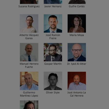
Susana Rodriguez
Javier Hernanz
Guifre Cortés
Alberto Vázquez
José Ramón
María Moya
Garea
Freire
Manuel Herrero
Gaspar Martín
Dr. Iyad Al-Attar
Fuerte
Guillermo
Oliver Style
José Antonio La
Martínez López
Cal Herrera