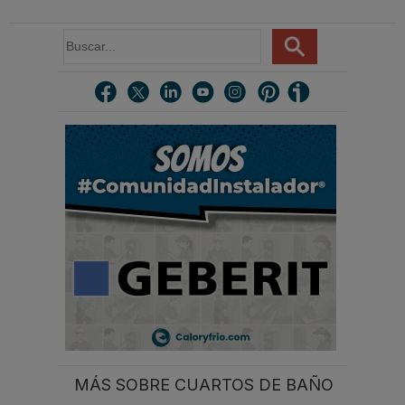
B
u
s
c
a
r
.
.
.
MÁS SOBRE CUARTOS DE BAÑO