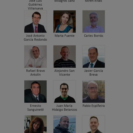
José Luis
Milagros Sanz
Miren Rivas
Gutiérrez
Villanueva
José Antonio
Marta Fuente
Carles Borrás
García Redondo
Rafael Bravo
Alejandro San
Javier García
Antolín
Vicente
Breva
Ernesto
Juan María
Pablo Espiñeira
Sanguinetti
Hidalgo Betanzos