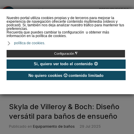
PRESUPUESTOS
❌
Nuestro portal utiliza cookies propias y de terceros para mejorar la
experiencia de navegación ofrecerte contenido multimedia (vídeos y
podcast). Si, también nos deja analizar nuestro tráfico para mantener tus
preferencias.
Recuerda que puedes cambiar la configuración u obtener más
información en la política de cookies.
El sector del baño se
política de cookies.
convierte en el gran
reclamo del estreno de
◮
Configuración
360 by Cevisam…
Si, quiero ver todo el contenido 😊
No quiero cookies 🙁 contenido limitado
Home
/
Lavabos
lavabos
Skyla de Villeroy & Boch: Diseño
versátil para baños de ensueño
Publicado en
Equipamiento de baños
29 Jul 2025