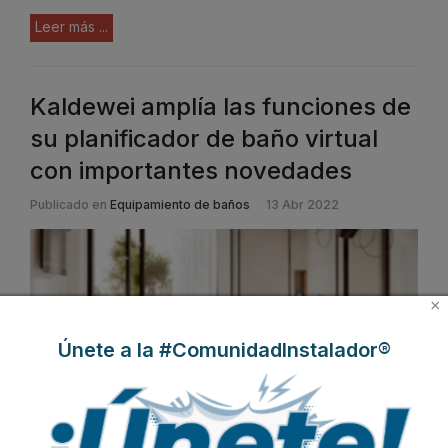
Leer más ...
Kaldewei amplía las funciones de
su planificador de baño virtual
con importantes novedades
Publicado en
Equipamiento de baños
13 Abr 2022
×
Únete a la #ComunidadInstalador®