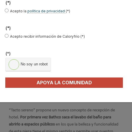
(*)
Acepto la
política de privacidad
(*)
(*)
Acepto recibir información de Caloryfrio (*)
(*)
No soy un robot
“Tacto sereno” es el proyecto creado por Patricia Bustos para el
APOYA LA COMUNIDAD
espacio Bathco en Casa Decor 2022
que se puede visitar hasta el
22 de mayo en el espacio 40 situado en la quinta planta de Calle
Goya 89 en Madrid (esquina con Conde de Peñalver).
“Tacto sereno” propone un nuevo concepto de recepción de
hotel.
Por primera vez Bathco saca el lavabo del baño para
abrirlo a espacios públicos
en los que la belleza y funcionalidad
de esta pieza tiene el mismo sentido y permite usar nuestro