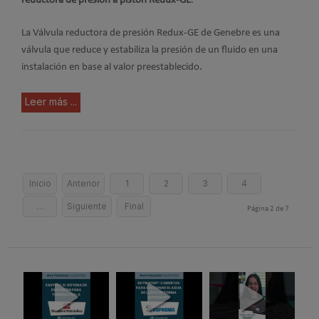
reductora de presión a pistón Redux-GE
.
La Válvula reductora de presión Redux-GE de Genebre es una
válvula que reduce y estabiliza la presión de un fluido en una
instalación en base al valor preestablecido.
Leer más ...
Inicio
Anterior
1
2
3
4
…
Siguiente
Final
Página 2 de 7