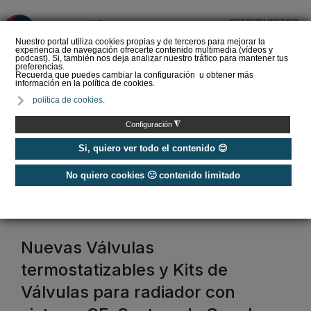
PRESUPUESTOS
❌
Nuestro portal utiliza cookies propias y de terceros para mejorar la
experiencia de navegación ofrecerte contenido multimedia (vídeos y
podcast). Si, también nos deja analizar nuestro tráfico para mantener tus
preferencias.
Recuerda que puedes cambiar la configuración u obtener más
información en la política de cookies.
La Liga de los
política de cookies.
Instaladores: Los Titanes
del Amperio (Episodio 3)
◮
Configuración
Si, quiero ver todo el contenido 😊
No quiero cookies 🙁 contenido limitado
Home
/
Etiquetas
/
válvula
válvula
Nuevas Válvulas
termostatizables y Kits de
Válvulas para radiador con