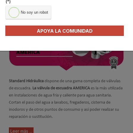
(*)
No soy un robot
APOYA LA COMUNIDAD
Standard Hidráulica
dispone de una gama completa de válvulas
de escuadra.
La válvula de escuadra AMERICA
es la más utilizada
en instalaciones de agua fría y caliente para agua sanitaria.
Cortan el paso del agua a lavabos, fregaderos, cisterna de
inodoros y de otros puntos de consumo y así poder realizar su
reparación o sustitución.
Leer más ...