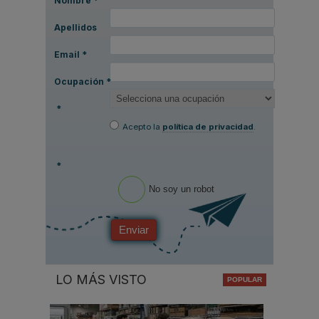
Nombre
*
Apellidos
Email
*
Ocupación
*
*
Acepto la
política de privacidad
.
*
No soy un robot
Enviar
LO MÁS VISTO