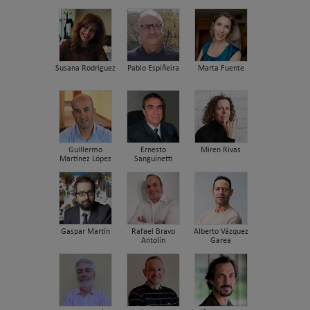
Susana Rodriguez
Pablo Espiñeira
Marta Fuente
Guillermo
Ernesto
Miren Rivas
Martínez López
Sanguinetti
Gaspar Martín
Rafael Bravo
Alberto Vázquez
Antolín
Garea