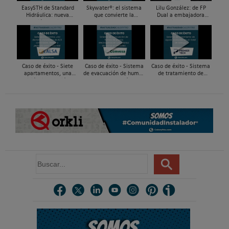
EasySTH de Standard
Skywater®: el sistema
Lilu González: de FP
Hidráulica: nueva
que convierte la
Dual a embajadora
generación en sistemas
cubierta en una
#ComunidadInstalador®
de expansión para
infraestructura activa de
| Mecatrónica Industrial
tuberías PEX
gestión del agua...
Caso de éxito - Siete
Caso de éxito - Sistema
Caso de éxito - Sistema
apartamentos, una
de evacuación de humos
de tratamiento de
decisión: instalación de
de grupos electrógenos
aguas residuales en un
ACS confortable, flexible
en una fábrica de vidrios
hotel de Málaga
y pens...
e...
B
u
s
c
a
r
.
.