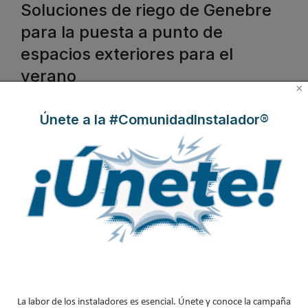
Soluciones de riego de Genebre
para la puesta a punto de
espacios exteriores para el
verano
×
Publicado en
Tuberías y Accesorios
13 May 2022
Únete a la #ComunidadInstalador®
Genebre dispone de múltiples soluciones para riego y jardín
para
La labor de los instaladores es esencial. Únete y conoce la campaña