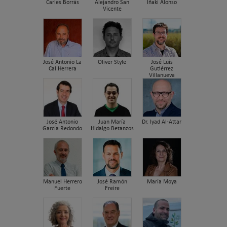
Carles Borrás
Alejandro San
Iñaki Alonso
Vicente
José Antonio La
Oliver Style
José Luis
Cal Herrera
Gutiérrez
Villanueva
José Antonio
Juan María
Dr. Iyad Al-Attar
García Redondo
Hidalgo Betanzos
Manuel Herrero
José Ramón
María Moya
Fuerte
Freire