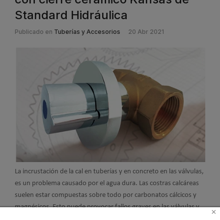
Standard Hidráulica
Publicado en
Tuberías y Accesorios
20 Abr 2021
La incrustación de la cal en tuberías y en concreto en las válvulas,
es un problema causado por el agua dura. Las costras calcáreas
suelen estar compuestas sobre todo por carbonatos cálcicos y
magnésicos. Esto puede provocar fallos graves en las válvulas y
×
obstrucciones en las tuberías de los sistemas sanitarios. Una