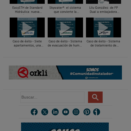
EasySTH de Standard
Skywater®: el sistema
Lilu González: de FP
Hidráulica: nueva
que convierte la
Dual a embajadora
generación en sistemas
cubierta en una
#ComunidadInstalador®
de expansión para
infraestructura activa de
| Mecatrónica Industrial
tuberías PEX
gestión del agua...
Caso de éxito - Siete
Caso de éxito - Sistema
Caso de éxito - Sistema
apartamentos, una
de evacuación de humos
de tratamiento de
decisión: instalación de
de grupos electrógenos
aguas residuales en un
ACS confortable, flexible
en una fábrica de vidrios
hotel de Málaga
y pens...
e...
B
u
s
c
a
r
.