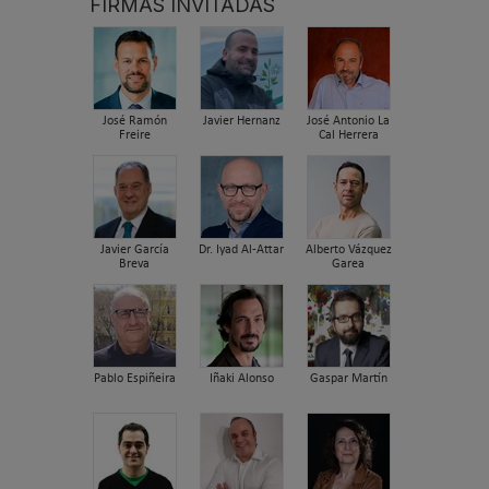
FIRMAS INVITADAS
José Ramón
Javier Hernanz
José Antonio La
Freire
Cal Herrera
Javier García
Dr. Iyad Al-Attar
Alberto Vázquez
Breva
Garea
Pablo Espiñeira
Iñaki Alonso
Gaspar Martín