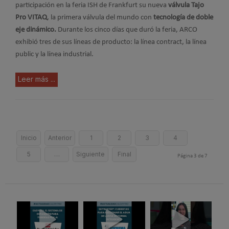
participación en la feria ISH de Frankfurt su nueva
válvula Tajo
Pro VITAQ
, la primera válvula del mundo con
tecnología de doble
eje dinámico.
Durante los cinco días que duró la feria, ARCO
exhibió tres de sus líneas de producto: la línea contract, la línea
public y la línea industrial.
Leer más ...
Inicio
Anterior
1
2
3
4
5
…
Siguiente
Final
Página 3 de 7