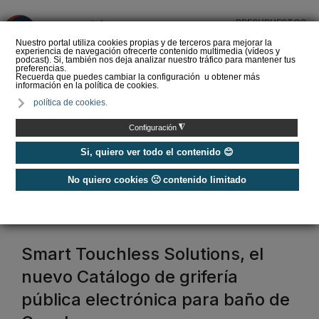
PRESUPUESTOS
❌
Nuestro portal utiliza cookies propias y de terceros para mejorar la
experiencia de navegación ofrecerte contenido multimedia (vídeos y
podcast). Si, también nos deja analizar nuestro tráfico para mantener tus
preferencias.
Recuerda que puedes cambiar la configuración u obtener más
información en la política de cookies.
La Liga de los
política de cookies.
Instaladores: Los Titanes
del Amperio (Episodio 3)
◮
Configuración
Si, quiero ver todo el contenido 😊
No quiero cookies 🙁 contenido limitado
Home
/
Etiquetas
/
válvula
válvula
Smart Touchless Solutions, el
nuevo Catálogo de grifería
pública electrónica para baño de