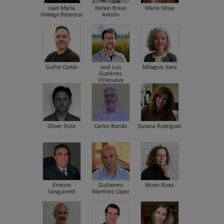
Juan María
Rafael Bravo
María Moya
Hidalgo Betanzos
Antolín
Guifre Cortés
José Luis
Milagros Sanz
Gutiérrez
Villanueva
Oliver Style
Carles Borrás
Susana Rodriguez
Ernesto
Guillermo
Miren Rivas
Sanguinetti
Martínez López