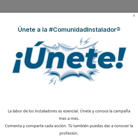
×
Válvulas Genebre para
regulación y control térmico de la
Únete a la #ComunidadInstalador®
calefacción
Publicado en
Hemeroteca Calefacción
17 Nov 2014
La labor de los instaladores es esencial. Únete y conoce la campaña
mes a mes.
Comenta y comparte cada acción. Tú también puedes dar a conocer la
profesión.
Genebre
presenta en su catálogo Hidrosanitario, una completa