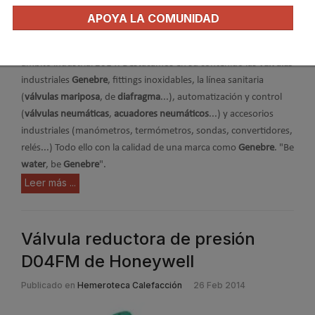
APOYA LA COMUNIDAD
Genebre
presenta su nuevo catálogo de artículos destinados al
ámbito industrial 2014. Destacamos en su contenido las
válvulas
industriales
Genebre
, fittings inoxidables, la línea sanitaria
(
válvulas mariposa
, de
diafragma
...), automatización y control
(
válvulas neumáticas
,
acuadores neumáticos
...) y accesorios
industriales (manómetros, termómetros, sondas, convertidores,
relés...) Todo ello con la calidad de una marca como
Genebre
. "Be
water
, be
Genebre
".
Leer más ...
Válvula reductora de presión
D04FM de Honeywell
Publicado en
Hemeroteca Calefacción
26 Feb 2014