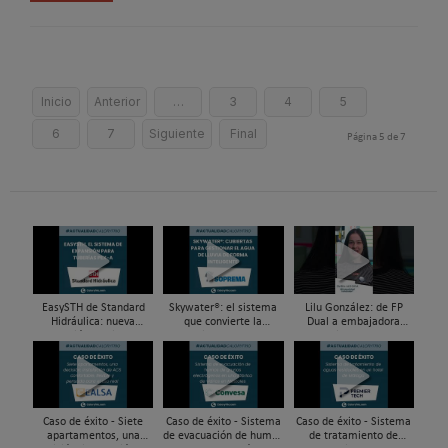
Inicio
Anterior
…
3
4
5
6
7
Siguiente
Final
Página 5 de 7
EasySTH de Standard
Skywater®: el sistema
Lilu González: de FP
Hidráulica: nueva
que convierte la
Dual a embajadora
generación en sistemas
cubierta en una
#ComunidadInstalador®
de expansión para
infraestructura activa de
| Mecatrónica Industrial
tuberías PEX
gestión del agua...
Caso de éxito - Siete
Caso de éxito - Sistema
Caso de éxito - Sistema
apartamentos, una
de evacuación de humos
de tratamiento de