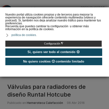
PRESUPUESTOS
❌
Nuestro portal utiliza cookies propias y de terceros para mejorar la
experiencia de navegación ofrecerte contenido multimedia (vídeos y
podcast). Si, también nos deja analizar nuestro tráfico para mantener tus
preferencias.
Recuerda que puedes cambiar la configuración u obtener más
información en la política de cookies.
La Liga de los
política de cookies.
Instaladores: Los Titanes
del Amperio (Episodio 3)
◮
Configuración
Si, quiero ver todo el contenido 😊
No quiero cookies 🙁 contenido limitado
Home
/
Etiquetas
/
válvula
válvula
Válvulas para radiadores de
diseño Runtal Hotcube
Publicado en
Hemeroteca Calefacción
06 Abr 2016