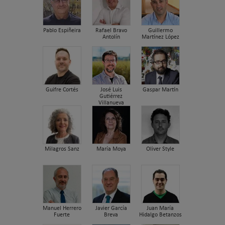
Pablo Espiñeira
Rafael Bravo
Guillermo
Antolín
Martínez López
Guifre Cortés
José Luis
Gaspar Martín
Gutiérrez
Villanueva
Milagros Sanz
María Moya
Oliver Style
Manuel Herrero
Javier García
Juan María
Fuerte
Breva
Hidalgo Betanzos