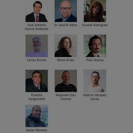
José Antonio
Dr. Iyad Al-Attar
Susana Rodriguez
García Redondo
Carles Borrás
Miren Rivas
Iñaki Alonso
Ernesto
Alejandro San
Alberto Vázquez
Sanguinetti
Vicente
Garea
Javier Hernanz