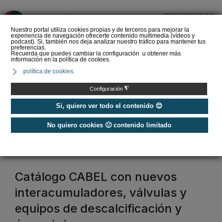
PRESUPUESTOS
❌
Nuestro portal utiliza cookies propias y de terceros para mejorar la
experiencia de navegación ofrecerte contenido multimedia (vídeos y
podcast). Si, también nos deja analizar nuestro tráfico para mantener tus
preferencias.
Recuerda que puedes cambiar la configuración u obtener más
información en la política de cookies.
La Liga de los
política de cookies.
Instaladores: Los Titanes
del Amperio (Episodio 3)
◮
Configuración
Si, quiero ver todo el contenido 😊
No quiero cookies 🙁 contenido limitado
Home
/
Etiquetas
/
válvula
válvula
Catálogo CABEL con nuevos
interacumuladores, válvulas y
equipos de descalcificación y