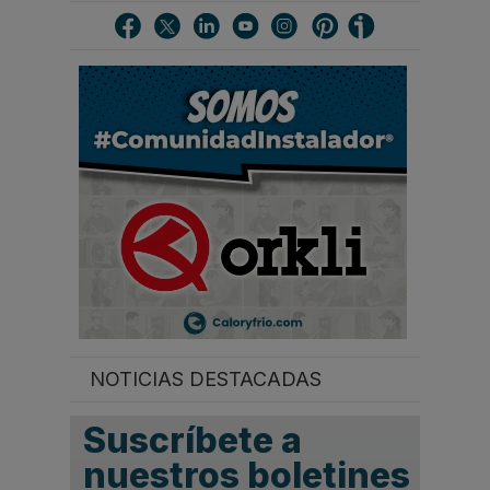
s
c
a
r
.
.
.
NOTICIAS DESTACADAS
Suscríbete a
nuestros boletines