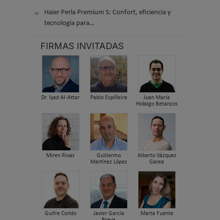
Haier Perla Premium S: Confort, eficiencia y
tecnología para…
FIRMAS INVITADAS
Dr. Iyad Al-Attar
Pablo Espiñeira
Juan María
Hidalgo Betanzos
Miren Rivas
Guillermo
Alberto Vázquez
Martínez López
Garea
Guifre Cortés
Javier García
Marta Fuente