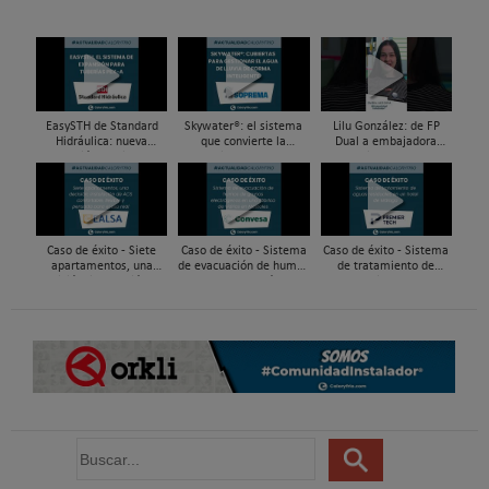
EasySTH de Standard
Skywater®: el sistema
Lilu González: de FP
Hidráulica: nueva
que convierte la
Dual a embajadora
generación en sistemas
cubierta en una
#ComunidadInstalador®
de expansión para
infraestructura activa de
| Mecatrónica Industrial
tuberías PEX
gestión del agua...
Caso de éxito - Siete
Caso de éxito - Sistema
Caso de éxito - Sistema
apartamentos, una
de evacuación de humos
de tratamiento de
decisión: instalación de
de grupos electrógenos
aguas residuales en un
ACS confortable, flexible
en una fábrica de vidrios
hotel de Málaga
y pens...
e...
B
u