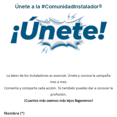
Únete a la #ComunidadInstalador®
Zehnder Studio Collection
presenta Zehnder Pera, la
elegancia y exclusividad en
toalleros de baño
Publicado en
Radiadores y acumuladores de calor
02 May 2024
La labor de los instaladores es esencial. Únete y conoce la campaña
mes a mes.
Comenta y comparte cada acción. Tú también puedes dar a conocer la
profesión.
¡Cuantos más seamos más lejos llegaremos!
Nombre
(*)