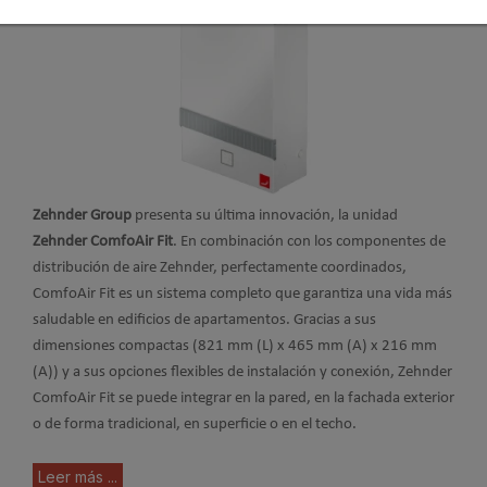
Zehnder Group
presenta su última innovación, la unidad
Zehnder ComfoAir Fit
. En combinación con los componentes de
distribución de aire Zehnder, perfectamente coordinados,
ComfoAir Fit es un sistema completo que garantiza una vida más
saludable en edificios de apartamentos. Gracias a sus
dimensiones compactas (821 mm (L) x 465 mm (A) x 216 mm
(A)) y a sus opciones flexibles de instalación y conexión, Zehnder
ComfoAir Fit se puede integrar en la pared, en la fachada exterior
o de forma tradicional, en superficie o en el techo.
Leer más ...