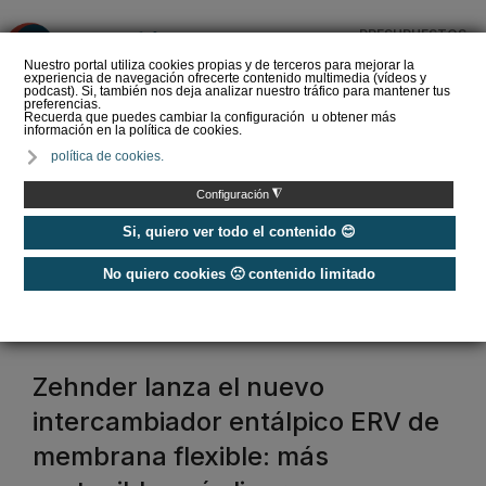
PRESUPUESTOS
❌
Nuestro portal utiliza cookies propias y de terceros para mejorar la
experiencia de navegación ofrecerte contenido multimedia (vídeos y
podcast). Si, también nos deja analizar nuestro tráfico para mantener tus
preferencias.
Recuerda que puedes cambiar la configuración u obtener más
información en la política de cookies.
La Liga de los
política de cookies.
Instaladores: Los Titanes
del Amperio (Episodio 3)
◮
Configuración
Si, quiero ver todo el contenido 😊
No quiero cookies 🙁 contenido limitado
Home
/
Etiquetas
/
zehnder
zehnder
Zehnder lanza el nuevo
intercambiador entálpico ERV de
membrana flexible: más