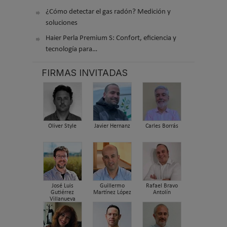
¿Cómo detectar el gas radón? Medición y
soluciones
Haier Perla Premium S: Confort, eficiencia y
tecnología para…
FIRMAS INVITADAS
Oliver Style
Javier Hernanz
Carles Borrás
José Luis
Guillermo
Rafael Bravo
Gutiérrez
Martínez López
Antolín
Villanueva