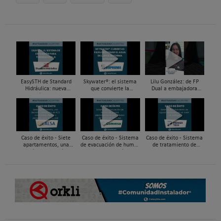
EasySTH de Standard
Skywater®: el sistema
Lilu González: de FP
Hidráulica: nueva
que convierte la
Dual a embajadora
generación en sistemas
cubierta en una
#ComunidadInstalador®
de expansión para
infraestructura activa de
| Mecatrónica Industrial
tuberías PEX
gestión del agua...
Caso de éxito - Siete
Caso de éxito - Sistema
Caso de éxito - Sistema
apartamentos, una
de evacuación de humos
de tratamiento de
decisión: instalación de
de grupos electrógenos
aguas residuales en un
ACS confortable, flexible
en una fábrica de vidrios
hotel de Málaga
y pens...
e...