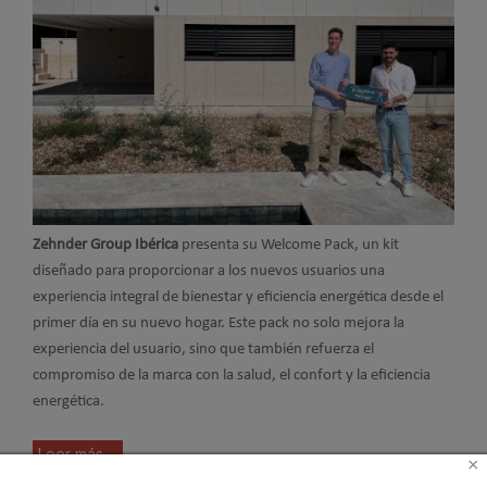
Zehnder Group Ibérica
presenta su Welcome Pack, un kit
diseñado para proporcionar a los nuevos usuarios una
experiencia integral de bienestar y eficiencia energética desde el
primer día en su nuevo hogar. Este pack no solo mejora la
experiencia del usuario, sino que también refuerza el
compromiso de la marca con la salud, el confort y la eficiencia
energética.
Leer más ...
×