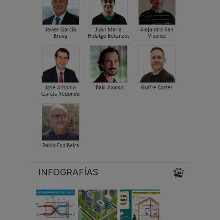
Javier García
Juan María
Alejandro San
Breva
Hidalgo Betanzos
Vicente
José Antonio
Iñaki Alonso
Guifre Cortés
García Redondo
Pablo Espiñeira
INFOGRAFÍAS