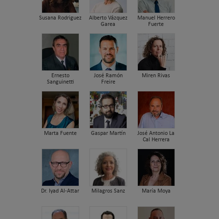
Susana Rodriguez
Alberto Vázquez
Manuel Herrero
Garea
Fuerte
Ernesto
José Ramón
Miren Rivas
Sanguinetti
Freire
Marta Fuente
Gaspar Martín
José Antonio La
Cal Herrera
Dr. Iyad Al-Attar
Milagros Sanz
María Moya