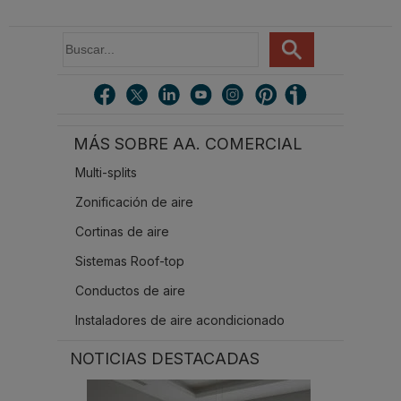
C&R 2025
B
u
s
c
a
r
MÁS SOBRE AA. COMERCIAL
.
.
Multi-splits
.
Zonificación de aire
Cortinas de aire
Sistemas Roof-top
Conductos de aire
Instaladores de aire acondicionado
NOTICIAS DESTACADAS