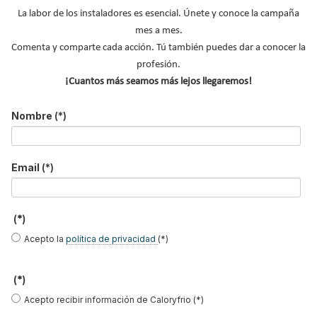
La labor de los instaladores es esencial. Únete y conoce la campaña
Nombre
*
mes a mes.
Comenta y comparte cada acción. Tú también puedes dar a conocer la
Apellidos
profesión.
Email
*
¡Cuantos más seamos más lejos llegaremos!
Ocupación
*
Nombre
(*)
*
Acepto la
política de privacidad
.
Email
(*)
*
No soy un robot
(*)
Acepto la
política de privacidad
(*)
Enviar
(*)
LO MÁS VISTO
Acepto recibir información de Caloryfrio (*)