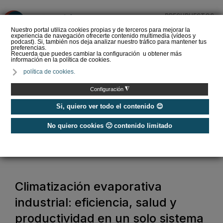
PRESUPUESTOS
❌
Nuestro portal utiliza cookies propias y de terceros para mejorar la
experiencia de navegación ofrecerte contenido multimedia (vídeos y
podcast). Si, también nos deja analizar nuestro tráfico para mantener tus
preferencias.
Recuerda que puedes cambiar la configuración u obtener más
información en la política de cookies.
La climatización
política de cookies.
evaporativa ¿Qué es y
cómo funciona?
◮
Configuración
Si, quiero ver todo el contenido 😊
No quiero cookies 🙁 contenido limitado
Home
/
Aire Acondicionado
/
Aire Acondicionado Comercial
/
Climatización evaporativa industrial: eficiencia, salud y productividad en
un solo sistema con HiCool
Climatización evaporativa
industrial: eficiencia, salud y
productividad en un solo sistema