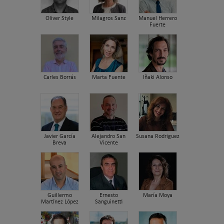
Oliver Style
Milagros Sanz
Manuel Herrero
Fuerte
Carles Borrás
Marta Fuente
Iñaki Alonso
Javier García
Alejandro San
Susana Rodriguez
Breva
Vicente
Guillermo
Ernesto
María Moya
Martínez López
Sanguinetti