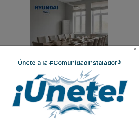
×
Únete a la #ComunidadInstalador®
Hyundai presenta OCEAN, una gama capaz
de climatizar cualquier proyecto comercial
Suscríbete a
nuestros boletines
Y RECIBE EN TU EMAIL TODA LA
ACTUALIDAD DEL SECTOR