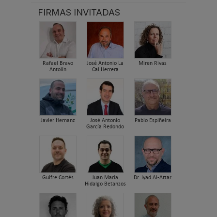
FIRMAS INVITADAS
Rafael Bravo
José Antonio La
Miren Rivas
Antolín
Cal Herrera
Javier Hernanz
José Antonio
Pablo Espiñeira
García Redondo
Guifre Cortés
Juan María
Dr. Iyad Al-Attar
Hidalgo Betanzos