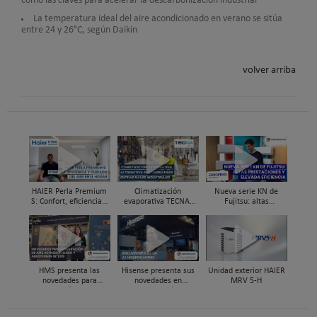
como las claves para acelerar la descarbonización industrial
La temperatura ideal del aire acondicionado en verano se sitúa
entre 24 y 26°C, según Daikin
volver arriba
HAIER Perla Premium
Climatización
Nueva serie KN de
S: Confort, eficiencia y
evaporativa TECNA,
Fujitsu: altas
cuidado del aire en el
alternativa sostenible
prestaciones y elevada
hogar
para enfriar naves
eficiencia
industriales
HMS presenta las
Hisense presenta sus
Unidad exterior HAIER
novedades para
novedades en
MRV 5-H
integración de aire
climatización y
acondicionado y
refrigeración en Feria
aerotermia Intesis en
C&R 2025