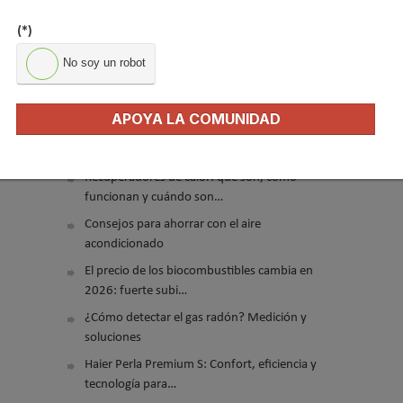
(*)
No soy un robot
APOYA LA COMUNIDAD
El precio del pellet vuelve a subir…
Recuperadores de calor: qué son, cómo
funcionan y cuándo son…
Consejos para ahorrar con el aire
acondicionado
El precio de los biocombustibles cambia en
2026: fuerte subi…
¿Cómo detectar el gas radón? Medición y
soluciones
Haier Perla Premium S: Confort, eficiencia y
tecnología para…