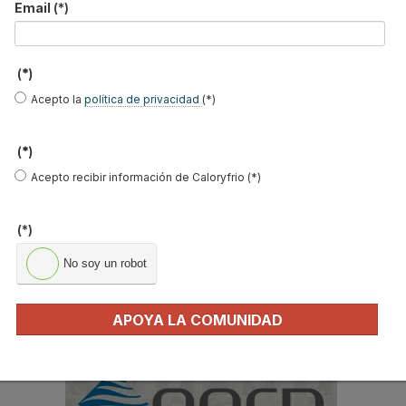
HMS presenta las
Hisense presenta sus
Unidad exterior HAIER
Email
(*)
novedades para
novedades en
MRV 5-H
integración de aire
climatización y
acondicionado y
refrigeración en Feria
aerotermia Intesis en
C&R 2025
C&R 2025
(*)
Acepto la
política de privacidad
(*)
(*)
B
Acepto recibir información de Caloryfrio (*)
u
s
c
(*)
a
r
No soy un robot
.
.
.
APOYA LA COMUNIDAD