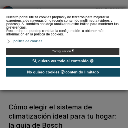
PRESUPUESTOS
❌
Nuestro portal utiliza cookies propias y de terceros para mejorar la
experiencia de navegación ofrecerte contenido multimedia (vídeos y
podcast). Si, también nos deja analizar nuestro tráfico para mantener tus
preferencias.
Recuerda que puedes cambiar la configuración u obtener más
información en la política de cookies.
Bosch: la climatización
política de cookies.
del hogar, paso a paso,
cómo se instala cada
◮
Configuración
sistema par…
Si, quiero ver todo el contenido 😊
No quiero cookies 🙁 contenido limitado
Home
/
Aire Acondicionado
/
Aire Acondicionado Doméstico
/
Cómo elegir el sistema de climatización ideal para tu hogar: la guía de
Bosch
Cómo elegir el sistema de
climatización ideal para tu hogar:
la guía de Bosch