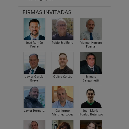
FIRMAS INVITADAS
José Ramón
Pablo Espiñeira
Manuel Herrero
Freire
Fuerte
Javier García
Guifre Cortés
Ernesto
Breva
Sanguinetti
Javier Hernanz
Guillermo
Juan María
Martínez López
Hidalgo Betanzos