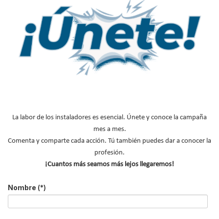
Bosch identifica la eficiencia, el control energético y los CAEs
como las claves para acelerar la descarbonización industrial
volver arriba
La labor de los instaladores es esencial. Únete y conoce la campaña
mes a mes.
Comenta y comparte cada acción. Tú también puedes dar a conocer la
profesión.
¡Cuantos más seamos más lejos llegaremos!
HAIER Perla Premium
Climatización
Nueva serie KN de
S: Confort, eficiencia y
evaporativa TECNA,
Fujitsu: altas
cuidado del aire en el
alternativa sostenible
prestaciones y elevada
Nombre
(*)
hogar
para enfriar naves
eficiencia
industriales