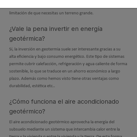
alto costo inicial de instalación de sistemas geotérmicos, la
limitación de que necesitas un terreno grande.
¿Vale la pena invertir en energía
geotérmica?
Sí, la inversión en geotermia suele ser interesante gracias a su
alta eficiencia y bajo consumo energético. Este tipo de sistemas
permite cubrir calefacción, refrigeración y agua caliente de forma
sostenible, lo que se traduce en un ahorro económico a largo
plazo. Además como hemos visto tiene otras ventajas como
durabilidad, estética etc..
¿Cómo funciona el aire acondicionado
geotérmico?
El aire acondicionado geotérmico aprovecha la energía del
subsuelo mediante un sistema que intercambia calor entre la
tierra y la vivienda o entre la vivienda y la tierra. De esta forma,