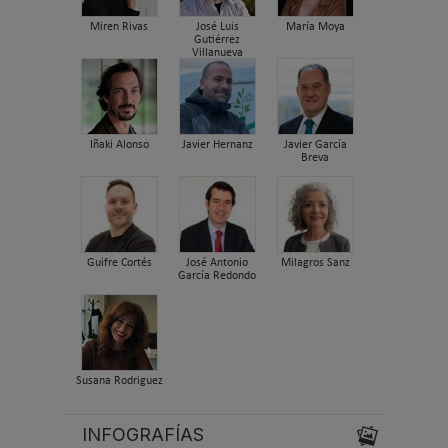
Miren Rivas
José Luis
María Moya
Gutiérrez
Villanueva
Iñaki Alonso
Javier Hernanz
Javier García
Breva
Guifre Cortés
José Antonio
Milagros Sanz
García Redondo
Susana Rodriguez
INFOGRAFÍAS