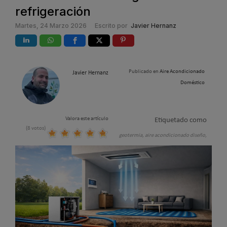
refrigeración
Martes, 24 Marzo 2026
Escrito por
Javier Hernanz
Publicado en
Aire Acondicionado
Javier Hernanz
Doméstico
Valora este artículo
Etiquetado como
(8 votos)
geotermia,
aire acondicionado diseño,