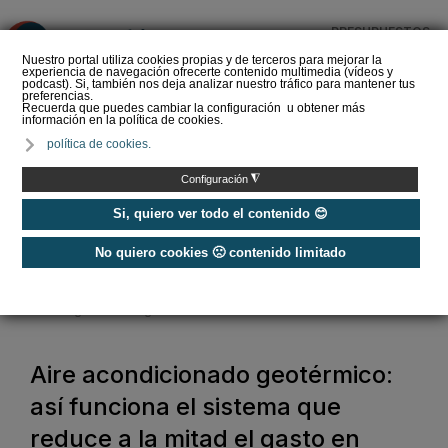
PRESUPUESTOS
❌
Nuestro portal utiliza cookies propias y de terceros para mejorar la
experiencia de navegación ofrecerte contenido multimedia (vídeos y
podcast). Si, también nos deja analizar nuestro tráfico para mantener tus
preferencias.
Recuerda que puedes cambiar la configuración u obtener más
información en la política de cookies.
Cómo calcular el
política de cookies.
consumo de un aire
acondicionado de forma
◮
Configuración
sencilla en 2026
Si, quiero ver todo el contenido 😊
No quiero cookies 🙁 contenido limitado
Home
/
Aire Acondicionado
/
Aire Acondicionado Doméstico
/
Aire acondicionado geotérmico: así funciona el sistema que reduce a la
mitad el gasto en refrigeración
Aire acondicionado geotérmico:
así funciona el sistema que
reduce a la mitad el gasto en