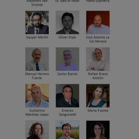
Alejandro San
Dr. Iyad Al-Attar
Pablo Espiñeira
Vicente
Gaspar Martín
Oliver Style
José Antonio La
Cal Herrera
Manuel Herrero
Carles Borrás
Rafael Bravo
Fuerte
Antolín
Guillermo
Ernesto
Marta Fuente
Martínez López
Sanguinetti