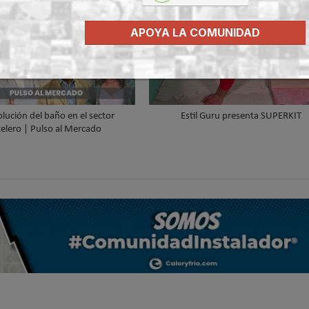
APOYA LA COMUNIDAD
olución del baño en el sector
Estil Guru presenta SUPERKIT
elero | Pulso al Mercado