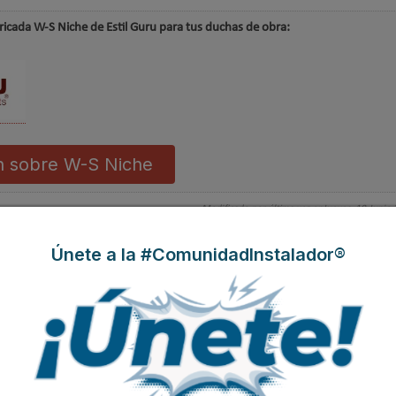
ricada W-S Niche de Estil Guru para tus duchas de obra:
n sobre W-S Niche
Modificado por última vez enJueves, 18 Junio
Únete a la #ComunidadInstalador®
 de impermeabilización
os de ducha monomando extensibles de Clever