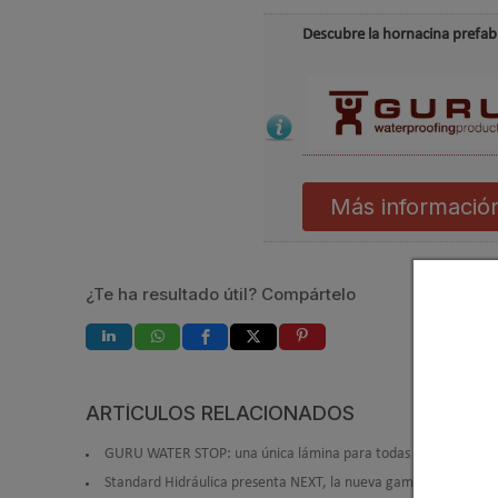
Descubre la hornacina prefab
Más informació
¿Te ha resultado útil? Compártelo
ARTÍCULOS RELACIONADOS
GURU WATER STOP: una única lámina para todas las soluciones
Standard Hidráulica presenta NEXT, la nueva gama de conjunt