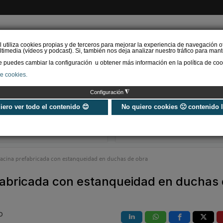
l utiliza cookies propias y de terceros para mejorar la experiencia de navegación o
timedia (vídeos y podcast). Si, también nos deja analizar nuestro tráfico para mant
puedes cambiar la configuración u obtener más información en la política de coo
de cookies.
AS RENOVABLES
CALEFACCIÓN
REFRIGERACIÓN
EFICIENCIA ENERGÉTI
◮
Configuración
Mantenimiento de
Grifería y esp
piscinas: desinfección
en 2026: integr
uiero ver todo el contenido 😊
No quiero cookies 🙁 contenido 
¿Qué debes saber?
minimalismo en
Decor
acina prefabricada con estanqueidad en duchas de obra
fabricada con estanqueidad en duchas
O