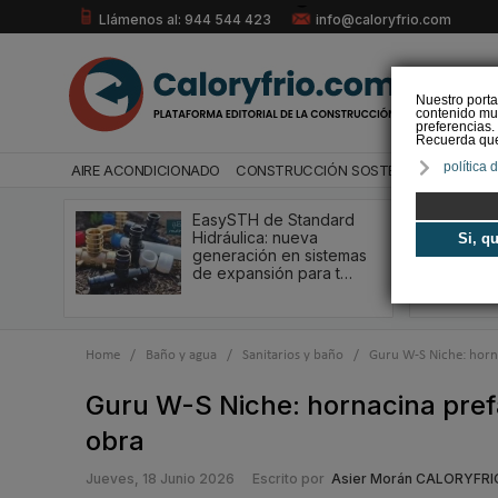
Llámenos al: 944 544 423
info@caloryfrio.com
Nuestro porta
contenido mul
preferencias.
Recuerda que 
política 
AIRE ACONDICIONADO
CONSTRUCCIÓN SOSTENIBLE
ENERGÍ
EasySTH de Standard
Hidráulica: nueva
Si, q
generación en sistemas
de expansión para t…
Home
/
Baño y agua
/
Sanitarios y baño
/
Guru W-S Niche: horn
Guru W-S Niche: hornacina pre
obra
Jueves, 18 Junio 2026
Escrito por
Asier Morán CALORYFRI