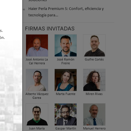
soluciones
Haier Perla Premium S: Confort, eficiencia y
tecnología para…
FIRMAS INVITADAS
s.
er arriba
ón.
José Antonio La
José Ramón
Guifre Cortés
Cal Herrera
Freire
Alberto Vázquez
Marta Fuente
Miren Rivas
Garea
E,
 de
Juan María
Gaspar Martín
Manuel Herrero