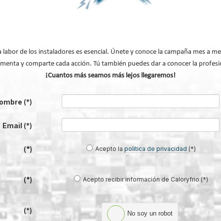
a para impermeabilización líquida
so del tiempo
Sopranature® en su nuevo catálogo
a labor de los instaladores es esencial. Únete y conoce la campaña mes a me
volv
menta y comparte cada acción. Tú también puedes dar a conocer la profesi
¡Cuantos más seamos más lejos llegaremos!
ombre
(*)
Email
(*)
Acepto la
política de privacidad
(*)
(*)
Acepto recibir información de Caloryfrio (*)
(*)
tectura del bienestar: así se
Grifería 3 vías GE DUAL de GENEBR
n los baños en Casa Decor 2026
compatible con sistemas de filtrado
agua y ósmosis
(*)
No soy un robot