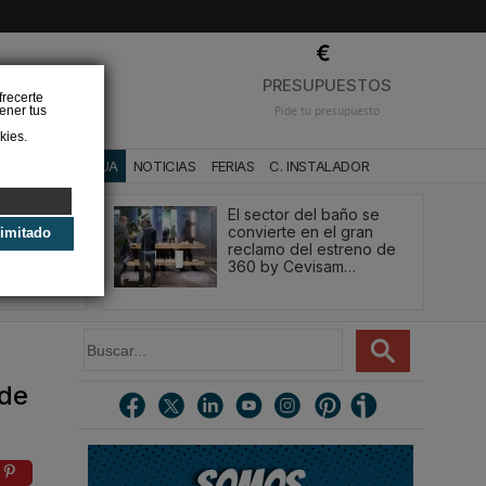
❌
PRESUPUESTOS
frecerte
ener tus
Pide tu presupuesto
kies.
CA
BAÑO Y AGUA
NOTICIAS
FERIAS
C. INSTALADOR
acio ducha
El sector del baño se
ación y
convierte en el gran
limitado
 Casa
reclamo del estreno de
360 by Cevisam…
B
u
s
 de
c
a
r
.
.