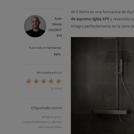
W-S Niche es una hornacina de duch
Asier
de espuma rígida XPS
y revestida 
Morán
integra perfectamente en la zona d
CALORYF
RIO
Publicado en
Sanitarios
Baño
Valora este artículo
(1 Voto)
Etiquetado como
estil guru,
guru,
impermeabilizacion,
duchas,
reformas de bano,