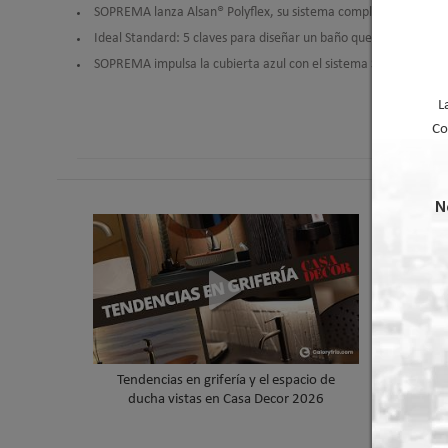
SOPREMA lanza Alsan® Polyflex, su sistema completo de poliure
Ideal Standard: 5 claves para diseñar un baño que resista el pa
SOPREMA impulsa la cubierta azul con el sistema Skywater® y 
L
Co
N
Tendencias en grifería y el espacio de
Arqui
ducha vistas en Casa Decor 2026
reinventa