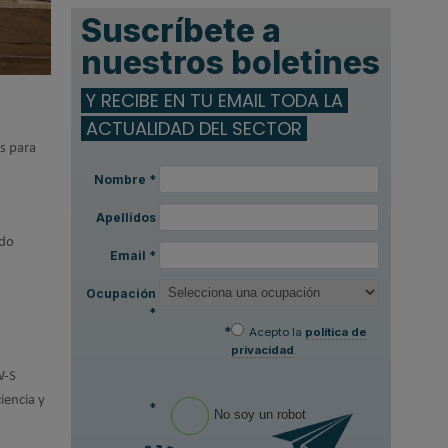
Suscríbete a
nuestros boletines
Y RECIBE EN TU EMAIL TODA LA
ACTUALIDAD DEL SECTOR
s para
Nombre
*
Apellidos
ado
Email
*
Ocupación
*
*
Acepto la
política de
privacidad
.
W-S
iencia y
*
No soy un robot