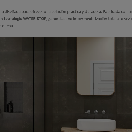
a diseñada para ofrecer una solución práctica y duradera. Fabricada con 
con
tecnología WATER-STOP
, garantiza una impermeabilización total a la vez
e ducha.