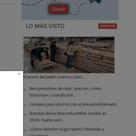
Enviar
LO MÁS VISTO
 2026 09:59
×
El precio del pellet vuelve a subir…
Recuperadores de calor: qué son, cómo
funcionan y cuándo son…
Consejos para ahorrar con el aire acondicionado
El precio de los biocombustibles cambia en
2026: fuerte subi…
¿Cómo detectar el gas radón? Medición y