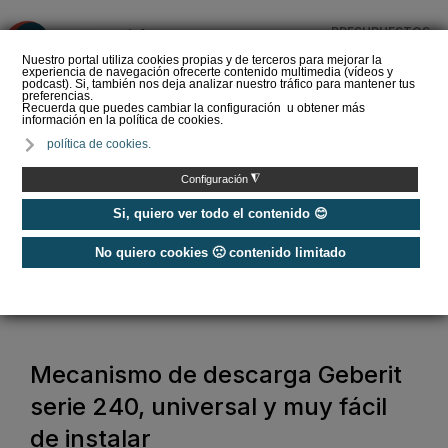
PRESUPUESTOS
❌
Nuestro portal utiliza cookies propias y de terceros para mejorar la
experiencia de navegación ofrecerte contenido multimedia (vídeos y
podcast). Si, también nos deja analizar nuestro tráfico para mantener tus
preferencias.
Recuerda que puedes cambiar la configuración u obtener más
información en la política de cookies.
EasySTH de Standard
política de cookies.
Hidráulica: nueva
generación en sistemas
◮
Configuración
de expansión para t…
Si, quiero ver todo el contenido 😊
No quiero cookies 🙁 contenido limitado
Home
/
Baño y agua
/
Sanitarios y baño
/
Mecanismo de descarga Geberit serie 240, universal y muy fácil de
instalar
Mecanismo de descarga Geberit
serie 240, universal y muy fácil
de instalar