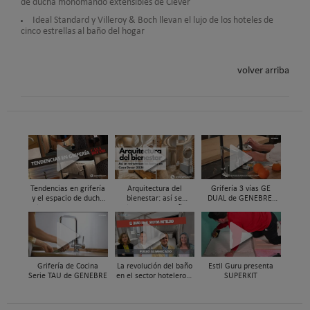
de ducha monomando extensibles de Clever
Ideal Standard y Villeroy & Boch llevan el lujo de los hoteles de
cinco estrellas al baño del hogar
volver arriba
Tendencias en grifería
Arquitectura del
Grifería 3 vías GE
y el espacio de ducha
bienestar: así se
DUAL de GENEBRE,
vistas en Casa Decor
reinventan los baños
compatible con
2026
en Casa Decor 2026
sistemas de filtrado de
agua y ósmosis
Grifería de Cocina
La revolución del baño
Estil Guru presenta
Serie TAU de GENEBRE
en el sector hotelero |
SUPERKIT
Pulso al Mercado