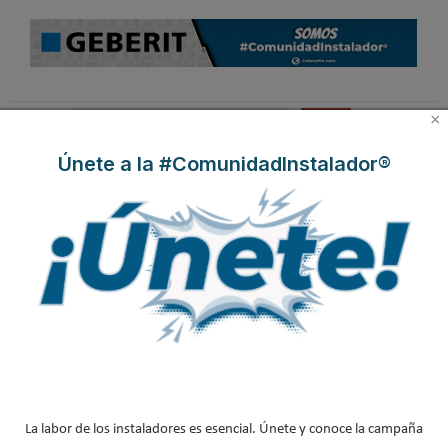
B
×
u
s
Únete a la #ComunidadInstalador®
c
a
r
.
.
.
La labor de los instaladores es esencial. Únete y conoce la campaña