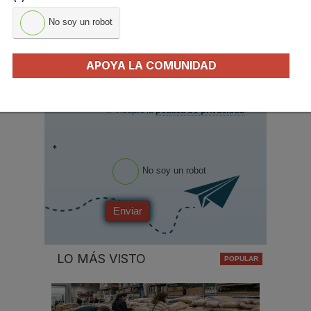
Apellidos
No soy un robot
Email
*
APOYA LA COMUNIDAD
Ocupación
*
*
Acepto la
política de privacidad
.
*
No soy un robot
Enviar
LO MÁS VISTO