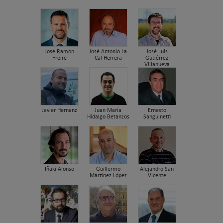
José Ramón
José Antonio La
José Luis
Freire
Cal Herrera
Gutiérrez
Villanueva
Javier Hernanz
Juan María
Ernesto
Hidalgo Betanzos
Sanguinetti
Iñaki Alonso
Guillermo
Alejandro San
Martínez López
Vicente