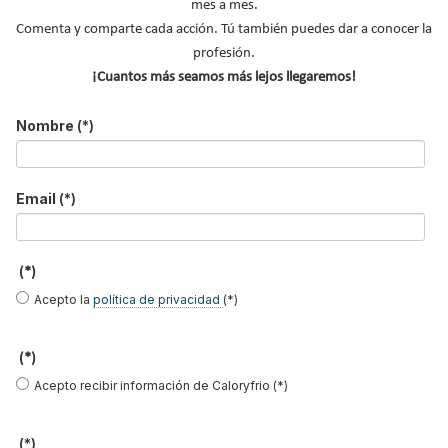
mes a mes.
Comenta y comparte cada acción. Tú también puedes dar a conocer la
MÁS SOBRE CUARTOS DE BAÑO
profesión.
¡Cuantos más seamos más lejos llegaremos!
Diseño de baños
Duchas
Nombre
(*)
Lavabos
Instaladores fontaneros
Email
(*)
NOTICIAS DESTACADAS
Suscríbete a
(*)
Acepto la
política de privacidad
(*)
nuestros boletines
Y RECIBE EN TU EMAIL TODA LA
(*)
ACTUALIDAD DEL SECTOR
Acepto recibir información de Caloryfrio (*)
Nombre
*
(*)