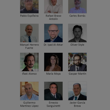
Pablo Espiñeira
Rafael Bravo
Carles Borrás
Antolín
Manuel Herrero
Dr. Iyad Al-Attar
Oliver Style
Fuerte
Iñaki Alonso
María Moya
Gaspar Martín
Guillermo
Ernesto
Javier García
Martínez López
Sanguinetti
Breva