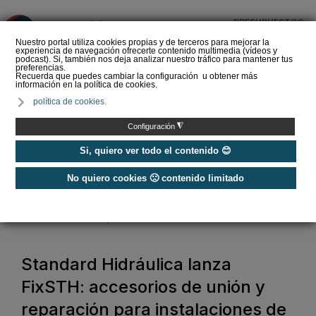
PRESUPUESTOS
❌
Nuestro portal utiliza cookies propias y de terceros para mejorar la
experiencia de navegación ofrecerte contenido multimedia (vídeos y
podcast). Si, también nos deja analizar nuestro tráfico para mantener tus
preferencias.
Recuerda que puedes cambiar la configuración u obtener más
información en la política de cookies.
Grifería y espacio ducha
política de cookies.
en 2026: integración y
minimalismo en Casa
◮
Configuración
Decor
Si, quiero ver todo el contenido 😊
No quiero cookies 🙁 contenido limitado
Home
/
Baño y agua
/
Tuberías y accesorios
/
Standard Hidráulica lanza FixSTH: accesorios de unión y reparación para
instalaciones de acero y cobre sin soldadura
Standard Hidráulica lanza
FixSTH: accesorios de unión y
reparación para instalaciones de