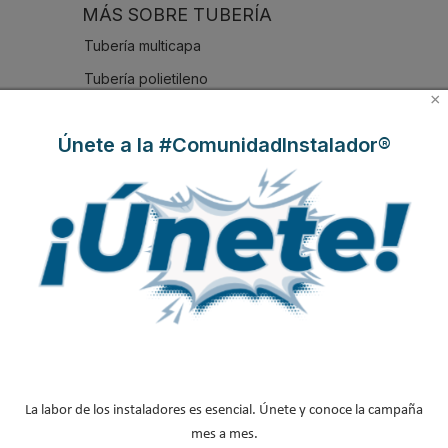
MÁS SOBRE TUBERÍA
Tubería multicapa
Tubería polietileno
×
Press fitting
Únete a la #ComunidadInstalador®
Instaladores fontaneros
NOTICIAS DESTACADAS
Suscríbete a
nuestros boletines
Y RECIBE EN TU EMAIL TODA LA
ACTUALIDAD DEL SECTOR
Nombre
*
La labor de los instaladores es esencial. Únete y conoce la campaña
Apellidos
mes a mes.