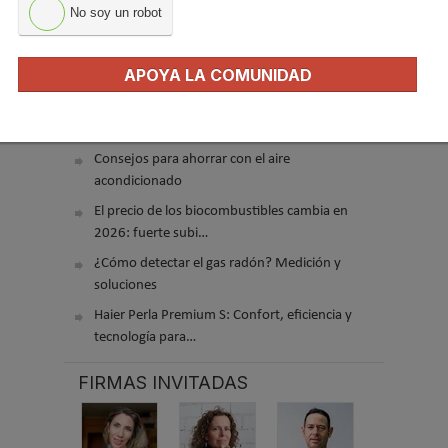
No soy un robot
El precio del pellet vuelve a subir…
APOYA LA COMUNIDAD
Recuperadores de calor: qué son, cómo
funcionan y cuándo son…
Consejos para ahorrar con el aire
acondicionado
El precio de los biocombustibles cambia en
2026: fuerte subi…
¿Cómo detectar el gas radón? Medición y
soluciones
Haier Perla Premium S: Confort, eficiencia y
tecnología para…
FIRMAS INVITADAS