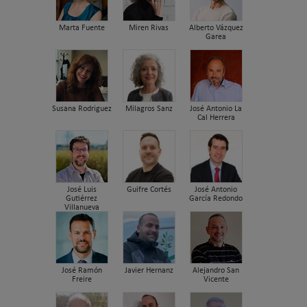
Marta Fuente
Miren Rivas
Alberto Vázquez
Garea
Susana Rodriguez
Milagros Sanz
José Antonio La
Cal Herrera
José Luis
Guifre Cortés
José Antonio
Gutiérrez
García Redondo
Villanueva
José Ramón
Javier Hernanz
Alejandro San
Freire
Vicente