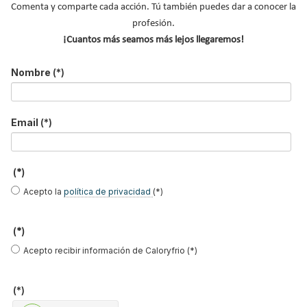
Comenta y comparte cada acción. Tú también puedes dar a conocer la
Email
*
profesión.
Ocupación
*
¡Cuantos más seamos más lejos llegaremos!
*
Nombre
(*)
Acepto la
política de privacidad
.
*
Email
(*)
No soy un robot
(*)
Enviar
Acepto la
política de privacidad
(*)
LO MÁS VISTO
(*)
Acepto recibir información de Caloryfrio (*)
(*)