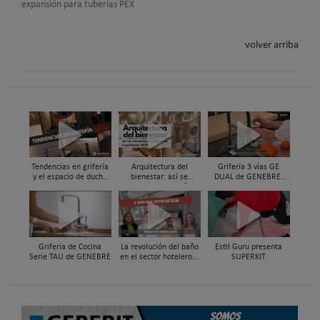
expansión para tuberías PEX
volver arriba
Tendencias en grifería
Arquitectura del
Grifería 3 vías GE
y el espacio de ducha
bienestar: así se
DUAL de GENEBRE,
vistas en Casa Decor
reinventan los baños
compatible con
2026
en Casa Decor 2026
sistemas de filtrado de
agua y ósmosis
Grifería de Cocina
La revolución del baño
Estil Guru presenta
Serie TAU de GENEBRE
en el sector hotelero |
SUPERKIT
Pulso al Mercado