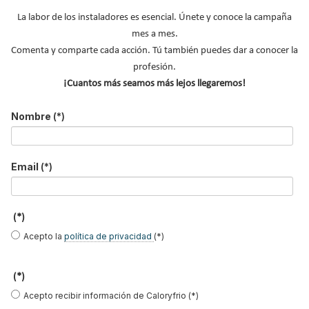
La labor de los instaladores es esencial. Únete y conoce la campaña
mes a mes.
Comenta y comparte cada acción. Tú también puedes dar a conocer la
Susana Rodriguez
Oliver Style
Guillermo
Martínez López
profesión.
¡Cuantos más seamos más lejos llegaremos!
Nombre
(*)
Alejandro San
Ernesto
Manuel Herrero
Vicente
Sanguinetti
Fuerte
Email
(*)
Miren Rivas
Alberto Vázquez
José Ramón
(*)
Garea
Freire
Acepto la
política de privacidad
(*)
(*)
Javier Hernanz
Guifre Cortés
José Luis
Acepto recibir información de Caloryfrio (*)
Gutiérrez