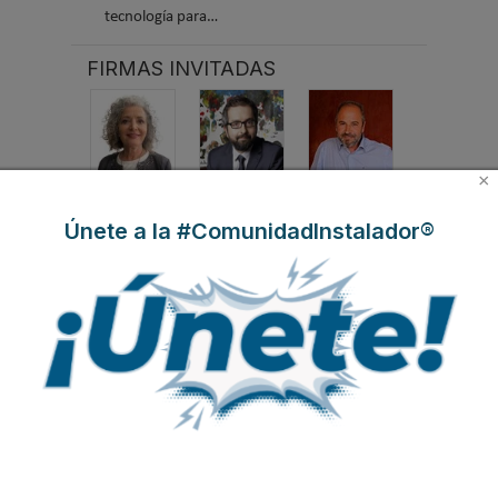
tecnología para…
FIRMAS INVITADAS
×
Milagros Sanz
Gaspar Martín
José Antonio La
Cal Herrera
Únete a la #ComunidadInstalador®
Javier García
Pablo Espiñeira
Iñaki Alonso
Breva
Marta Fuente
María Moya
José Antonio
García Redondo