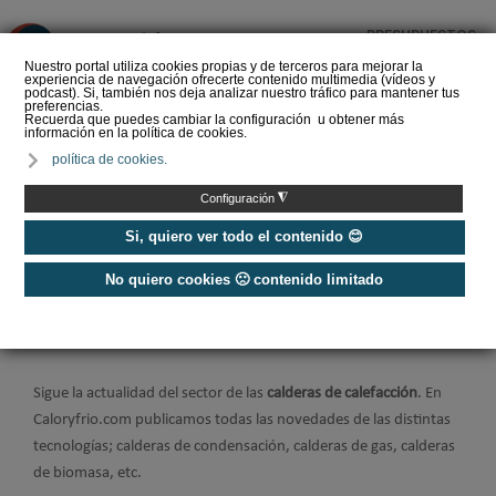
PRESUPUESTOS
❌
Nuestro portal utiliza cookies propias y de terceros para mejorar la
experiencia de navegación ofrecerte contenido multimedia (vídeos y
podcast). Si, también nos deja analizar nuestro tráfico para mantener tus
preferencias.
Recuerda que puedes cambiar la configuración u obtener más
información en la política de cookies.
El perfil del instalador de
política de cookies.
calefacción y ACS que
demanda el futuro del
◮
Configuración
sector
Si, quiero ver todo el contenido 😊
No quiero cookies 🙁 contenido limitado
Home
/
Calefacción
/
Calderas
Calderas
Sigue la actualidad del sector de las
calderas de calefacción
. En
Caloryfrio.com publicamos todas las novedades de las distintas
tecnologías; calderas de condensación, calderas de gas, calderas
de biomasa, etc.