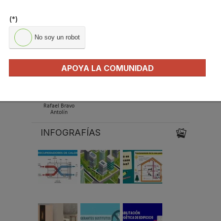
Villanueva
(*)
No soy un robot
Dr. Iyad Al-Attar
Juan María
Carles Borrás
Hidalgo Betanzos
APOYA LA COMUNIDAD
Rafael Bravo
Antolín
INFOGRAFÍAS