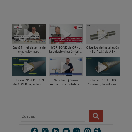
EasySTH, el sistema de
HYBRIZONE de ORKLI,
Criterios de instalación
expansión para
la solución inalámbrica
INSU PLUS de ABN,
tuberías PEX-a | Jordi
para rehabilitación y
Guía paso a paso
Mestres, Standard
zonificación del clima
Hidráulica
en vivienda
Tubería INSU PLUS PE
Genebre: ¿Cómo
Tubería INSU PLUS
de ABN Pipe, solución
realizar una instalación
Aluminio, la solución
integral en tuberías
con reductoras a
integral en sistemas
preaisladas
presión?
preaislados de ABN
Pipe Systems
B
u
s
c