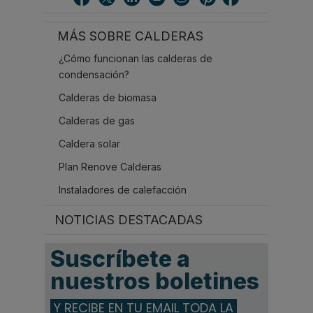
a
r
MÁS SOBRE CALDERAS
.
.
¿Cómo funcionan las calderas de
.
condensación?
Calderas de biomasa
Calderas de gas
Caldera solar
Plan Renove Calderas
Instaladores de calefacción
NOTICIAS DESTACADAS
Suscríbete a
nuestros boletines
Y RECIBE EN TU EMAIL TODA LA