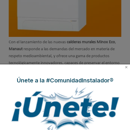
Con el lanzamiento de las nuevas
calderas murales Minox Eco
,
Manaut
responde a las demandas del mercado en materia de
respeto medioambiental, y ofrece una gama de productos
tecnológicamente innovadores, capaces de preservar el entorno
×
y de asegurar una reducción del consumo de energía.
Únete a la #ComunidadInstalador®
Estas
calderas ecológicas
, de baja emisión de NOx, son la mejor
solución a los requerimientos de bienestar, seguridad y respeto
por el medio ambiente que exige la normativa RITE en materia de
reposición de calderas con salida de gases por fachada o patio de
ventilación del edificio.
Leer más ...