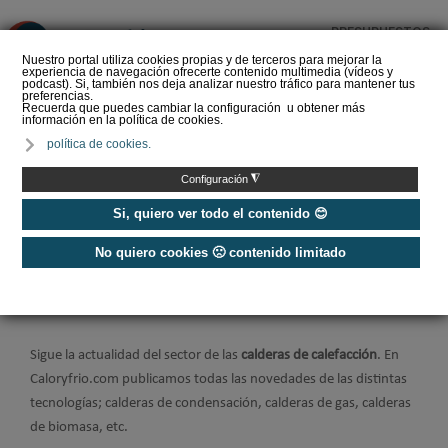
PRESUPUESTOS
❌
Nuestro portal utiliza cookies propias y de terceros para mejorar la
experiencia de navegación ofrecerte contenido multimedia (vídeos y
podcast). Si, también nos deja analizar nuestro tráfico para mantener tus
preferencias.
Recuerda que puedes cambiar la configuración u obtener más
información en la política de cookies.
El frío reactiva el debate
política de cookies.
sobre el confort y sitúa la
renovación del parque
◮
Configuración
tér…
Si, quiero ver todo el contenido 😊
No quiero cookies 🙁 contenido limitado
Home
/
Calefacción
/
Calderas
Calderas
Sigue la actualidad del sector de las
calderas de calefacción
. En
Caloryfrio.com publicamos todas las novedades de las distintas
tecnologías; calderas de condensación, calderas de gas, calderas
de biomasa, etc.