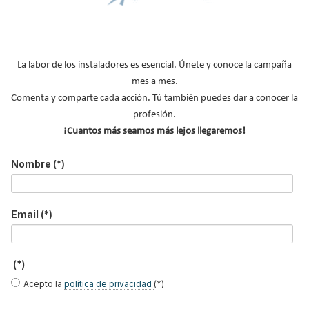
Suscribirse a este canal RSS
La labor de los instaladores es esencial. Únete y conoce la campaña
mes a mes.
Inicio
Anterior
…
Siguiente
Final
Comenta y comparte cada acción. Tú también puedes dar a conocer la
Página 17 de 17
profesión.
¡Cuantos más seamos más lejos llegaremos!
Nombre
(*)
EasySTH, el sistema de
HYBRIZONE de ORKLI,
Criterios de instalación
Email
(*)
expansión para
la solución inalámbrica
INSU PLUS de ABN,
tuberías PEX-a | Jordi
para rehabilitación y
Guía paso a paso
Mestres, Standard
zonificación del clima
Hidráulica
en vivienda
(*)
Acepto la
política de privacidad
(*)
Tubería INSU PLUS PE
Genebre: ¿Cómo
Tubería INSU PLUS
de ABN Pipe, solución
realizar una instalación
Aluminio, la solución
integral en tuberías
con reductoras a
integral en sistemas