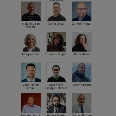
Villanueva
Alejandro San
Guifre Cortés
Dr. Iyad Al-Attar
Vicente
Milagros Sanz
Susana Rodriguez
Miren Rivas
José Ramón
Juan María
Javier Hernanz
Freire
Hidalgo Betanzos
José Antonio La
Gaspar Martín
Manuel Herrero