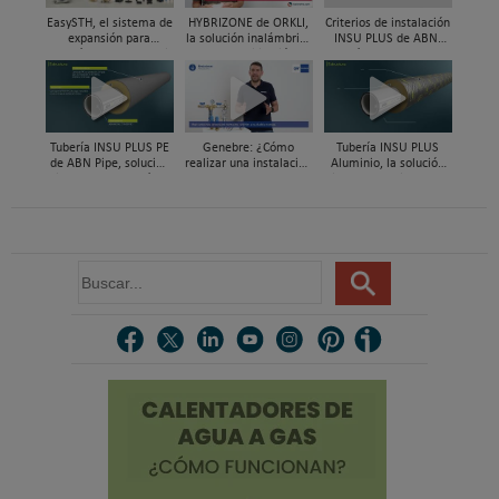
EasySTH, el sistema de
HYBRIZONE de ORKLI,
Criterios de instalación
expansión para
la solución inalámbrica
INSU PLUS de ABN,
tuberías PEX-a | Jordi
para rehabilitación y
Guía paso a paso
Mestres, Standard
zonificación del clima
Hidráulica
en vivienda
Tubería INSU PLUS PE
Genebre: ¿Cómo
Tubería INSU PLUS
de ABN Pipe, solución
realizar una instalación
Aluminio, la solución
integral en tuberías
con reductoras a
integral en sistemas
preaisladas
presión?
preaislados de ABN
Pipe Systems
B
u
s
c
a
r
.
.
.