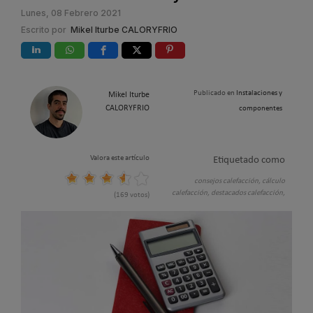
Lunes, 08 Febrero 2021
Escrito por
Mikel Iturbe CALORYFRIO
Publicado en
Instalaciones y
Mikel Iturbe
CALORYFRIO
componentes
Valora este artículo
Etiquetado como
consejos calefacción,
cálculo
calefacción,
destacados calefacción,
(169 votos)