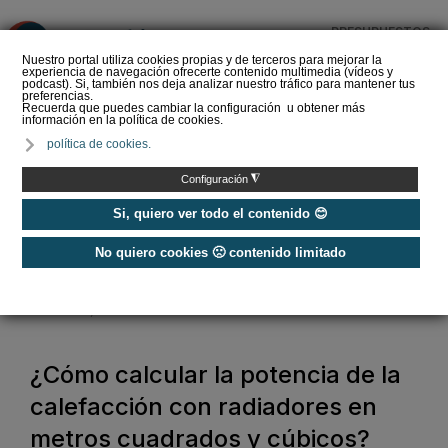
PRESUPUESTOS
❌
Nuestro portal utiliza cookies propias y de terceros para mejorar la
experiencia de navegación ofrecerte contenido multimedia (vídeos y
podcast). Si, también nos deja analizar nuestro tráfico para mantener tus
preferencias.
Recuerda que puedes cambiar la configuración u obtener más
información en la política de cookies.
RDL 7/2026 y el Sistema
política de cookies.
CAE ¿Qué cambia de
verdad para el instalador
◮
Configuración
y cómo expl…
Si, quiero ver todo el contenido 😊
No quiero cookies 🙁 contenido limitado
Home
/
Calefacción
/
Instalaciones y componentes calefacción
/
¿Cómo calcular la potencia de la calefacción con radiadores en metros
cuadrados y cúbicos?
¿Cómo calcular la potencia de la
calefacción con radiadores en
metros cuadrados y cúbicos?