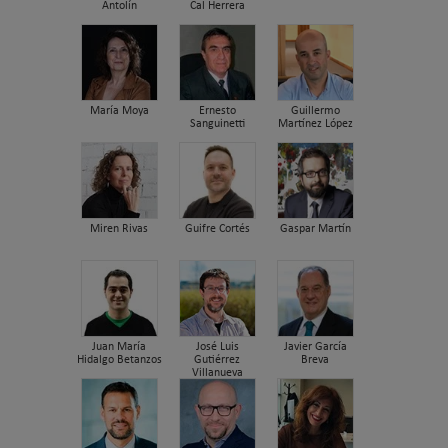
Antolín
Cal Herrera
María Moya
Ernesto
Guillermo
Sanguinetti
Martínez López
Miren Rivas
Guifre Cortés
Gaspar Martín
Juan María
José Luis
Javier García
Hidalgo Betanzos
Gutiérrez
Breva
Villanueva