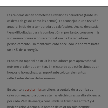
tiempo para renovar el aire y se malgasta energía.
Las calderas deben someterse a revisiones periódicas (tanto las
calderas de gasoil como las demás). Es aconsejable una revisión
anual al inicio de la temporada de calefacción. Una caldera sucia
tiene dificultades para la combustión y, por tanto, consume más
y lo mismo ocurre si no sacamos el aire de los radiadores
periódicamente. Un mantenimiento adecuado le ahorrará hasta
un 15% de la energía.
Procura no tapar ni obstruir los radiadores para aprovechar al
máximo el calor que emiten. En el caso de que estén situados en
huecos u hornacinas, es importante colocar elementos
reflectantes detrás de los mismos.
En cuanto a
aerotermia
se refiere, la ventaja de la bomba de
calor con respecto a otros sistemas eléctricos es su alta eficiencia:
por cada kWh de energía consumida se transfiere entre 2 y 4
kWh de calor. Además, la bomba de calor no sólo permite