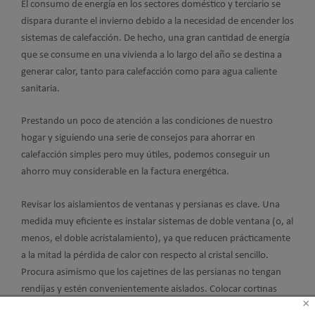
El consumo de energía en los sectores doméstico y terciario se
dispara durante el invierno debido a la necesidad de encender los
sistemas de calefacción. De hecho, una gran cantidad de energía
que se consume en una vivienda a lo largo del año se destina a
generar calor, tanto para calefacción como para agua caliente
sanitaria.
Prestando un poco de atención a las condiciones de nuestro
hogar y siguiendo una serie de consejos para ahorrar en
calefacción simples pero muy útiles, podemos conseguir un
ahorro muy considerable en la factura energética.
Revisar los aislamientos de ventanas y persianas es clave. Una
medida muy eficiente es instalar sistemas de doble ventana (o, al
menos, el doble acristalamiento), ya que reducen prácticamente
a la mitad la pérdida de calor con respecto al cristal sencillo.
Procura asimismo que los cajetines de las persianas no tengan
rendijas y estén convenientemente aislados. Colocar cortinas
×
gruesas también ayuda a mantener el calor.