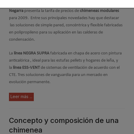
Negarra
presenta la tarifa de precios de
chimeneas modulares
para 2009. Entre sus principales novedades hay que destacar
las soluciones de simple pared, concéntrica y flexible fabricadas
en polipropileno para su aplicación en las calderas de
condensación.
La
línea NEGRA SUPRA
fabricada en chapa de acero con pintura
anticalórica , ideal para las estufas pellets y hogares de leña, y
la
línea ESS-VENT
de sistemas de ventilación de acuerdo con el
CTE. Tres soluciones de vanguardia para un mercado en
evolución permanente.
Leer más ...
Concepto y composición de una
chimenea