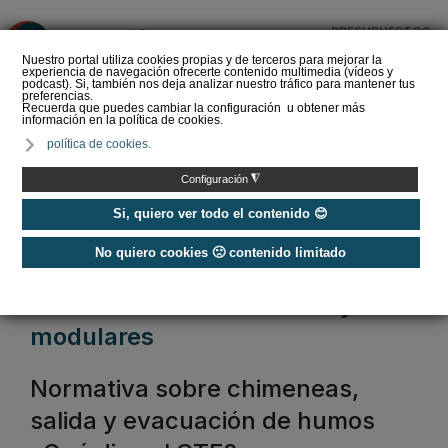
PRESUPUESTOS
❌
Nuestro portal utiliza cookies propias y de terceros para mejorar la
experiencia de navegación ofrecerte contenido multimedia (vídeos y
podcast). Si, también nos deja analizar nuestro tráfico para mantener tus
preferencias.
Recuerda que puedes cambiar la configuración u obtener más
información en la política de cookies.
Chimeneas de Bioetanol,
política de cookies.
consumo y potencia de
las "biochimeneas"
◮
Configuración
Si, quiero ver todo el contenido 😊
No quiero cookies 🙁 contenido limitado
Home
/
Chimeneas de evacuación
chimeneas de evacuación y
modulares
Normativa sobre chimeneas,
salida y evacuación de humos