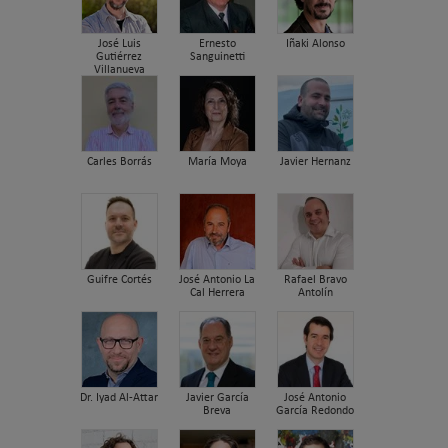
José Luis
Ernesto
Iñaki Alonso
Gutiérrez
Sanguinetti
Villanueva
Carles Borrás
María Moya
Javier Hernanz
Guifre Cortés
José Antonio La
Rafael Bravo
Cal Herrera
Antolín
Dr. Iyad Al-Attar
Javier García
José Antonio
Breva
García Redondo