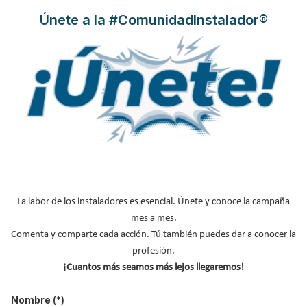
referencia del sector, dispone de una nueva versión, que incluye
Únete a la #ComunidadInstalador®
importantes novedades respecto a su versión anterior.
En septiembre de 2009 fue publicada la norma UNE
123001:2009 “Cálculo, diseño e instalación de chimeneas”, que
anula y sustituye a las normas UNE 123001:2005 y UNE
123001:2005/1M:2006.
Leer más ...
Chimeneas modulares Negarra:
La labor de los instaladores es esencial. Únete y conoce la campaña
tarifas 2009
mes a mes.
Publicado en
Hemeroteca Calefacción
03 Oct 2009
Comenta y comparte cada acción. Tú también puedes dar a conocer la
profesión.
¡Cuantos más seamos más lejos llegaremos!
Nombre
(*)