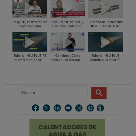
EasySTH, el sistema de
HYBRIZONE de ORKLI,
Criterios de instalación
expansión para
la solución inalámbrica
INSU PLUS de ABN,
tuberías PEX-a | Jordi
para rehabilitación y
Guía paso a paso
Mestres, Standard
zonificación del clima
Hidráulica
en vivienda
Tubería INSU PLUS PE
Genebre: ¿Cómo
Tubería INSU PLUS
de ABN Pipe, solución
realizar una instalación
Aluminio, la solución
integral en tuberías
con reductoras a
integral en sistemas
preaisladas
presión?
preaislados de ABN
Pipe Systems
B
u
s
c
a
r
.
.
.