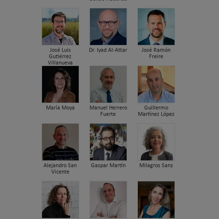
José Luis
Dr. Iyad Al-Attar
José Ramón
Gutiérrez
Freire
Villanueva
María Moya
Manuel Herrero
Guillermo
Fuerte
Martínez López
Alejandro San
Gaspar Martín
Milagros Sanz
Vicente