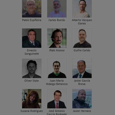
Pablo Espiñeira
Carles Borrás
Alberto Vázquez
Garea
Ernesto
Iñaki Alonso
Guifre Cortés
Sanguinetti
Oliver Style
Juan María
Javier García
Hidalgo Betanzos
Breva
Susana Rodriguez
José Antonio
Javier Hernanz
García Redondo