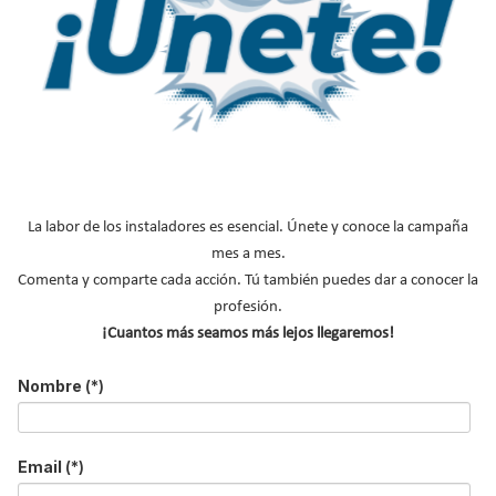
Apellidos
Email
*
Ocupación
*
*
Acepto la
política de privacidad
.
La labor de los instaladores es esencial. Únete y conoce la campaña
*
mes a mes.
No soy un robot
Comenta y comparte cada acción. Tú también puedes dar a conocer la
profesión.
¡Cuantos más seamos más lejos llegaremos!
Enviar
Nombre
(*)
LO MÁS VISTO
Email
(*)