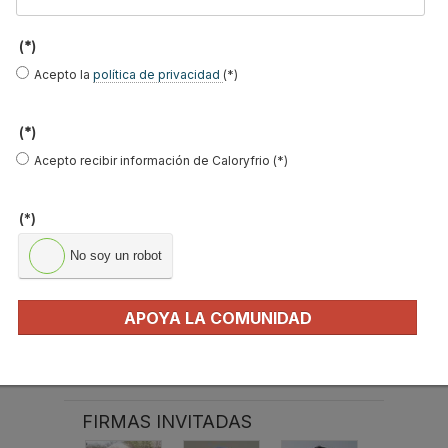
(*)
Acepto la
política de privacidad
(*)
El precio del pellet vuelve a subir…
(*)
Recuperadores de calor: qué son, cómo
Acepto recibir información de Caloryfrio (*)
funcionan y cuándo son…
Consejos para ahorrar con el aire
(*)
acondicionado
El precio de los biocombustibles cambia en
No soy un robot
2026: fuerte subi…
¿Cómo detectar el gas radón? Medición y
APOYA LA COMUNIDAD
soluciones
Haier Perla Premium S: Confort, eficiencia y
tecnología para…
FIRMAS INVITADAS