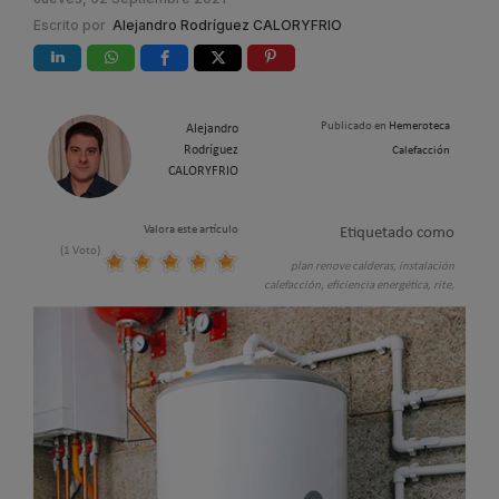
Escrito por
Alejandro Rodríguez CALORYFRIO
Publicado en
Hemeroteca
Alejandro
Rodríguez
Calefacción
CALORYFRIO
Valora este artículo
Etiquetado como
(1 Voto)
plan renove calderas,
instalación
calefacción,
eficiencia energética,
rite,