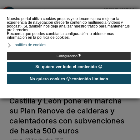
PRESUPUESTOS
❌
Nuestro portal utiliza cookies propias y de terceros para mejorar la
experiencia de navegación ofrecerte contenido multimedia (vídeos y
podcast). Si, también nos deja analizar nuestro tráfico para mantener tus
preferencias.
Recuerda que puedes cambiar la configuración u obtener más
información en la política de cookies.
Criterios de selección de
política de cookies.
depósitos de ACS
◮
Configuración
Si, quiero ver todo el contenido 😊
No quiero cookies 🙁 contenido limitado
Home
Castilla y León pone en marcha
su Plan Renove de calderas y
calentadores con subvenciones
de hasta 500 euros
Jueves, 02 Septiembre 2021