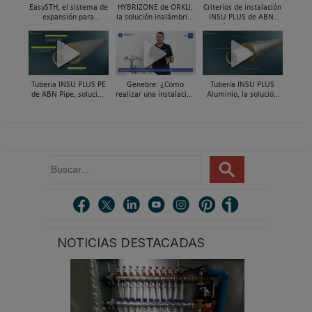
EasySTH, el sistema de
HYBRIZONE de ORKLI,
Criterios de instalación
expansión para
la solución inalámbrica
INSU PLUS de ABN,
tuberías PEX-a | Jordi
para rehabilitación y
Guía paso a paso
Mestres, Standard
zonificación del clima
Hidráulica
en vivienda
Tubería INSU PLUS PE
Genebre: ¿Cómo
Tubería INSU PLUS
de ABN Pipe, solución
realizar una instalación
Aluminio, la solución
integral en tuberías
con reductoras a
integral en sistemas
preaisladas
presión?
preaislados de ABN
Pipe Systems
B
u
s
c
a
r
NOTICIAS DESTACADAS
.
.
.