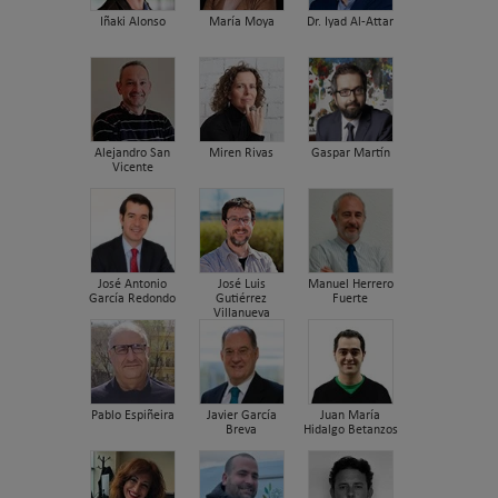
Iñaki Alonso
María Moya
Dr. Iyad Al-Attar
Alejandro San
Miren Rivas
Gaspar Martín
Vicente
José Antonio
José Luis
Manuel Herrero
García Redondo
Gutiérrez
Fuerte
Villanueva
Pablo Espiñeira
Javier García
Juan María
Breva
Hidalgo Betanzos