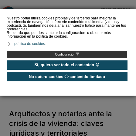
PRESUPUESTOS
❌
Nuestro portal utiliza cookies propias y de terceros para mejorar la
experiencia de navegación ofrecerte contenido multimedia (vídeos y
podcast). Si, también nos deja analizar nuestro tráfico para mantener tus
preferencias.
Recuerda que puedes cambiar la configuración u obtener más
información en la política de cookies.
Ventanas correderas o
política de cookies.
abatibles: la decisión que
influye en el aislamiento
◮
Configuración
de un…
Si, quiero ver todo el contenido 😊
No quiero cookies 🙁 contenido limitado
Home
/
Construcción Sostenible
/
Arquitectos y notarios ante la crisis de la vivienda: claves jurídicas y
territoriales
Arquitectos y notarios ante la
crisis de la vivienda: claves
jurídicas y territoriales