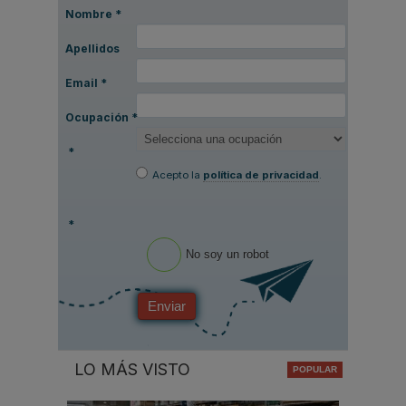
Nombre
*
Apellidos
Email
*
Ocupación
*
*
Acepto la
política de privacidad
.
*
No soy un robot
Enviar
LO MÁS VISTO